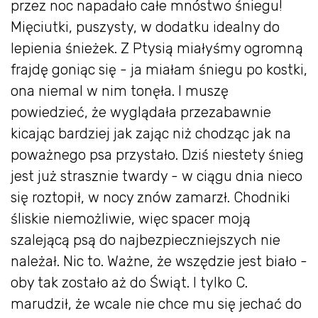
przez noc napadało całe mnóstwo śniegu!
Mięciutki, puszysty, w dodatku idealny do
lepienia śnieżek. Z Ptysią miałyśmy ogromną
frajdę goniąc się - ja miałam śniegu po kostki,
ona niemal w nim tonęła. I muszę
powiedzieć, że wyglądała przezabawnie
kicając bardziej jak zając niż chodząc jak na
poważnego psa przystało. Dziś niestety śnieg
jest już strasznie twardy - w ciągu dnia nieco
się roztopił, w nocy znów zamarzł. Chodniki
śliskie niemożliwie, więc spacer moją
szalejącą psą do najbezpieczniejszych nie
należał. Nic to. Ważne, że wszędzie jest biało -
oby tak zostało aż do Świąt. I tylko C.
marudził, że wcale nie chce mu się jechać do