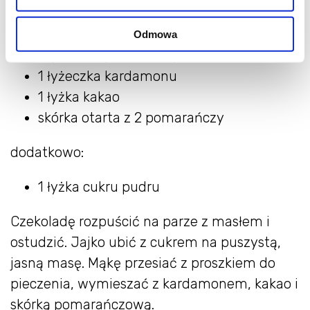
1 jajko
200 g mąki pszennej
Odmowa
1 łyżeczka proszku dopieczenia
1 łyżeczka kardamonu
1 łyżka kakao
skórka otarta z 2 pomarańczy
dodatkowo:
1 łyżka cukru pudru
Czekoladę rozpuścić na parze z masłem i
ostudzić. Jajko ubić z cukrem na puszystą,
jasną masę. Mąkę przesiać z proszkiem do
pieczenia, wymieszać z kardamonem, kakao i
skórką pomarańczową.