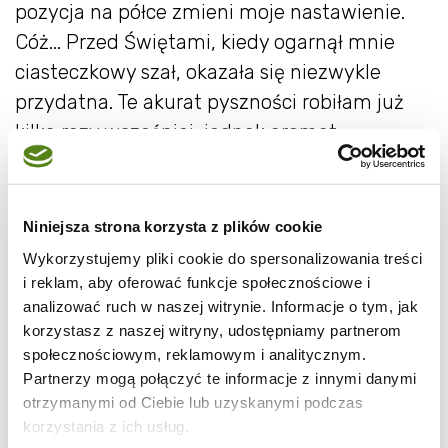
pozycja na półce zmieni moje nastawienie.
Cóż... Przed Świętami, kiedy ogarnął mnie
ciasteczkowy szał, okazała się niezwykle
przydatna. Te akurat pyszności robiłam już
kilka razy wcześniej, jednak aromat
pomarańczy i czekolady, delikatnie
podkręcony kardamonem może być bardzo
świąteczny. Poza tym ciacha są naprawdę
Niniejsza strona korzysta z plików cookie
świetne - robi się je błyskawicznie i bardzo
Wykorzystujemy pliki cookie do spersonalizowania treści
łatwo, i choć nie wyglądają powalająco,
i reklam, aby oferować funkcje społecznościowe i
analizować ruch w naszej witrynie. Informacje o tym, jak
zaskakują bogatym smakiem. Do puszki jak
korzystasz z naszej witryny, udostępniamy partnerom
znalazł!
społecznościowym, reklamowym i analitycznym.
Czekoladowo-pomarańczowe całuski z nutą
Partnerzy mogą połączyć te informacje z innymi danymi
kardamonu
otrzymanymi od Ciebie lub uzyskanymi podczas
korzystania z ich usług.