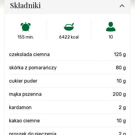
Składniki
155 min.
6422 kcal
10
czekolada ciemna
125 g
skórka z pomarańczy
80 g
cukier puder
10 g
mąka pszenna
200 g
kardamon
2 g
kakao ciemne
10 g
proszek do pieczenia
2 g