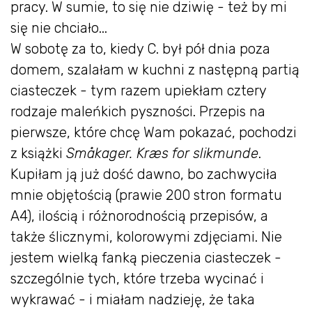
pracy. W sumie, to się nie dziwię - też by mi
się nie chciało...
W sobotę za to, kiedy C. był pół dnia poza
domem, szalałam w kuchni z następną partią
ciasteczek - tym razem upiekłam cztery
rodzaje maleńkich pyszności. Przepis na
pierwsze, które chcę Wam pokazać, pochodzi
z książki
Småkager. Kræs for slikmunde
.
Kupiłam ją już dość dawno, bo zachwyciła
mnie objętością (prawie 200 stron formatu
A4), ilością i różnorodnością przepisów, a
także ślicznymi, kolorowymi zdjęciami. Nie
jestem wielką fanką pieczenia ciasteczek -
szczególnie tych, które trzeba wycinać i
wykrawać - i miałam nadzieję, że taka