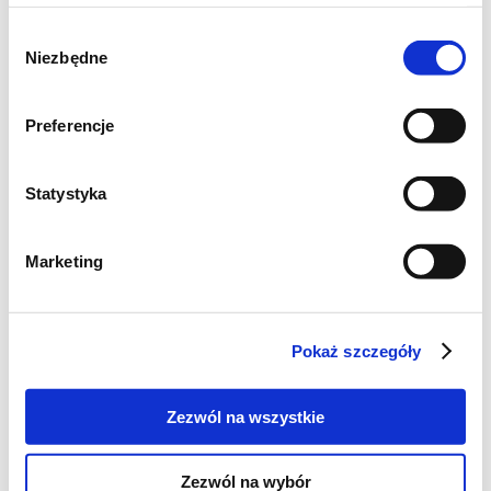
Wybór
Niezbędne
zgody
Preferencje
Statystyka
Marketing
Pokaż szczegóły
Składniki: (na 25-30 sztuk)
125 g ciemnej czekolady (70%)
Zezwól na wszystkie
100 g masła
100 g cukru
Zezwól na wybór