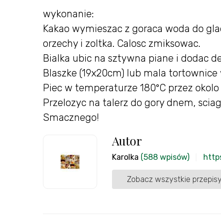
wykonanie:
Kakao wymieszac z goraca woda do gladk
orzechy i zoltka. Calosc zmiksowac.
Bialka ubic na sztywna piane i dodac d
Blaszke (19x20cm) lub mala tortownice w
Piec w temperaturze 180°C przez okolo 
Przelozyc na talerz do gory dnem, scia
Smacznego!
Autor
Karolka
(588 wpisów)
http
Zobacz wszystkie przepisy