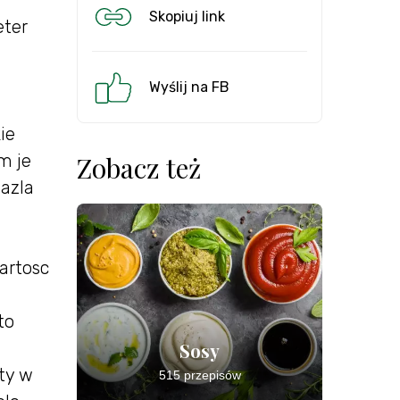
Skopiuj link
eter
Wyślij na FB
kie
m je
Zobacz też
lazla
artosc
to
Sosy
aty w
515 przepisów