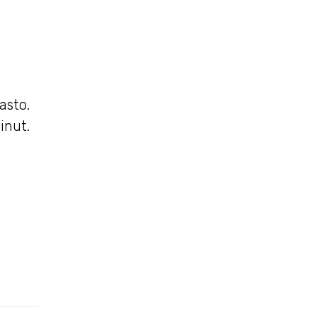
asto.
inut.