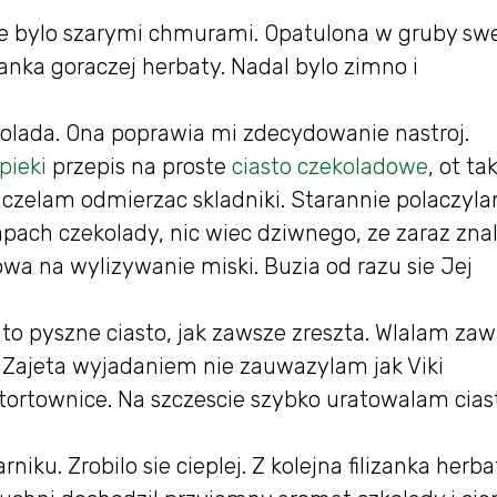
ute bylo szarymi chmurami. Opatulona w gruby sw
anka goraczej herbaty. Nadal bylo zimno i
ekolada. Ona poprawia mi zdecydowanie nastroj.
pieki
przepis na proste
ciasto czekoladowe
, ot ta
czelam odmierzac skladniki. Starannie polaczyla
zapach czekolady, nic wiec dziwnego, ze zaraz zna
owa na wylizywanie miski. Buzia od razu sie Jej
to pyszne ciasto, jak zawsze zreszta. Wlalam zaw
! Zajeta wyjadaniem nie zauwazylam jak Viki
 tortownice. Na szczescie szybko uratowalam cias
niku. Zrobilo sie cieplej. Z kolejna filizanka herb