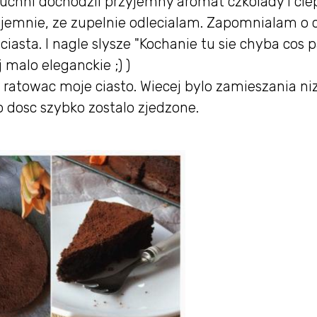
uchni dochodzil przyjemny aromat czkolady i cie
rzyjemnie, ze zupelnie odlecialam. Zapomnialam o
asta. I nagle slysze "Kochanie tu sie chyba cos pa
 malo eleganckie ;) )
ratowac moje ciasto. Wiecej bylo zamieszania niz
bo dosc szybko zostalo zjedzone.