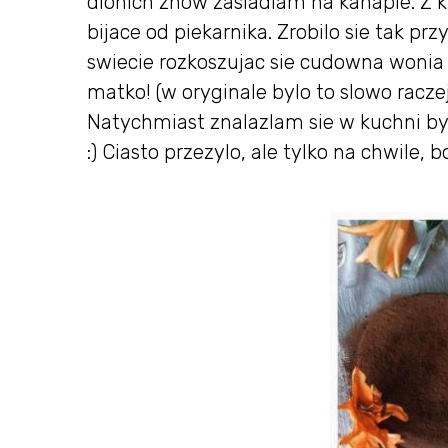
dlonich znow zasiadlam na kanapie. Z k
bijace od piekarnika. Zrobilo sie tak p
swiecie rozkoszujac sie cudowna wonia ci
matko! (w oryginale bylo to slowo raczej
Natychmiast znalazlam sie w kuchni by 
:) Ciasto przezylo, ale tylko na chwile, 