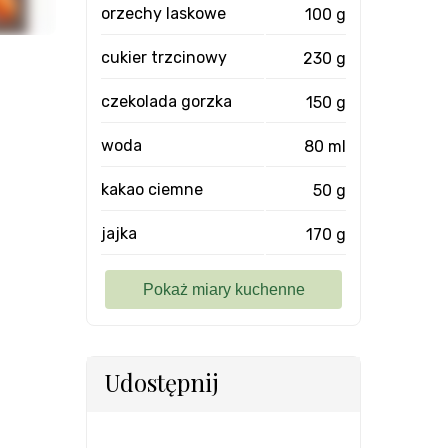
orzechy laskowe
100 g
cukier trzcinowy
230 g
czekolada gorzka
150 g
woda
80 ml
kakao ciemne
50 g
jajka
170 g
Udostępnij