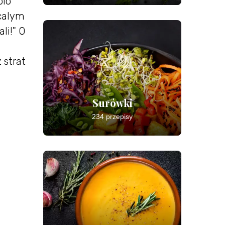
plo
 calym
li!" O
 strat
Surówki
234 przepisy