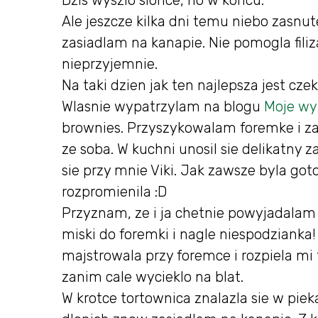
Dzis wyszlo slonce, no w koncu.
Ale jeszcze kilka dni temu niebo zasn
zasiadlam na kanapie. Nie pomogla filiz
nieprzyjemnie.
Na taki dzien jak ten najlepsza jest cz
Wlasnie wypatrzylam na blogu
Moje wy
brownies. Przyszykowalam foremke i za
ze soba. W kuchni unosil sie delikatny 
sie przy mnie Viki. Jak zawsze byla got
rozpromienila :D
Przyznam, ze i ja chetnie powyjadalam 
miski do foremki i nagle niespodzianka
majstrowala przy foremce i rozpiela mi
zanim cale wycieklo na blat.
W krotce tortownica znalazla sie w piekar