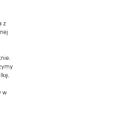
a z
onej
nie.
ażymy
lkę.
y w