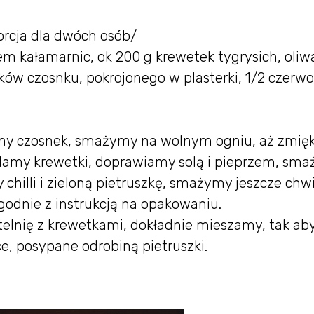
rcja dla dwóch osób/
 kałamarnic, ok 200 g krewetek tygrysich, oliw
bków czosnku, pokrojonego w plasterki, 1/2 czerw
my czosnek, smażymy na wolnym ogniu, aż zmięk
damy krewetki, doprawiamy solą i pieprzem, sm
 chilli i zieloną pietruszkę, smażymy jeszcze chwi
odnie z instrukcją na opakowaniu.
lnię z krewetkami, dokładnie mieszamy, tak ab
ce, posypane odrobiną pietruszki.