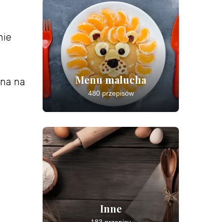
nie
Menu malucha
ana na
480 przepisów
Inne