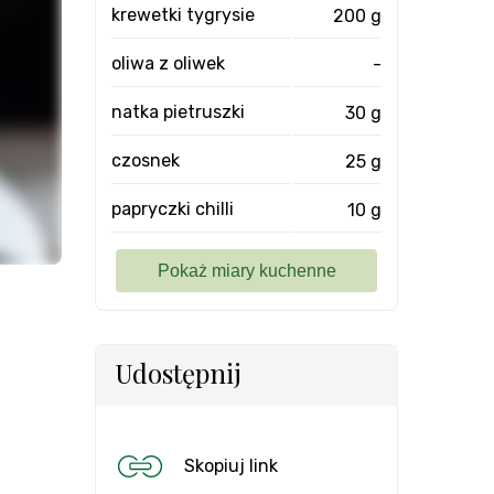
krewetki tygrysie
200 g
oliwa z oliwek
-
natka pietruszki
30 g
czosnek
25 g
papryczki chilli
10 g
Udostępnij
Skopiuj link