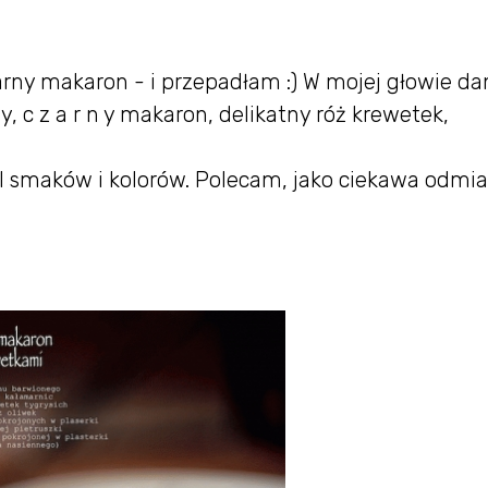
ny makaron - i przepadłam :) W mojej głowie da
, c z a r n y makaron, delikatny róż krewetek,
I smaków i kolorów. Polecam, jako ciekawa odmi