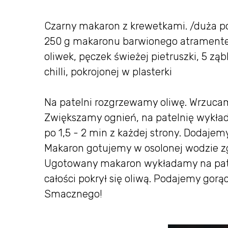
Czarny makaron z krewetkami. /duża po
250 g makaronu barwionego atramentem
oliwek, pęczek świeżej pietruszki, 5 zą
chilli, pokrojonej w plasterki
Na patelni rozgrzewamy oliwę. Wrzuca
Zwiększamy ognień, na patelnię wykła
po 1,5 - 2 min z każdej strony. Dodajemy
Makaron gotujemy w osolonej wodzie zg
Ugotowany makaron wykładamy na pate
całości pokrył się oliwą. Podajemy gorą
Smacznego!