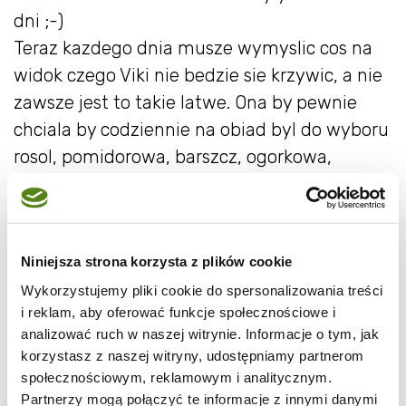
dni ;-)
Teraz kazdego dnia musze wymyslic cos na
widok czego Viki nie bedzie sie krzywic, a nie
zawsze jest to takie latwe. Ona by pewnie
chciala by codziennie na obiad byl do wyboru
rosol, pomidorowa, barszcz, ogorkowa,
spagetti bolonskie, nalesniki, najlepiej z
nutella, racuszki z malinami albo risotto.
Przyznam, ze zestaw i tak jest imponujacy, sa
Niniejsza strona korzysta z plików cookie
mamy ktore maja gorzej niz ja gdy trafi im sie
wyjatkowy niejadek. Wlasciwie do
Wykorzystujemy pliki cookie do spersonalizowania treści
i reklam, aby oferować funkcje społecznościowe i
obiadowego menu Viki mozna dorzucic
analizować ruch w naszej witrynie. Informacje o tym, jak
jeszcze kilka pozycji, ale tym razem skupmy
korzystasz z naszej witryny, udostępniamy partnerom
sie na ryzu.
społecznościowym, reklamowym i analitycznym.
Partnerzy mogą połączyć te informacje z innymi danymi