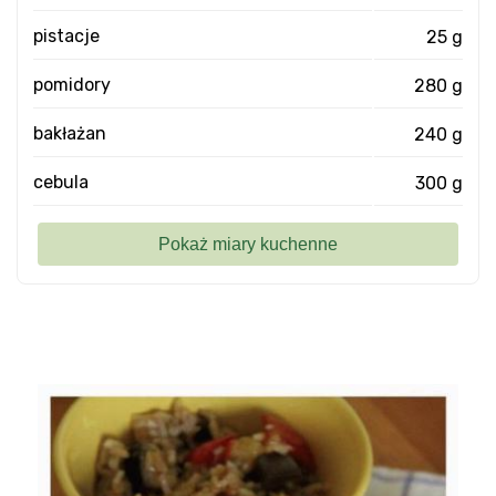
pistacje
25 g
pomidory
280 g
bakłażan
240 g
cebula
300 g