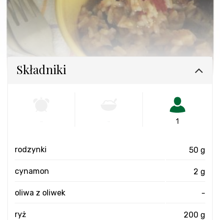
Składniki
-
-
1
rodzynki
50 g
cynamon
2 g
oliwa z oliwek
-
ryż
200 g