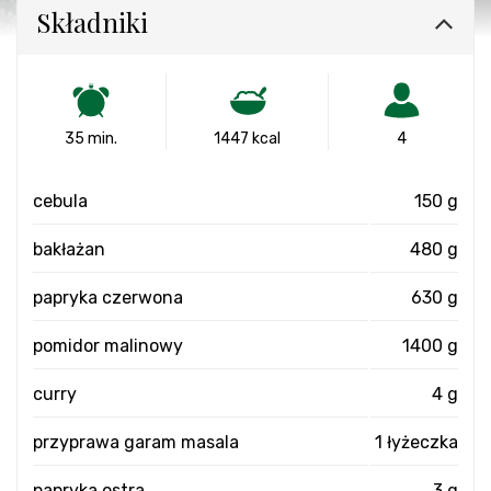
Składniki
35 min.
1447 kcal
4
cebula
150 g
bakłażan
480 g
papryka czerwona
630 g
pomidor malinowy
1400 g
curry
4 g
przyprawa garam masala
1 łyżeczka
papryka ostra
3 g