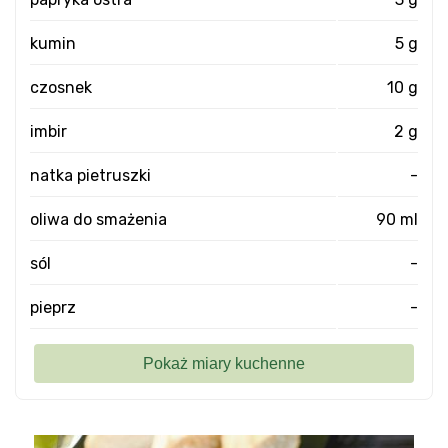
kumin
5 g
czosnek
10 g
imbir
2 g
natka pietruszki
-
oliwa do smażenia
90 ml
sól
-
pieprz
-