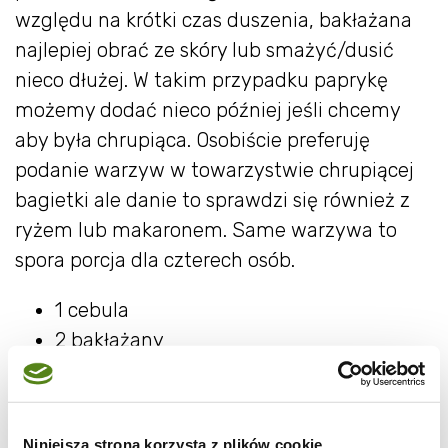
względu na krótki czas duszenia, bakłażana
najlepiej obrać ze skóry lub smażyć/dusić
nieco dłużej. W takim przypadku paprykę
możemy dodać nieco później jeśli chcemy
aby była chrupiąca. Osobiście preferuję
podanie warzyw w towarzystwie chrupiącej
bagietki ale danie to sprawdzi się również z
ryżem lub makaronem. Same warzywa to
spora porcja dla czterech osób.
1 cebula
2 bakłażany
3 czerwone papryki
8 pomidorów malinowych (lub 2 puszki
pomidorów)
Niniejsza strona korzysta z plików cookie