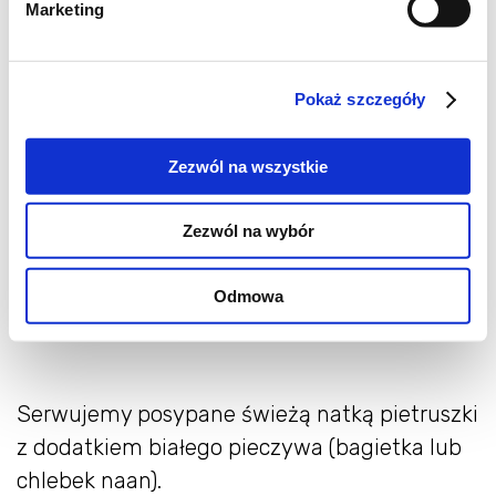
Marketing
obsmażamy często mieszając około 5 minut.
Pokaż szczegóły
Dodajemy obrane ze skóry i pokrojone drobno
Zezwól na wszystkie
pomidory. Doprowadzamy do wrzenia.
Przykrywamy pokrywką, zmniejszamy ogień i
Zezwól na wybór
dusimy 10-15 minut. W razie potrzeby
możemy dodać wody jeśli soku z pomidorów
Odmowa
będzie zbyt mało.
Serwujemy posypane świeżą natką pietruszki
z dodatkiem białego pieczywa (bagietka lub
chlebek naan).