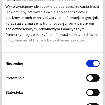
2 łyżeczki curry
Wykorzystujemy pliki cookie do spersonalizowania treści
1 łyżeczka garam masala
i reklam, aby oferować funkcje społecznościowe i
1 łyżeczka ostrej papryki
analizować ruch w naszej witrynie. Informacje o tym, jak
1 łyżeczka kuminu
korzystasz z naszej witryny, udostępniamy partnerom
społecznościowym, reklamowym i analitycznym.
2 ząbki czosnku
Partnerzy mogą połączyć te informacje z innymi danymi
1 łyżeczka imbiru
otrzymanymi od Ciebie lub uzyskanymi podczas
natka pietruszki
korzystania z ich usług.
oliwa, sól, pieprz
Wybór
Niezbędne
zgody
W garnku o grubym dnie rozgrzej 6 łyżek
Preferencje
oliwy i wrzuć posiekaną cebulę. Gdy cebula
się zeszkli dodajemy pokrojoną paprykę a
Statystyka
następnie bakłażana, również pokrojonego w
kostkę. Dodajemy czosnek i przyprawy i