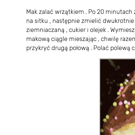
Mak zalać wrzątkiem . Po 20 minutach 
na sitku , następnie zmielić dwukrotni
ziemniaczaną , cukier i olejek . Wymi
makową ciągle mieszając , chwilę raze
przykryć drugą połową . Polać polewą 