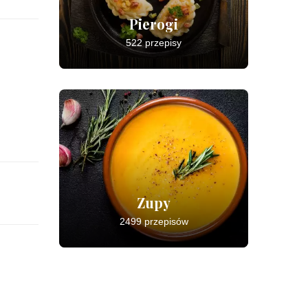
Pierogi
522 przepisy
Zupy
2499 przepisów