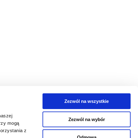
Zezwól na wszystkie
egorie
naszej
Zezwól na wybór
takt
erzy mogą
orzystania z
oguj się
Odmowa