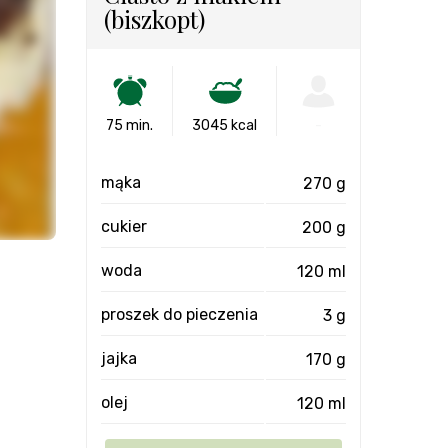
(biszkopt)
75 min.
3045 kcal
-
mąka
270 g
cukier
200 g
woda
120 ml
proszek do pieczenia
3 g
jajka
170 g
olej
120 ml