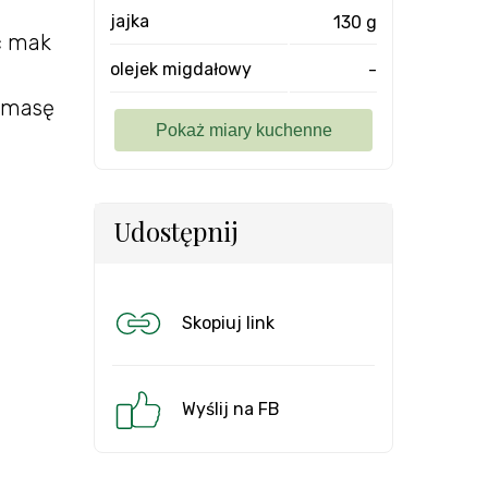
jajka
130 g
ć mak
olejek migdałowy
-
o masę
,
Udostępnij
Skopiuj link
Wyślij na FB