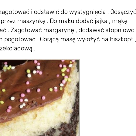
zagotować i odstawić do wystygnięcia . Odsączy
e przez maszynkę . Do maku dodać jajka , mąkę
eszać . Zagotować margarynę , dodawać stopniow
m pogotować . Gorącą masę wyłożyć na biszkopt 
czekoladową .