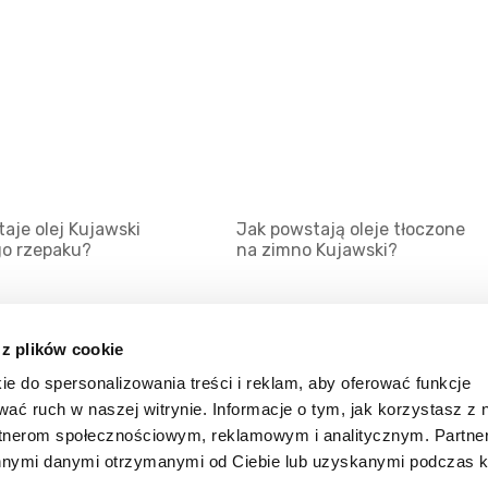
aje olej Kujawski
Jak powstają oleje tłoczone
go rzepaku?
na zimno Kujawski?
 z plików cookie
ie do spersonalizowania treści i reklam, aby oferować funkcje
Mapa serwisu
Kat
wać ruch w naszej witrynie. Informacje o tym, jak korzystasz z 
Kanały RSS
Kon
rtnerom społecznościowym, reklamowym i analitycznym. Partn
innymi danymi otrzymanymi od Ciebie lub uzyskanymi podczas k
Porady
Zal