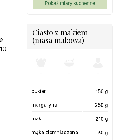
Ciasto z makiem
(masa makowa)
le
-40
-
-
-
cukier
150 g
margaryna
250 g
mak
210 g
mąka ziemniaczana
30 g