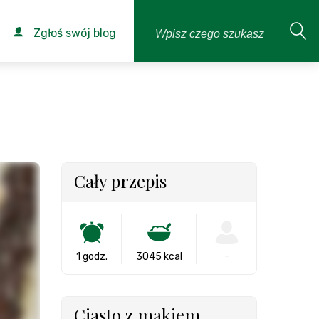
Zgłoś swój blog
Cały przepis
1 godz.
3045 kcal
-
Ciasto z makiem