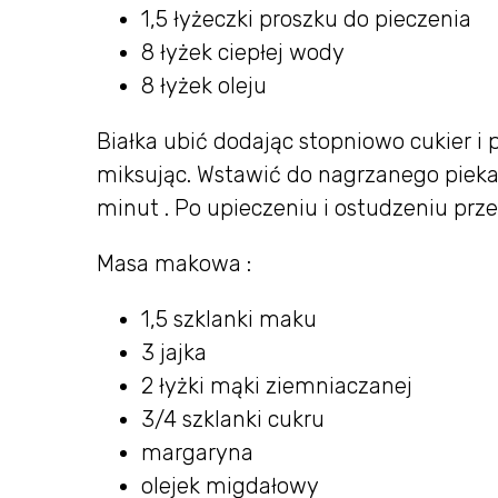
1,5 łyżeczki proszku do pieczenia
8 łyżek ciepłej wody
8 łyżek oleju
Białka ubić dodając stopniowo cukier i 
miksując. Wstawić do nagrzanego pieka
minut . Po upieczeniu i ostudzeniu przek
Masa makowa :
1,5 szklanki maku
3 jajka
2 łyżki mąki ziemniaczanej
3/4 szklanki cukru
margaryna
olejek migdałowy