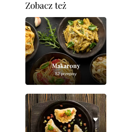
Zobacz też
Makarony
82 przepisy