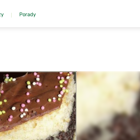
zy
Porady