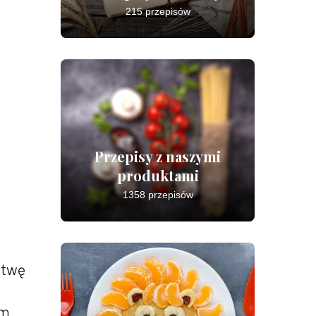
215 przepisów
Przepisy z naszymi
produktami
1358 przepisów
stwę
ym