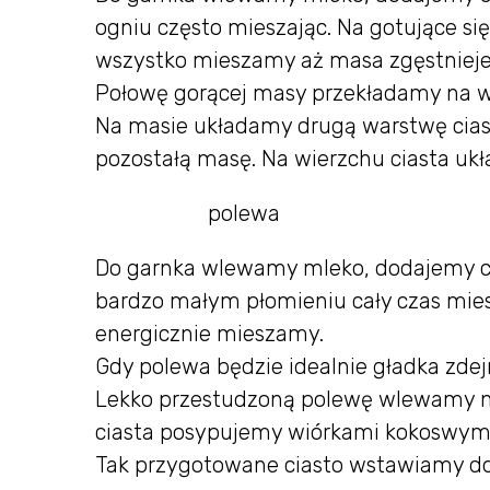
ogniu często mieszając. Na gotujące s
wszystko mieszamy aż masa zgęstnieje
Połowę gorącej masy przekładamy na wc
Na masie układamy drugą warstwę cia
pozostałą masę. Na wierzchu ciasta ukł
polewa
Do garnka wlewamy mleko, dodajemy cu
bardzo małym płomieniu cały czas mies
energicznie mieszamy.
Gdy polewa będzie idealnie gładka zde
Lekko przestudzoną polewę wlewamy na
ciasta posypujemy wiórkami kokoswymi
Tak przygotowane ciasto wstawiamy do l