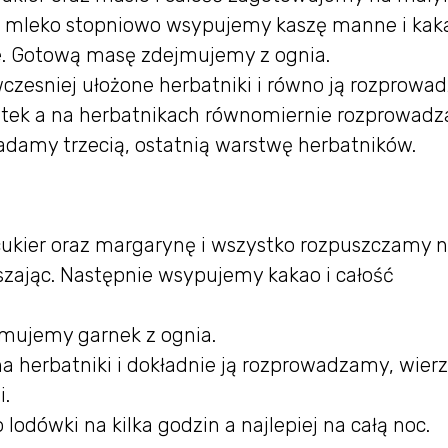
ię mleko stopniowo wsypujemy kaszę manne i kak
. Gotową masę zdejmujemy z ognia.
zesniej ułożone herbatniki i równo ją rozprowa
stek a na herbatnikach równomiernie rozprowad
adamy trzecią, ostatnią warstwę herbatników.
kier oraz margarynę i wszystko rozpuszczamy 
zając. Następnie wsypujemy kakao i całość
jmujemy garnek z ognia.
 herbatniki i dokładnie ją rozprowadzamy, wier
.
odówki na kilka godzin a najlepiej na całą noc.