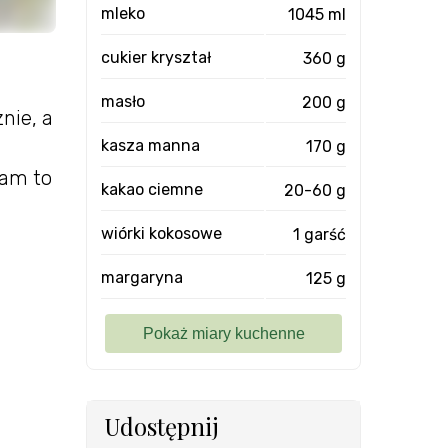
mleko
1045 ml
cukier kryształ
360 g
masło
200 g
nie, a
a
kasza manna
170 g
cam to
kakao ciemne
20-60 g
wiórki kokosowe
1 garść
margaryna
125 g
Udostępnij