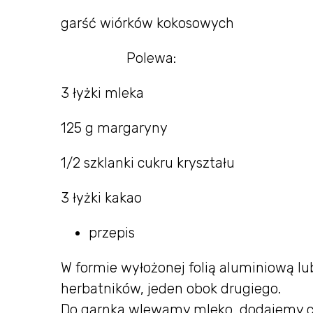
garść wiórków kokosowych
Polewa:
3 łyżki mleka
125 g margaryny
1/2 szklanki cukru kryształu
3 łyżki kakao
przepis
W formie wyłożonej folią aluminiową l
herbatników, jeden obok drugiego.
Do garnka wlewamy mleko, dodajemy c