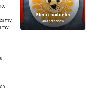
ao,
Menu malucha
dzamy.
480 przepisów
zamy
na
zch