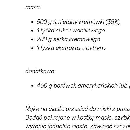
masa:
500 g śmietany kremówki (38%)
1 łyżka cukru waniliowego
200 g serka kremowego
1 łyżka ekstraktu z cytryny
dodatkowo:
460 g borówek amerykańskich lub 
Mąkę na ciasto przesiać do miski z pr
Dodać pokrojone w kostkę masło, szybk
wyrobić jednolite ciasto. Zawinąć szczel