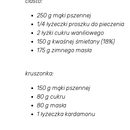
ciasto:
250 g mąki pszennej
1/4 łyżeczki proszku do pieczenia
2 łyżki cukru waniliowego
150 g kwaśnej śmietany (18%)
175 g zimnego masła
kruszonka:
150 g mąki pszennej
80 g cukru
80 g masła
1 łyżeczka kardamonu