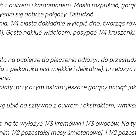
ć z cukrem i kardamonem. Masło rozpuścić, gorą
stko się dobrze połączy. Ostudzić.
a. 1/4 ciasta dokładnie wylepić dno, tworząc ró
). Gęsto nakłuć widelcem, posypać 1/4 kruszonki,
sto na papierze do pieczenia odłożyć do przestud
 z piekarnika jest miękkie i delikatne), przełożyć 
enia.
laty, przy czym ostatni jeszcze gorący pociąć jak
kę ubić na sztywno z cukrem i ekstraktem, wmik
ta, na to wyłożyć 1/3 kremówki i 1/3 owoców. Na t
 nim 1/2 pozostałej masy śmietanowej, i 1/2 pozos