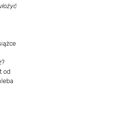
ułożyć
siążce
ż?
t od
hleba