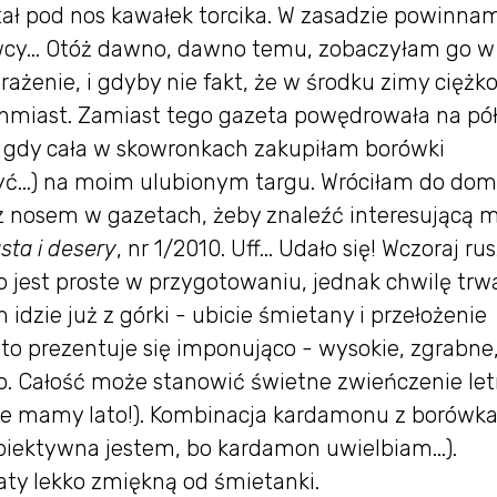
tał pod nos kawałek torcika. W zasadzie powinna
wcy... Otóż dawno, dawno temu, zobaczyłam go w
rażenie, i gdyby nie fakt, że w środku zimy ciężko
chmiast. Zamiast tego gazeta powędrowała na pół
, gdy cała w skowronkach zakupiłam borówki
yć...) na moim ulubionym targu. Wróciłam do domu
z nosem w gazetach, żeby znaleźć interesującą 
sta i desery
, nr 1/2010. Uff... Udało się! Wczoraj r
to jest proste w przygotowaniu, jednak chwilę trw
idzie już z górki - ubicie śmietany i przełożenie
to prezentuje się imponująco - wysokie, zgrabne,
o. Całość może stanowić świetne zwieńczenie le
alnie mamy lato!). Kombinacja kardamonu z borówk
biektywna jestem, bo kardamon uwielbiam...).
laty lekko zmiękną od śmietanki.