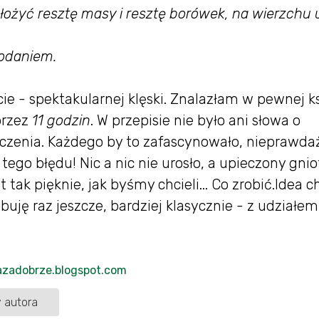
ożyć resztę masy i resztę borówek, na wierzchu 
podaniem.
e - spektakularnej klęski. Znalazłam w pewnej k
przez
11 godzin
. W przepisie nie było ani słowa o
eczenia. Każdego by to zafascynowało, nieprawda
tego błędu! Nic a nic nie urosło, a upieczony gnio
tak pięknie, jak byśmy chcieli... Co zrobić.Idea c
buję raz jeszcze, bardziej klasycznie - z udziałem
razadobrze.blogspot.com
 autora