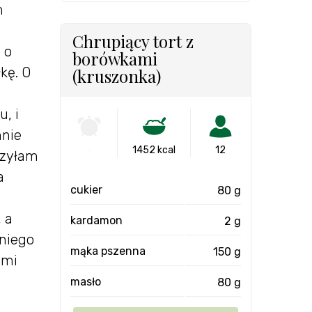
m
Chrupiący tort z
 o
borówkami
kę. O
(kruszonka)
, i
mnie
-
1452 kcal
12
uszyłam
a
cukier
80 g
 a
kardamon
2 g
tniego
mąka pszenna
150 g
ami
masło
80 g