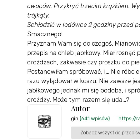
owoców. Przykryć trzecim krążkiem. Wył
trójkąty.
Schłodzić w lodówce 2 godziny przed 
Smacznego!
Przyznam Wam się do czegoś. Mianowici
przepis na chleb jabłkowy. Miał rosnąć 
drożdżach, zakwasie czy proszku do pi
Postanowiłam spróbować, i... Nie róbcie 
razu wylądował w koszu. Nie zawsze jest 
jabłkowego jednak mi się podoba, i spró
drożdży. Może tym razem się uda...?
Autor
gin
(641 wpisów)
https://
Zobacz wszystkie przepisy