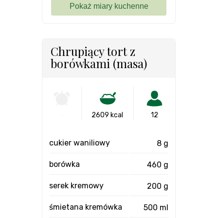
Chrupiący tort z
borówkami (masa)
-
2609 kcal
12
cukier waniliowy
8 g
borówka
460 g
serek kremowy
200 g
śmietana kremówka
500 ml