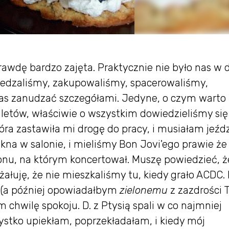
prawdę bardzo zajęta. Praktycznie nie było nas w
wiedzaliśmy, zakupowaliśmy, spacerowaliśmy,
 Was zanudzać szczegółami. Jedyne, o czym warto
iletów, właściwie o wszystkim dowiedzieliśmy się
óra zastawiła mi drogę do pracy, i musiałam jeźd
na w salonie, i mieliśmy Bon Jovi'ego prawie że
nu, na którym koncertował. Muszę powiedzieć, ż
 żałuję, że nie mieszkaliśmy tu, kiedy grało ACDC. 
 (a później opowiadałbym
zielonemu
z zazdrości T
m chwilę spokoju. D. z Ptysią spali w co najmniej
ystko upiekłam, poprzekładałam, i kiedy mój