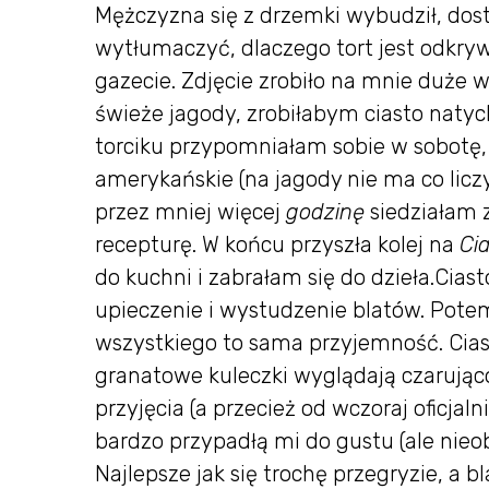
Mężczyzna się z drzemki wybudził, dos
wytłumaczyć, dlaczego tort jest odkry
gazecie. Zdjęcie zrobiło na mnie duże w
świeże jagody, zrobiłabym ciasto naty
torciku przypomniałam sobie w sobotę
amerykańskie (na jagody nie ma co licz
przez mniej więcej
godzinę
siedziałam 
recepturę. W końcu przyszła kolej na
Cia
do kuchni i zabrałam się do dzieła.Cias
upieczenie i wystudzenie blatów. Potem 
wszystkiego to sama przyjemność. Cias
granatowe kuleczki wyglądają czarując
przyjęcia (a przecież od wczoraj oficj
bardzo przypadłą mi do gustu (ale nieo
Najlepsze jak się trochę przegryzie, a b