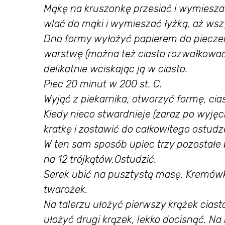
Mąkę na kruszonkę przesiać i wymiesza
wlać do mąki i wymieszać łyżką, aż wszy
Dno formy wyłożyć papierem do pieczeni
warstwę (można też ciasto rozwałkować
delikatnie wciskając ją w ciasto.
Piec 20 minut w 200 st. C.
Wyjąć z piekarnika, otworzyć formę, cia
Kiedy nieco stwardnieje (zaraz po wyjęciu
kratkę i zostawić do całkowitego ostudz
W ten sam sposób upiec trzy pozostałe b
na 12 trójkątów.
Ostudzić.
Serek ubić na pusztystą masę. Kremów
twarożek.
Na talerzu ułożyć pierwszy krążek cias
ułożyć drugi krązek, lekko docisnąć. Na