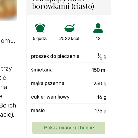
borówkami (ciasto)
5 godz.
2522 kcal
12
 domu,
1
proszek do pieczenia
⁄
g
2
 trzy
śmietana
150 ml
zić
mąka pszenna
250 g
 na
e
cukier waniliowy
16 g
Bo ich
masło
175 g
acie).