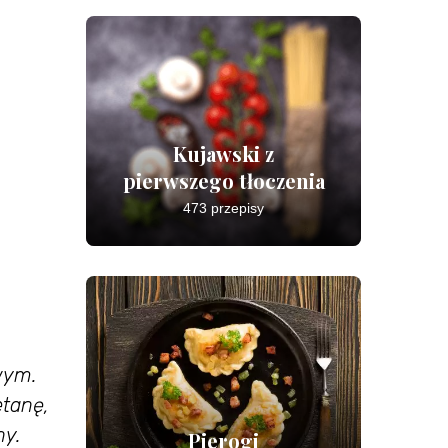
Kujawski z
pierwszego tłoczenia
473 przepisy
wym.
etanę,
ny.
Pierogi