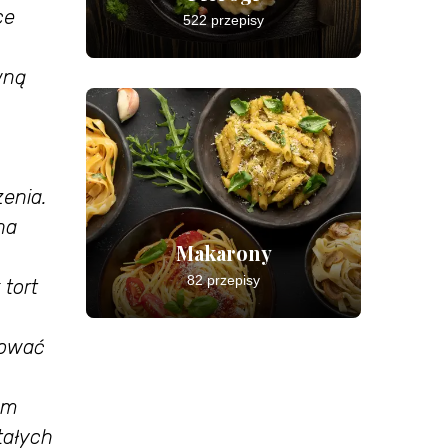
ce
522 przepisy
wną
zenia.
na
Makarony
82 przepisy
 tort
sować
ym
tałych