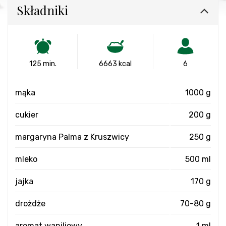
Składniki
125 min.
6663 kcal
6
mąka
1000 g
cukier
200 g
margaryna Palma z Kruszwicy
250 g
mleko
500 ml
jajka
170 g
drożdże
70-80 g
aromat waniliowy
1 ml