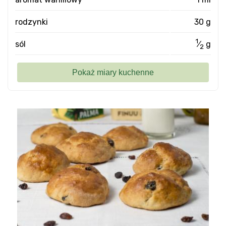
rodzynki
30 g
1
sól
⁄
g
2