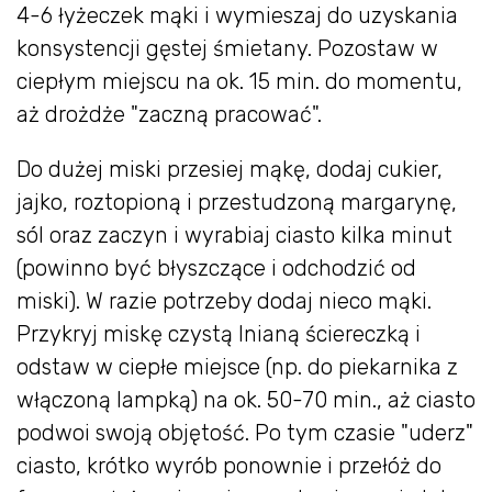
4-6 łyżeczek mąki i wymieszaj do uzyskania
konsystencji gęstej śmietany. Pozostaw w
ciepłym miejscu na ok. 15 min. do momentu,
aż drożdże "zaczną pracować".
Do dużej miski przesiej mąkę, dodaj cukier,
jajko, roztopioną i przestudzoną margarynę,
sól oraz zaczyn i wyrabiaj ciasto kilka minut
(powinno być błyszczące i odchodzić od
miski). W razie potrzeby dodaj nieco mąki.
Przykryj miskę czystą lnianą ściereczką i
odstaw w ciepłe miejsce (np. do piekarnika z
włączoną lampką) na ok. 50-70 min., aż ciasto
podwoi swoją objętość. Po tym czasie "uderz"
ciasto, krótko wyrób ponownie i przełóż do