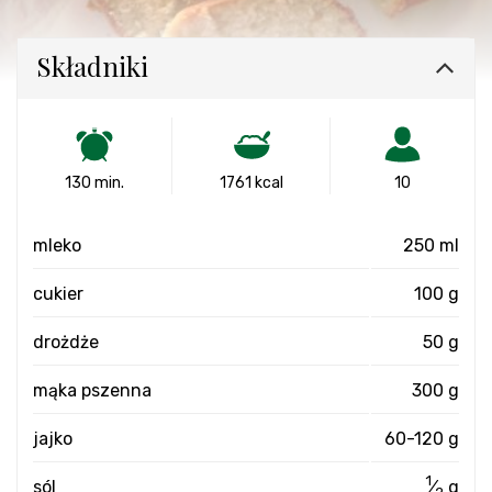
Składniki
130 min.
1761 kcal
10
mleko
250 ml
cukier
100 g
drożdże
50 g
mąka pszenna
300 g
jajko
60-120 g
1
sól
⁄
g