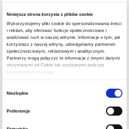
Niniejsza strona korzysta z plików cookie
Wykorzystujemy pliki cookie do spersonalizowania treści
i reklam, aby oferować funkcje społecznościowe i
analizować ruch w naszej witrynie. Informacje o tym, jak
korzystasz z naszej witryny, udostępniamy partnerom
społecznościowym, reklamowym i analitycznym.
Partnerzy mogą połączyć te informacje z innymi danymi
otrzymanymi od Ciebie lub uzyskanymi podczas
korzystania z ich usług.
Wybór
Niezbędne
zgody
Składniki:
Preferencje
· 3 jajka· 1 szklanka mąki· 1 szklanka cukru· 1
kieliszek rumu· sok i skórka otarta z 1 małej
Statystyka