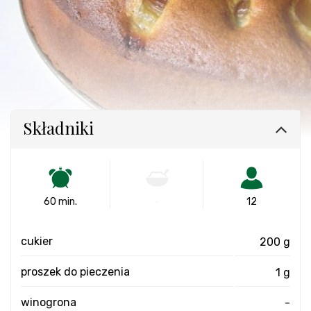
Składniki
60 min.
-
12
cukier
200 g
proszek do pieczenia
1 g
winogrona
-