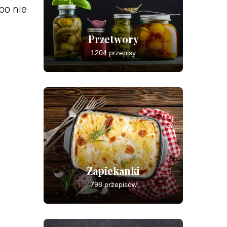
bo nie
Przetwory
1204 przepisy
Zapiekanki
798 przepisów