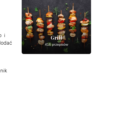
o i
Grill
 dodać
416 przepisów
znik