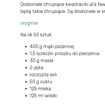
Doskonałe chrupiące kwadraciki al'a fa
będą takie chrupiące. Są doskonałe w s
oryginał
Na ok 50 sztuk
400 g mąki pszennej
1,5 łyżeczki proszku do pieczenia
30 g masła
2 jajka
szczypta soli
50 g cukru
125 mleka
125 ml wódki