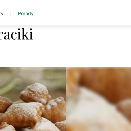
zy
Porady
aciki