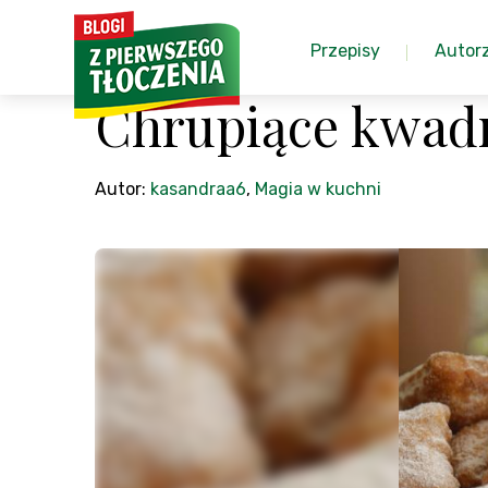
Przepisy
Autor
Chrupiące kwadr
Autor:
kasandraa6
,
Magia w kuchni