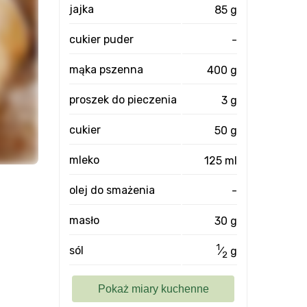
jajka
85 g
cukier puder
-
mąka pszenna
400 g
proszek do pieczenia
3 g
cukier
50 g
mleko
125 ml
olej do smażenia
-
masło
30 g
1
sól
⁄
g
2