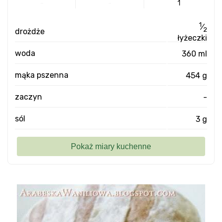
-
-
1
1
⁄
2
drożdże
łyżeczki
woda
360 ml
mąka pszenna
454 g
zaczyn
-
sól
3 g