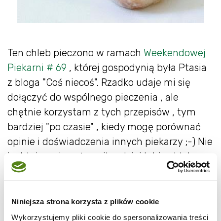
Ten chleb pieczono w ramach
Weekendowej
Piekarni # 69
, której gospodynią była Ptasia
z bloga "Coś niecoś". Rzadko udaje mi się
dołączyć do wspólnego pieczenia , ale
chętnie korzystam z tych przepisów , tym
bardziej "po czasie" , kiedy mogę porównać
opinie i doświadczenia innych piekarzy ;-) Nie
jest tajemnicą , że najbardziej lubię chleby na
zakwasie , czasami jednak sięgam też po
przepisy na chleby drożdżowe , zwłaszcza ,
jeśli mają w sobie to "coś" (niecoś ;-) Tak jak
Niniejsza strona korzysta z plików cookie
ten oto chleb wiejski , który dzięki długiemu
Wykorzystujemy pliki cookie do spersonalizowania treści