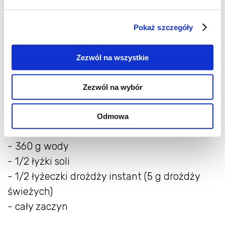
gęste. Gdyby wydawało się zbyt suche, tj.
trudno byłoby je wyrobić, można delikatnie
Pokaż szczegóły
dolać wody. Nakryć miskę z zaczynem folią ,
odstawić w temp. pokojowej na 12-16 godzin.
Zezwól na wszystkie
Gotowy zaczyn będzie wyrośnięty,
zaczynający dopiero lekko zapadać się.
Zezwól na wybór
Ciasto właściwe:
Odmowa
- 454g mąki pszennej chlebowej
- 360 g wody
- 1/2 łyżki soli
- 1/2 łyżeczki drożdży instant (5 g drożdży
świeżych)
- cały zaczyn