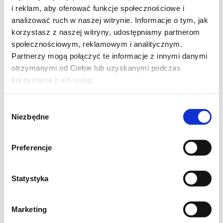
czasowi wyrastania bardzo zyskuje na smaku
i reklam, aby oferować funkcje społecznościowe i
analizować ruch w naszej witrynie. Informacje o tym, jak
i dosyć dobrze przechowuje się (choć dla
korzystasz z naszej witryny, udostępniamy partnerom
pewności jeden bochenek zamroziłam , bo
społecznościowym, reklamowym i analitycznym.
tak szybko byśmy go nie zjedli).
Partnerzy mogą połączyć te informacje z innymi danymi
otrzymanymi od Ciebie lub uzyskanymi podczas
korzystania z ich usług.
Zaczyn:
- 454g mąki pszennej chlebowej
Wybór
- 284 g wody
Niezbędne
zgody
- 1/2 łyżki soli
- 1/8 łyżeczki drożdży instant (1,2 g drożdży
Preferencje
świeżych)
Statystyka
Drożdże rozpuścić w wodzie, dodać mąkę i
sól, wymieszać na gładką masę. Ciasto
Marketing
będzie miało 60% hydracji i będzie dość