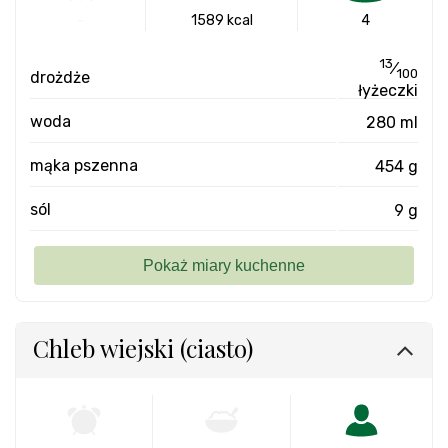
-
1589 kcal
4
13
⁄
100
drożdże
łyżeczki
woda
280 ml
mąka pszenna
454 g
sól
9 g
Chleb wiejski (ciasto)