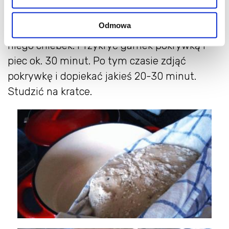
230 stopni. Gorące (trzeba bardzo uważać!!!)
Odmowa
naczynie wyjąć z piekarnika i przerzucić do
niego chlebek. Przykryć garnek pokrywką i
piec ok. 30 minut. Po tym czasie zdjąć
pokrywkę i dopiekać jakieś 20-30 minut.
Studzić na kratce.