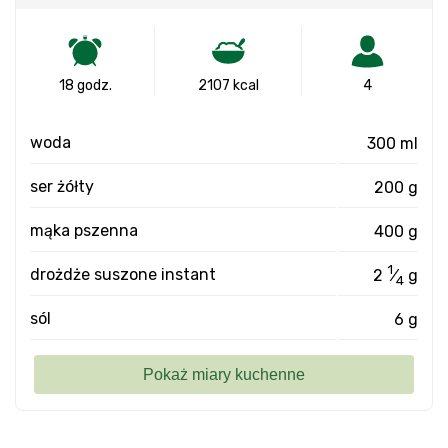
18 godz.
2107 kcal
4
woda
300 ml
ser żółty
200 g
mąka pszenna
400 g
1
drożdże suszone instant
2
⁄
g
4
sól
6 g