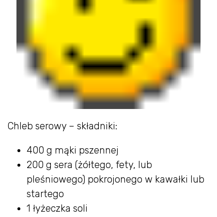
Chleb serowy – składniki:
400 g mąki pszennej
200 g sera (żółtego, fety, lub
pleśniowego) pokrojonego w kawałki lub
startego
1 łyżeczka soli