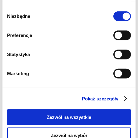
Wybór
Niezbędne
zgody
Preferencje
Statystyka
Marketing
Pokaż szczegóły
Zezwól na wszystkie
3. Garnek żeliwny lub naczynie żaroodporne
Zezwól na wybór
wstawić do piekarnika. Piekarnik nagrzać do