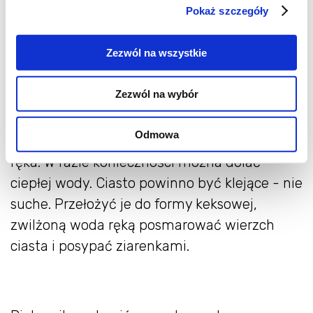
Pokaż szczegóły
wodzie. Wsypać mąki razowe i 200 g mąki
białej, wymieszać - nie musi być dokładnie
Zezwól na wszystkie
wymieszane. Odstawić w ciepłe miejsce na ok
30 minut. W tym czasie formę do keksu
Zezwól na wybór
wysmarować olejem. Do rozczyny, który
powinien podwoić objętość dodać resztę
Odmowa
mąki i wyrabiać ok 5-10 minut - najlepiej
ręka. W razie konieczności można dolać
ciepłej wody. Ciasto powinno być klejące - nie
suche. Przełożyć je do formy keksowej,
zwilżoną woda ręką posmarować wierzch
ciasta i posypać ziarenkami.