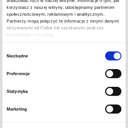
analizować ruch w naszej witrynie. Informacje o tym, jak
korzystasz z naszej witryny, udostępniamy partnerom
łyżka soli
społecznościowym, reklamowym i analitycznym.
Partnerzy mogą połączyć te informacje z innymi danymi
otrzymanymi od Ciebie lub uzyskanymi podczas
korzystania z ich usług.
0,5 litra ciepłej, ale niegorącej wody
Wybór
Niezbędne
zgody
olej do wysmarowania blachy
Preferencje
Statystyka
ziarna - do posypania chleba - różne
Marketing
W dużej misce rozpuścić drożdże w letniej