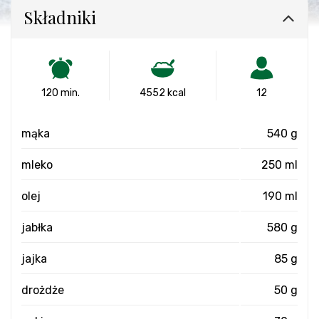
Składniki
120 min.
4552 kcal
12
mąka
540 g
mleko
250 ml
olej
190 ml
jabłka
580 g
jajka
85 g
drożdże
50 g