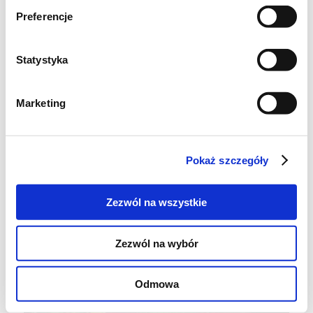
.zaklejamy jak pączka. Układamy na blaszce i
Preferencje
zostawiamy do wyrośnięcia na ok 10 min .
Wkładamy do piekarnika pieczemy ok 20 min
Statystyka
w 180 stopniach .
Marketing
Pokaż szczegóły
Zezwól na wszystkie
Zezwól na wybór
Odmowa