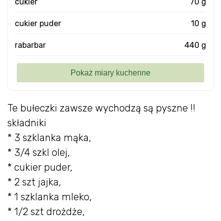
cukier
70 g
cukier puder
10 g
rabarbar
440 g
Te bułeczki zawsze wychodzą są pyszne !!
składniki
* 3 szklanka mąka,
* 3/4 szkl olej,
* cukier puder,
* 2 szt jajka,
* 1 szklanka mleko,
* 1/2 szt drożdże,