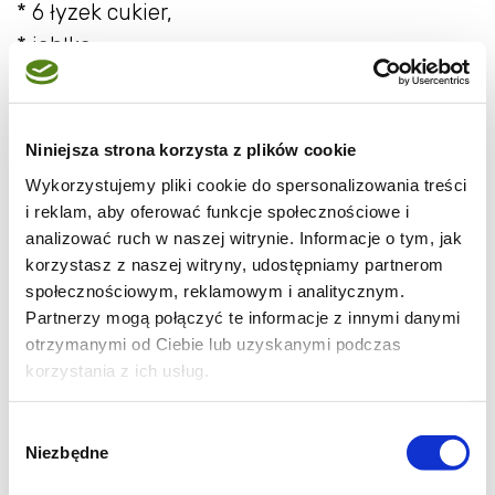
* 6 łyzek cukier,
* jabłka,
* rabarbar
Mleko lekko podgrzewamy do ciepłego mleka
Niniejsza strona korzysta z plików cookie
wykruszamy drożdże ,dodajemy cukier 2 łyżki
Wykorzystujemy pliki cookie do spersonalizowania treści
,mieszamy i dodajemy z 3 łyżki mąki na
i reklam, aby oferować funkcje społecznościowe i
analizować ruch w naszej witrynie. Informacje o tym, jak
wierzch . Odstawiamy do wyrośnięcia. do
korzystasz z naszej witryny, udostępniamy partnerom
miski przesiewamy resztę mąki dodajemy
społecznościowym, reklamowym i analitycznym.
jajka ,cukier i wyrośnięty rozczyn . Mieszamy
Partnerzy mogą połączyć te informacje z innymi danymi
łyżką . Pod koniec dodajemy olej .Mieszamy .
otrzymanymi od Ciebie lub uzyskanymi podczas
korzystania z ich usług.
Nakrywamy i zostawiamy do wyrośnięcia .
Jabłka i rabarbar obieramy kroimy w kostkę .
Wybór
Z wyrośniętego ciasta formujemy w ręce
Niezbędne
zgody
placuszki wkładamy kawałek jabłka i rabarbar