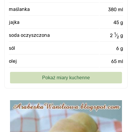
maślanka
380 ml
jajka
45 g
1
soda oczyszczona
2
⁄
g
2
sól
6 g
olej
65 ml