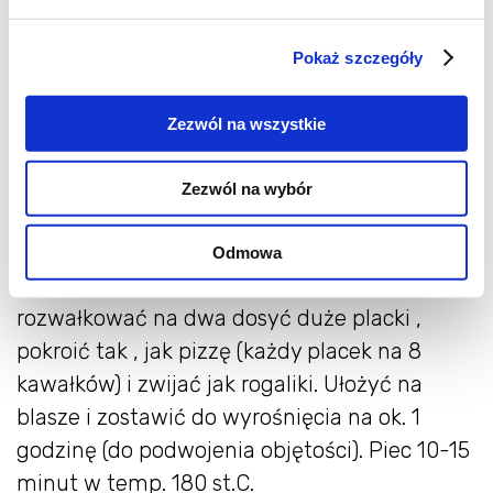
zostawić na kilka minut. Nastepnie
wymieszać z maślanką i 1,5 szkl. mąki.
Pokaż szczegóły
Zostawić do wyrośnięcia na ok. 2 godziny (do
podwojenia objętości). Po tym czasie dodać
Zezwól na wszystkie
cukier , roztrzepane jajko , sól , olej , sodę i
resztę mąki (jeśli potrzeba dosypać więcej).
Zezwól na wybór
Dobrze wymieszać i wyrabiać przez 7-10
minut.
Odmowa
Po wyrobieniu ciasto można od razu
rozwałkować na dwa dosyć duże placki ,
pokroić tak , jak pizzę (każdy placek na 8
kawałków) i zwijać jak rogaliki. Ułożyć na
blasze i zostawić do wyrośnięcia na ok. 1
godzinę (do podwojenia objętości). Piec 10-15
minut w temp. 180 st.C.