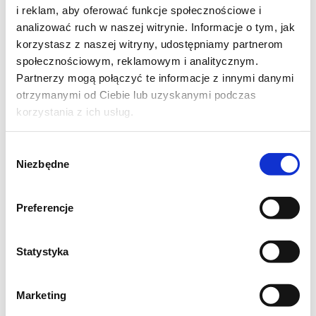
gotowe ciasto na później , to należy użyć 3
i reklam, aby oferować funkcje społecznościowe i
analizować ruch w naszej witrynie. Informacje o tym, jak
jajek.
korzystasz z naszej witryny, udostępniamy partnerom
społecznościowym, reklamowym i analitycznym.
Składniki:
Partnerzy mogą połączyć te informacje z innymi danymi
- 1 i 1/2 szkl. maślanki
otrzymanymi od Ciebie lub uzyskanymi podczas
korzystania z ich usług.
- 4 szkl. mąki
- 1 i 1/2 łyżeczki drożdży suszonych
Wybór
- 1/4 szkl. cukru
Niezbędne
zgody
- 1 duże jajko (na podwójną porcję daje się 3
jajka)
Preferencje
- 1 łyżeczka soli
- 1/4 szkl. oleju
Statystyka
- 1/2 łyżeczki sody
Marketing
Drożdże rozpuścić w odrobinie ciepłej wody i