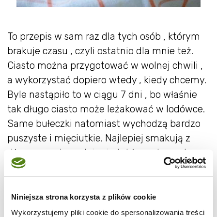
To przepis w sam raz dla tych osób , którym
brakuje czasu , czyli ostatnio dla mnie też.
Ciasto można przygotować w wolnej chwili ,
a wykorzystać dopiero wtedy , kiedy chcemy.
Byle nastąpiło to w ciągu 7 dni , bo właśnie
tak długo ciasto może leżakować w lodówce.
Same bułeczki natomiast wychodzą bardzo
puszyste i mięciutkie. Najlepiej smakują z
dżemem , ale nadają się także na kanapkę z
wędliną , bo nie są zbyt słodkie. Przepis
pochodzi z
tego bloga
. Składniki podzieliłam
jednak na połowę , ale gdyby ktoś chciał
Niniejsza strona korzysta z plików cookie
zrobić od razu większą porcję , żeby mieć
Wykorzystujemy pliki cookie do spersonalizowania treści