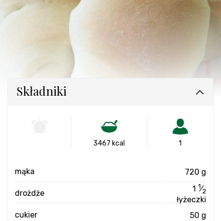
Składniki
-
3467 kcal
1
mąka
720 g
1
1
⁄
2
drożdże
łyżeczki
cukier
50 g