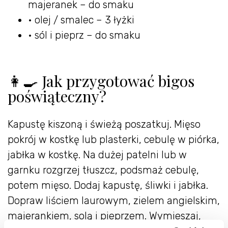
majeranek – do smaku
• olej / smalec – 3 łyżki
• sól i pieprz – do smaku
👩‍🍳 Jak przygotować bigos
poświąteczny?
Kapustę kiszoną i świeżą poszatkuj. Mięso
pokrój w kostkę lub plasterki, cebulę w piórka,
jabłka w kostkę. Na dużej patelni lub w
garnku rozgrzej tłuszcz, podsmaż cebulę,
potem mięso. Dodaj kapustę, śliwki i jabłka.
Dopraw liściem laurowym, zielem angielskim,
majerankiem, solą i pieprzem. Wymieszaj,