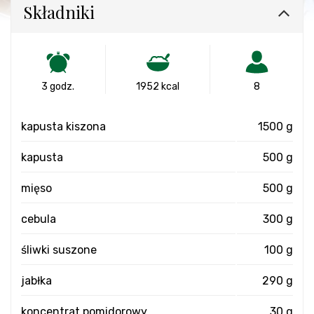
Składniki
3 godz.
1952 kcal
8
kapusta kiszona
1500 g
kapusta
500 g
mięso
500 g
cebula
300 g
śliwki suszone
100 g
jabłka
290 g
koncentrat pomidorowy
30 g