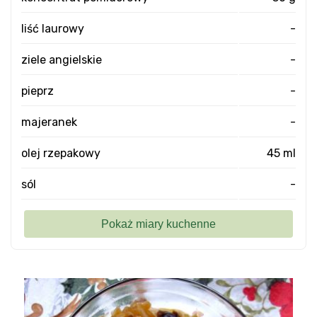
liść laurowy
-
ziele angielskie
-
pieprz
-
majeranek
-
olej rzepakowy
45 ml
sól
-