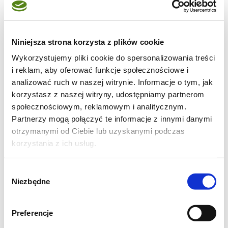
przykryj i gotuj na małym ogniu przez 2–3
godziny, od czasu do czasu mieszając. Bigos
najlepiej smakuje po kilku dniach
Niniejsza strona korzysta z plików cookie
obgotowania – smaki się przegryzają.
Wykorzystujemy pliki cookie do spersonalizowania treści
i reklam, aby oferować funkcje społecznościowe i
analizować ruch w naszej witrynie. Informacje o tym, jak
korzystasz z naszej witryny, udostępniamy partnerom
społecznościowym, reklamowym i analitycznym.
Partnerzy mogą połączyć te informacje z innymi danymi
otrzymanymi od Ciebie lub uzyskanymi podczas
korzystania z ich usług.
Wybór
Niezbędne
zgody
Preferencje