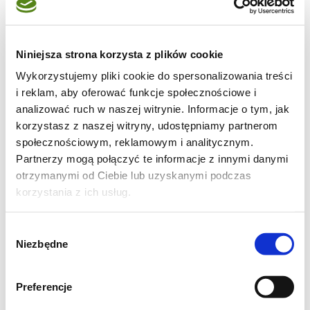
mm). Wykrawać foremką krążki o średnicy 10
cm*.
Niniejsza strona korzysta z plików cookie
Na płaski talerzyk wysypać cukier. Przyłożyć
Wykorzystujemy pliki cookie do spersonalizowania treści
do cukru krążek, złożyć go na pół cukrem do
i reklam, aby oferować funkcje społecznościowe i
wewnątrz. Przytknąć ponownie do cukru
analizować ruch w naszej witrynie. Informacje o tym, jak
złożony krążek i znów złożyć na pół, cukrem
korzystasz z naszej witryny, udostępniamy partnerom
społecznościowym, reklamowym i analitycznym.
do wewnątrz. Na koniec przytknąć do cukru
Partnerzy mogą połączyć te informacje z innymi danymi
jedną stronę złożonego ciasteczka (ćwiartki
otrzymanymi od Ciebie lub uzyskanymi podczas
krążka) i ułożyć je na blasze cukrem do góry.
korzystania z ich usług.
Tak samo postąpić z pozostałymi krążkami.
Wybór
Wstawić blachę do piekarnika nagrzanego do
Niezbędne
zgody
180°C i piec przez ok.30-40 minut**, aż
ciasteczka zarumienią się na ciemnozłoty
Preferencje
kolor.