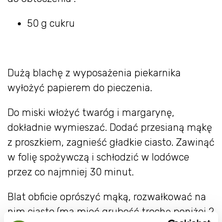
50 g cukru
Dużą blachę z wyposażenia piekarnika
wyłożyć papierem do pieczenia.
Do miski włożyć twaróg i margarynę,
dokładnie wymieszać. Dodać przesianą mąkę
z proszkiem, zagnieść gładkie ciasto. Zawinąć
w folię spożywczą i schłodzić w lodówce
przez co najmniej 30 minut.
Blat obficie oprószyć mąką, rozwałkować na
nim ciasto (ma mieć grubość trochę poniżej 2