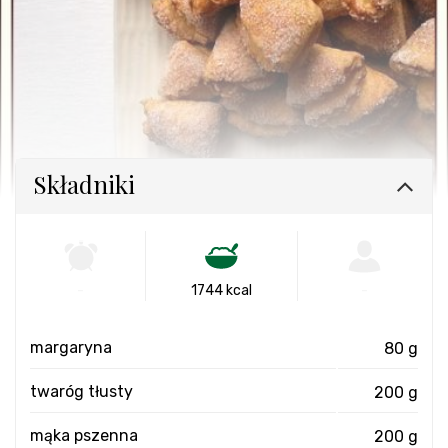
Składniki
-
1744 kcal
-
margaryna
80 g
twaróg tłusty
200 g
mąka pszenna
200 g