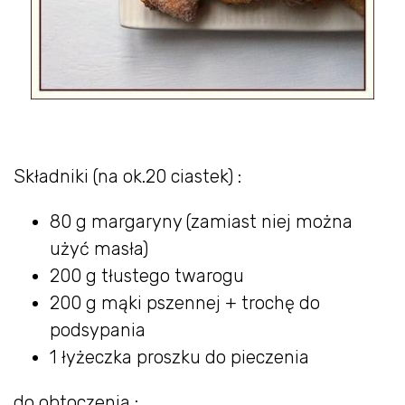
Składniki (na ok.20 ciastek) :
80 g margaryny (zamiast niej można
użyć masła)
200 g tłustego twarogu
200 g mąki pszennej + trochę do
podsypania
1 łyżeczka proszku do pieczenia
do obtoczenia :