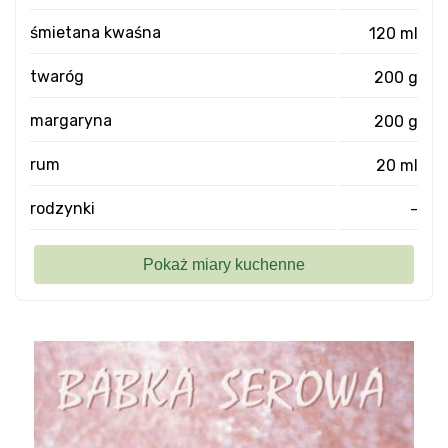
śmietana kwaśna
120 ml
twaróg
200 g
margaryna
200 g
rum
20 ml
rodzynki
-