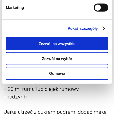
Marketing
Składniki:
Pokaż szczegóły
- 3 jajka
- 150 g cukru pudru
Zezwól na wszystkie
- 400 g mąki
- 1 łyżeczka proszku do pieczenia
Zezwól na wybór
- 1/2 szklanki kwaśnej śmietany
- 200 g zmielonego sera twarogowego
Odmowa
- 200 g margaryny
- 20 ml rumu lub olejek rumowy
- rodzynki
Jajka utrzeć z cukrem pudrem, dodać mąkę