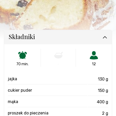
Składniki
70 min.
-
12
jajka
130 g
cukier puder
150 g
mąka
400 g
proszek do pieczenia
2 g