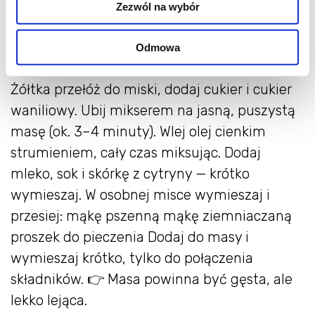
olejem i oprósz mąką albo bułką tartą. Zwróć
Zezwól na wybór
szczególną uwagę na komin i wszystkie
zagłębienia — to kluczowe, żeby babka
Odmowa
wyszła bez uszkodzeń👩‍🍳
Ciasto żółte
Żółtka przełóż do miski, dodaj cukier i cukier
waniliowy. Ubij mikserem na jasną, puszystą
masę (ok. 3–4 minuty). Wlej olej cienkim
strumieniem, cały czas miksując. Dodaj
mleko, sok i skórkę z cytryny — krótko
wymieszaj. W osobnej misce wymieszaj i
przesiej: mąkę pszenną mąkę ziemniaczaną
proszek do pieczenia Dodaj do masy i
wymieszaj krótko, tylko do połączenia
składników. 👉 Masa powinna być gęsta, ale
lekko lejąca.