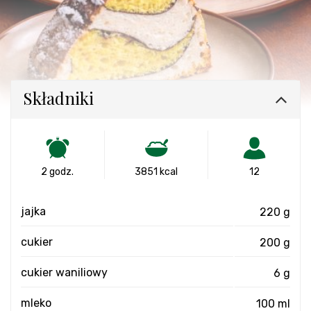
Składniki
2 godz.
3851 kcal
12
jajka
220 g
cukier
200 g
cukier waniliowy
6 g
mleko
100 ml