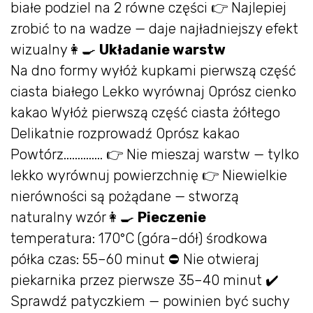
białe podziel na 2 równe części 👉 Najlepiej
zrobić to na wadze — daje najładniejszy efekt
wizualny👩‍🍳
Układanie warstw
Na dno formy wyłóż kupkami pierwszą część
ciasta białego Lekko wyrównaj Oprósz cienko
kakao Wyłóż pierwszą część ciasta żółtego
Delikatnie rozprowadź Oprósz kakao
Powtórz.............. 👉 Nie mieszaj warstw — tylko
lekko wyrównuj powierzchnię 👉 Niewielkie
nierówności są pożądane — stworzą
naturalny wzór👩‍🍳
Pieczenie
temperatura: 170°C (góra–dół) środkowa
półka czas: 55–60 minut ⛔ Nie otwieraj
piekarnika przez pierwsze 35–40 minut ✔️
Sprawdź patyczkiem — powinien być suchy