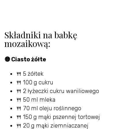
Składniki na babkę
mozaikową:
🟡 Ciasto żółte
🍴 5 żółtek
🍴 100 g cukru
🍴 2 łyżeczki cukru waniliowego
🍴 50 ml mleka
🍴 70 ml oleju roślinnego
🍴 150 g mąki pszennej tortowej
🍴 20 g mąki ziemniaczanej