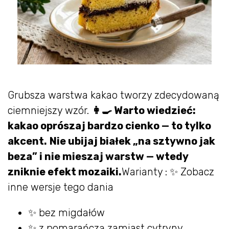
Grubsza warstwa kakao tworzy zdecydowaną
ciemniejszy wzór.
👩‍🍳 Warto wiedzieć:
kakao oprószaj bardzo cienko — to tylko
akcent.
Nie ubijaj białek „na sztywno jak
beza” i nie mieszaj warstw — wtedy
zniknie efekt mozaiki.
Warianty : ✨ Zobacz
inne wersje tego dania
✨ bez migdałów
✨ z pomarańczą zamiast cytryny