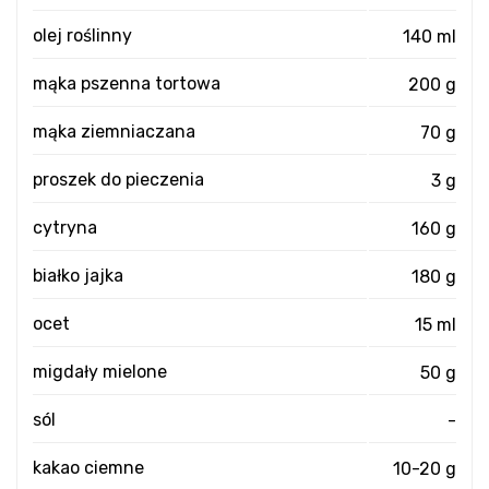
olej roślinny
140 ml
mąka pszenna tortowa
200 g
mąka ziemniaczana
70 g
proszek do pieczenia
3 g
cytryna
160 g
białko jajka
180 g
ocet
15 ml
migdały mielone
50 g
sól
-
kakao ciemne
10-20 g