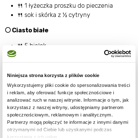
🍴 1 łyżeczka proszku do pieczenia
🍴 sok i skórka z ½ cytryny
⚪ Ciasto białe
🍴 5 białek
🍴 100 g cukru
🍴 1 łyżka octu
🍴 50 ml mleka
Niniejsza strona korzysta z plików cookie
🍴 70 ml oleju roślinnego
Wykorzystujemy pliki cookie do spersonalizowania treści
🍴 50 g mąki pszennej tortowej
i reklam, aby oferować funkcje społecznościowe i
analizować ruch w naszej witrynie. Informacje o tym, jak
🍴 50 g mąki ziemniaczanej
korzystasz z naszej witryny, udostępniamy partnerom
🍴 ½ łyżeczki proszku do pieczenia
społecznościowym, reklamowym i analitycznym.
🍴 50 g mielonych migdałów/aromat
Partnerzy mogą połączyć te informacje z innymi danymi
migdałowy
otrzymanymi od Ciebie lub uzyskanymi podczas
korzystania z ich usług.
🍴 szczypta soli