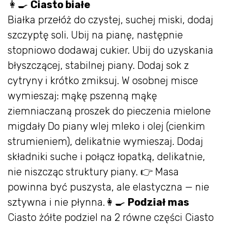
👩‍🍳
Ciasto białe
Białka przełóż do czystej, suchej miski, dodaj
szczyptę soli. Ubij na pianę, następnie
stopniowo dodawaj cukier. Ubij do uzyskania
błyszczącej, stabilnej piany. Dodaj sok z
cytryny i krótko zmiksuj. W osobnej misce
wymieszaj: mąkę pszenną mąkę
ziemniaczaną proszek do pieczenia mielone
migdały Do piany wlej mleko i olej (cienkim
strumieniem), delikatnie wymieszaj. Dodaj
składniki suche i połącz łopatką, delikatnie,
nie niszcząc struktury piany. 👉 Masa
powinna być puszysta, ale elastyczna — nie
sztywna i nie płynna.👩‍🍳
Podział mas
Ciasto żółte podziel na 2 równe części Ciasto