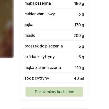
mąka pszenna
180 g
cukier waniliowy
16 g
jajka
170 g
masło
200 g
proszek do pieczenia
3 g
skórka z cytryny
15 g
mąka ziemniaczana
110 g
sok z cytryny
40 ml