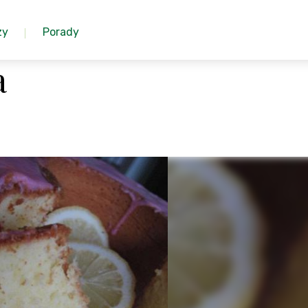
zy
Porady
a