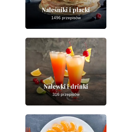
Naleśniki i placki
1496 przepisów
Nalewki i drinki
316 przepisów