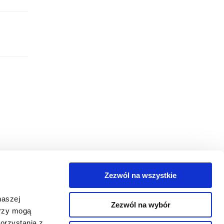
Zezwól na wszystkie
egorie
naszej
Zezwól na wybór
takt
erzy mogą
orzystania z