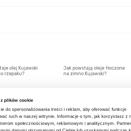
aje olej Kujawski
Jak powstają oleje tłoczone
go rzepaku?
na zimno Kujawski?
 z plików cookie
ie do spersonalizowania treści i reklam, aby oferować funkcje
Mapa serwisu
Kat
wać ruch w naszej witrynie. Informacje o tym, jak korzystasz z 
Kanały RSS
Kon
rtnerom społecznościowym, reklamowym i analitycznym. Partn
innymi danymi otrzymanymi od Ciebie lub uzyskanymi podczas k