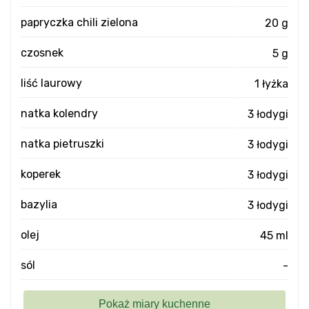
papryczka chili zielona
20 g
czosnek
5 g
liść laurowy
1 łyżka
natka kolendry
3 łodygi
natka pietruszki
3 łodygi
koperek
3 łodygi
bazylia
3 łodygi
olej
45 ml
sól
-