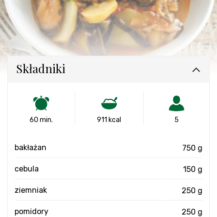
Składniki
60 min.
911 kcal
5
bakłażan
750 g
cebula
150 g
ziemniak
250 g
pomidory
250 g