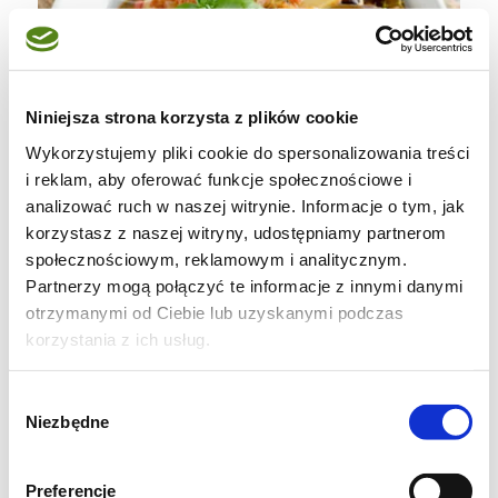
Niniejsza strona korzysta z plików cookie
Wykorzystujemy pliki cookie do spersonalizowania treści
i reklam, aby oferować funkcje społecznościowe i
analizować ruch w naszej witrynie. Informacje o tym, jak
korzystasz z naszej witryny, udostępniamy partnerom
społecznościowym, reklamowym i analitycznym.
Partnerzy mogą połączyć te informacje z innymi danymi
otrzymanymi od Ciebie lub uzyskanymi podczas
korzystania z ich usług.
ADŻAPSANDALI
(4-5 porcji)
Wybór
Niezbędne
zgody
750g bakłażanów,
1 cebula,
Preferencje