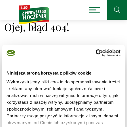
Ojej, błąd 404!
Niestety nie można było
odnaleźć strony, której
Niniejsza strona korzysta z plików cookie
Wykorzystujemy pliki cookie do spersonalizowania treści
szukasz.
i reklam, aby oferować funkcje społecznościowe i
analizować ruch w naszej witrynie. Informacje o tym, jak
Adres, który próbujesz odwiedzić
/burger-
korzystasz z naszej witryny, udostępniamy partnerom
dream/243-bulki-do-hamburgerow
jest obecnie
społecznościowym, reklamowym i analitycznym.
niedostępny.
Partnerzy mogą połączyć te informacje z innymi danymi
Sprawdź pisownię adresu lub skorzystaj z wyszukiwarki
otrzymanymi od Ciebie lub uzyskanymi podczas