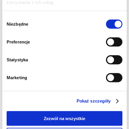
korzystania z ich usług.
Wybór
Niezbędne
zgody
Preferencje
Statystyka
Szukaj
Marketing
Poznaj markę Kujawski
Pokaż szczegóły
Jak powstaje olej Kujawski z polskiego rzepaku?
Zezwól na wszystkie
Jak powstają oleje tłoczone na zimno Kujawski?