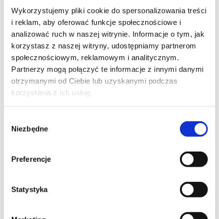
Wykorzystujemy pliki cookie do spersonalizowania treści
i reklam, aby oferować funkcje społecznościowe i
analizować ruch w naszej witrynie. Informacje o tym, jak
korzystasz z naszej witryny, udostępniamy partnerom
społecznościowym, reklamowym i analitycznym.
Partnerzy mogą połączyć te informacje z innymi danymi
WIDEO
otrzymanymi od Ciebie lub uzyskanymi podczas
korzystania z ich usług.
KASZA
Polenta z kaszy
Wybór
manny, smażony
Niezbędne
zgody
pomidor, olej z bazylią
Preferencje
25 min.
647 kcal
1
Statystyka