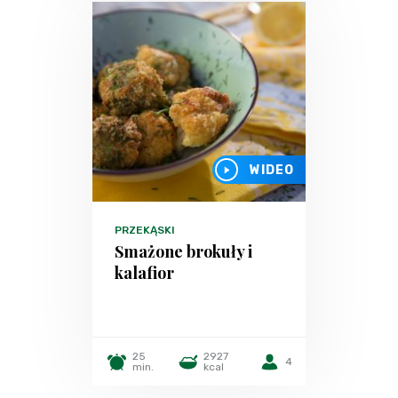
WIDEO
PRZEKĄSKI
Smażone brokuły i
kalafior
25
2927
4
min.
kcal