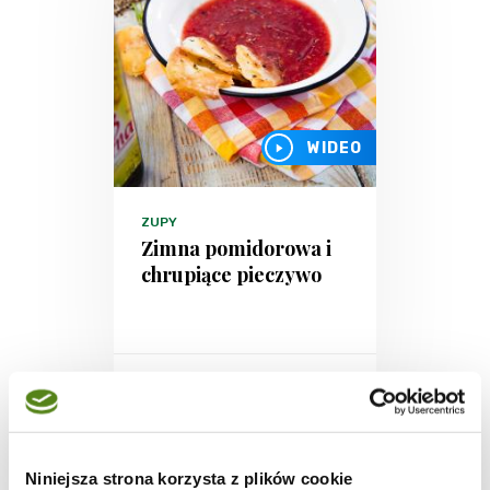
WIDEO
ZUPY
Zimna pomidorowa i
chrupiące pieczywo
20
1588
5
min.
kcal
Niniejsza strona korzysta z plików cookie