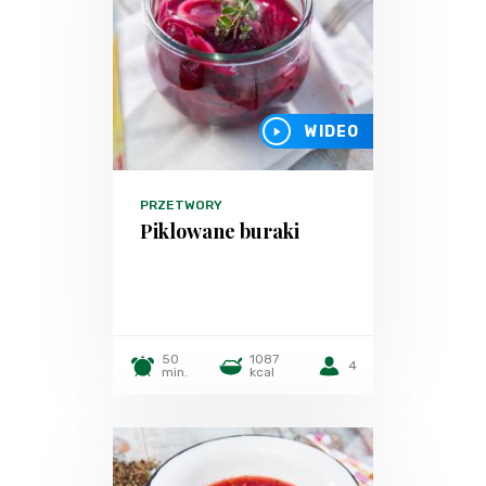
WIDEO
PRZETWORY
Piklowane buraki
50
1087
4
min.
kcal