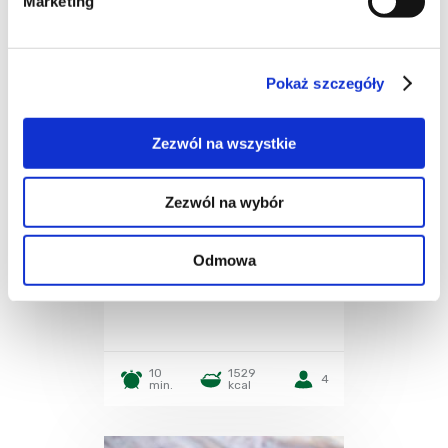
Marketing
Pokaż szczegóły
Zezwól na wszystkie
WIDEO
Zezwól na wybór
NAPOJE
Napój z ogórka,
Odmowa
avocado
10
1529
4
min.
kcal