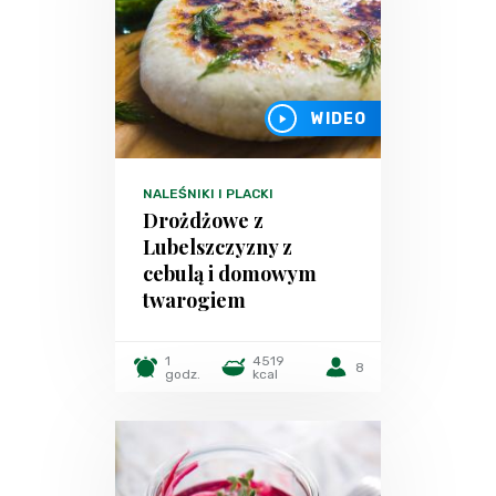
WIDEO
NALEŚNIKI I PLACKI
Drożdżowe z
Lubelszczyzny z
cebulą i domowym
twarogiem
1
4519
8
godz.
kcal