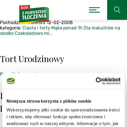
Pochodzi z:
Arabeska
12-02-2008
kategorie:
Ciasta i torty
Mąka
ponad 1h
Dla maluchów na
słodko
Czekoladowo mi...
Tort Urodzinowy
Powrót do przepisu
Listy, na których znajduje się
Niniejsza strona korzysta z plików cookie
przepis (49)
Wykorzystujemy pliki cookie do spersonalizowania treści
i reklam, aby oferować funkcje społecznościowe i
analizować ruch w naszej witrynie. Informacje o tym, jak