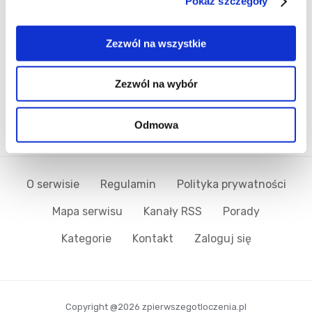
...
7
8
9
Pokaż szczegóły
Zezwól na wszystkie
Poznaj markę Kujawski
Zezwól na wybór
Jak powstaje olej Kujawski z polskiego rzepaku?
Jak powstają oleje tłoczone na zimno Kujawski?
Odmowa
O serwisie
Regulamin
Polityka prywatności
Mapa serwisu
Kanały RSS
Porady
Kategorie
Kontakt
Zaloguj się
Copyright @2026 zpierwszegotloczenia.pl