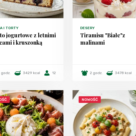
A I TORTY
DESERY
to jogurtowe z letnimi
Tiramisu "Białe"z
cami i kruszonką
malinami
1 godz.
3429 kcal
12
2 godz.
3478 kcal
OŚĆ
NOWOŚĆ