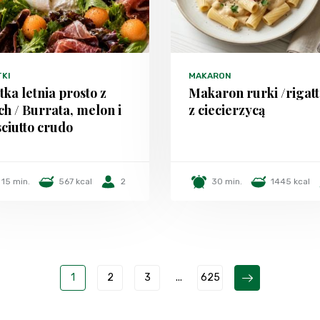
TKI
MAKARON
tka letnia prosto z
Makaron rurki /rigatt
h / Burrata, melon i
z ciecierzycą
ciutto crudo
15 min.
567 kcal
2
30 min.
1445 kcal
1
2
3
...
625