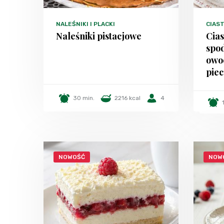
NALEŚNIKI I PLACKI
CIAST
Naleśniki pistacjowe
Cia
spo
owo
piec
30 min.
2216 kcal
4
NOWOŚĆ
NOW