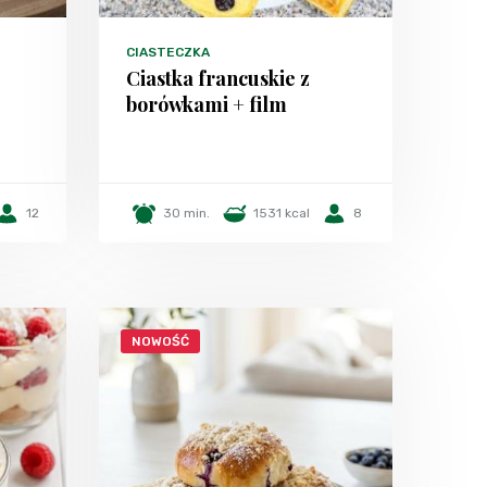
CIASTECZKA
Ciastka francuskie z
borówkami + film
12
30 min.
1531 kcal
8
NOWOŚĆ