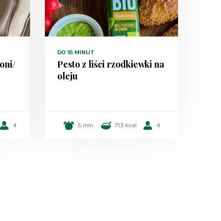
DO 15 MINUT
oni/
Pesto z liści rzodkiewki na
oleju
4
5 min.
713 kcal
4