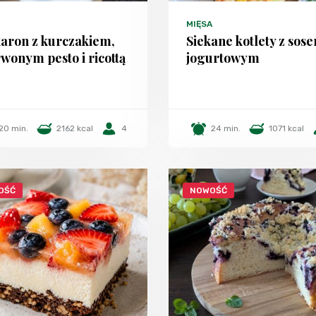
MIĘSA
aron z kurczakiem,
Siekane kotlety z sos
wonym pesto i ricottą
jogurtowym
20 min.
2162 kcal
4
24 min.
1071 kcal
OŚĆ
NOWOŚĆ