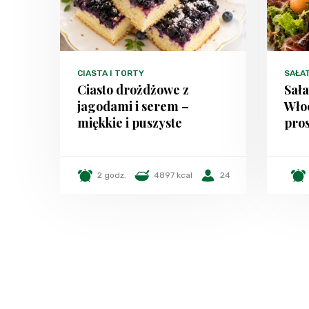
CIASTA I TORTY
SAŁA
Ciasto drożdżowe z
Sała
jagodami i serem –
Włoc
miękkie i puszyste
pros
2 godz.
4897 kcal
24