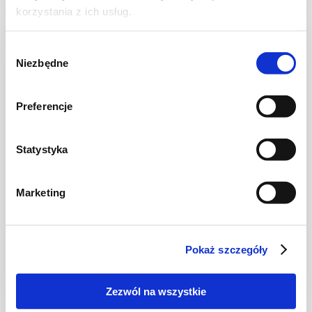
korzystania z ich usług.
Wybór
Niezbędne
zgody
Preferencje
Statystyka
Marketing
CIASTA I TORTY
Ciasto bananowo-czekoladowe
Pokaż szczegóły
Zezwól na wszystkie
1 godz.
3659 kcal
8