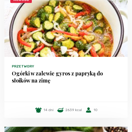
PRZETWORY
Ogórki w zalewie gyros z papryką do
słoików na zimę
14 dni
2639 kcal
10