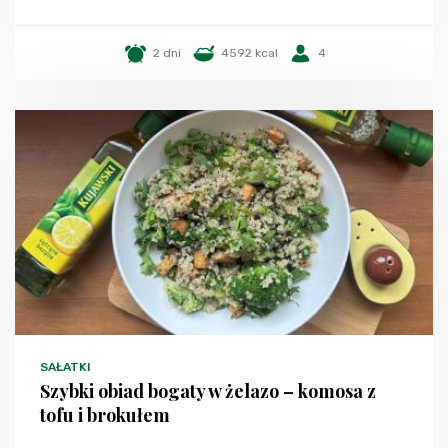
2 dni
4592 kcal
4
SAŁATKI
Szybki obiad bogaty w żelazo – komosa z
tofu i brokułem