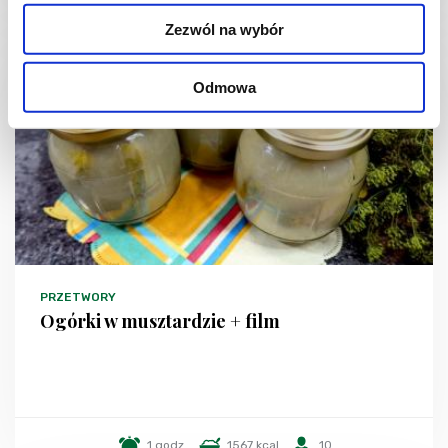
Zezwól na wybór
Odmowa
PRZETWORY
Ogórki w musztardzie + film
1 godz.
1567 kcal
10