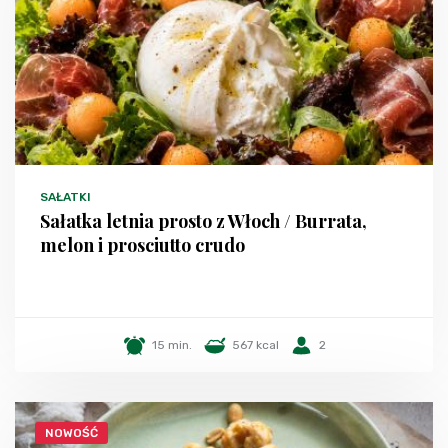
SAŁATKI
Sałatka letnia prosto z Włoch / Burrata,
melon i prosciutto crudo
15 min.
567 kcal
2
NOWOŚĆ