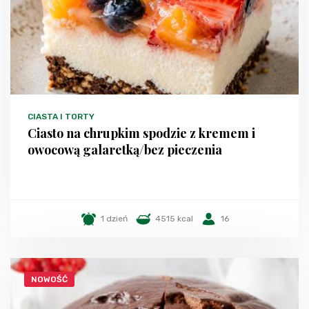
CIASTA I TORTY
Ciasto na chrupkim spodzie z kremem i
owocową galaretką/bez pieczenia
1 dzień
4515 kcal
16
NOWOŚĆ