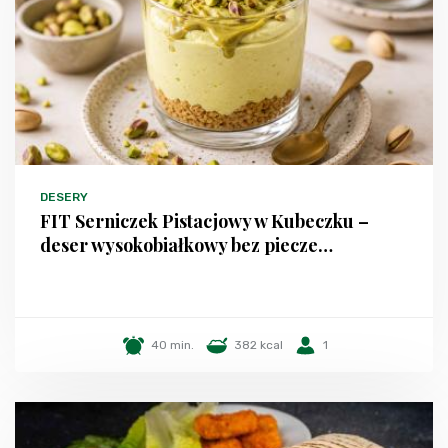
DESERY
FIT Serniczek Pistacjowy w Kubeczku –
deser wysokobiałkowy bez piecze…
40 min.
382 kcal
1