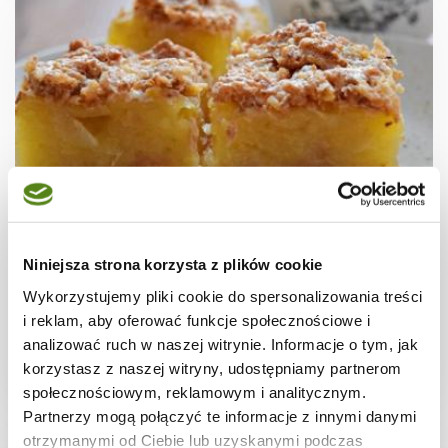
CIASTA I TORTY
Dobre ciasto budyniowe z jabłkami i
Niniejsza strona korzysta z plików cookie
kokosem
Wykorzystujemy pliki cookie do spersonalizowania treści
i reklam, aby oferować funkcje społecznościowe i
analizować ruch w naszej witrynie. Informacje o tym, jak
korzystasz z naszej witryny, udostępniamy partnerom
2 dni
4640 kcal
24
społecznościowym, reklamowym i analitycznym.
Partnerzy mogą połączyć te informacje z innymi danymi
otrzymanymi od Ciebie lub uzyskanymi podczas