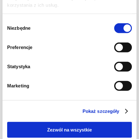
korzystania z ich usług.
Wybór
Niezbędne
zgody
Preferencje
Statystyka
Marketing
CIASTA I TORTY
Torcik miodowy z mascarpone
Pokaż szczegóły
Zezwól na wszystkie
4 godz.
10150 kcal
12