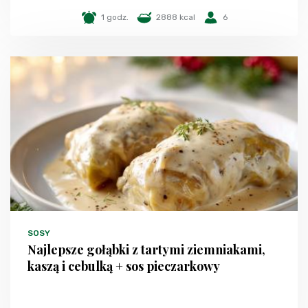
1 godz.
2888 kcal
6
SOSY
Najlepsze gołąbki z tartymi ziemniakami,
kaszą i cebulką + sos pieczarkowy