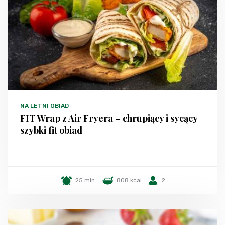
NA LETNI OBIAD
FIT Wrap z Air Fryera – chrupiący i sycący
szybki fit obiad
25 min.
808 kcal
2