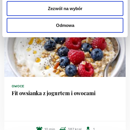
Zezwól na wybór
Odmowa
OWOCE
Fit owsianka z jogurtem i owocami
10 min.
387 kcal
1