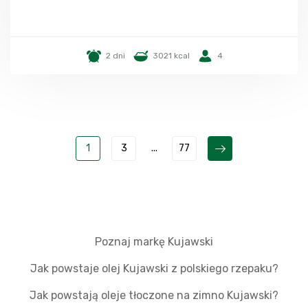
2 dni
3021 kcal
4
1
3
...
77
Poznaj markę Kujawski
Jak powstaje olej Kujawski z polskiego rzepaku?
Jak powstają oleje tłoczone na zimno Kujawski?