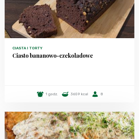
CIASTA I TORTY
Ciasto bananowo-czekoladowe
1 godz.
3659 kcal
8