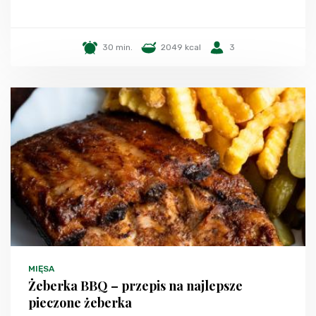
30 min.
2049 kcal
3
MIĘSA
Żeberka BBQ – przepis na najlepsze
pieczone żeberka