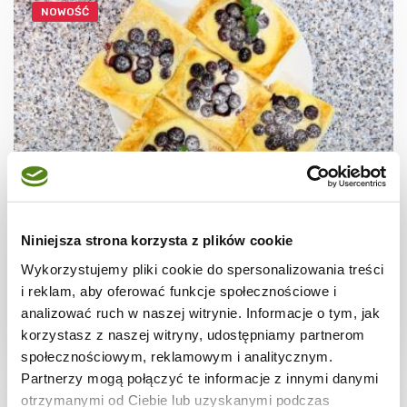
NOWOŚĆ
CIASTECZKA
Ciastka francuskie z borówkami + film
Niniejsza strona korzysta z plików cookie
Wykorzystujemy pliki cookie do spersonalizowania treści
i reklam, aby oferować funkcje społecznościowe i
analizować ruch w naszej witrynie. Informacje o tym, jak
korzystasz z naszej witryny, udostępniamy partnerom
30 min.
1531 kcal
8
społecznościowym, reklamowym i analitycznym.
Partnerzy mogą połączyć te informacje z innymi danymi
otrzymanymi od Ciebie lub uzyskanymi podczas