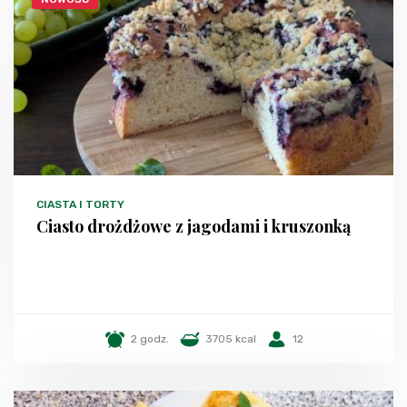
CIASTA I TORTY
Ciasto drożdżowe z jagodami i kruszonką
2 godz.
3705 kcal
12