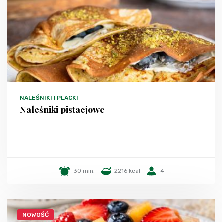
NALEŚNIKI I PLACKI
Naleśniki pistacjowe
30 min.
2216 kcal
4
NOWOŚĆ