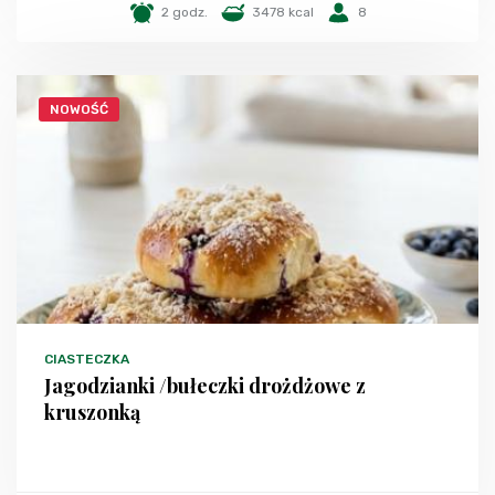
2 godz.
3478 kcal
8
NOWOŚĆ
CIASTECZKA
Jagodzianki /bułeczki drożdżowe z
kruszonką