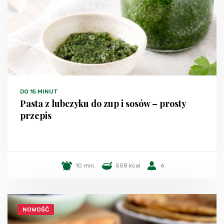
DO 15 MINUT
Pasta z lubczyku do zup i sosów – prosty
przepis
10 min.
558 kcal
6
NOWOŚĆ