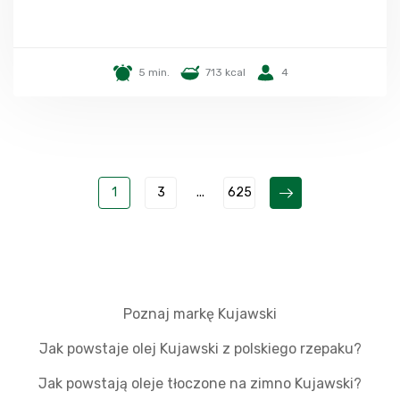
5 min.
713 kcal
4
1
3
...
625
Poznaj markę Kujawski
Jak powstaje olej Kujawski z polskiego rzepaku?
Jak powstają oleje tłoczone na zimno Kujawski?