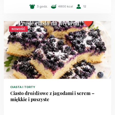
3 godz.
4800 kcal
12
NOWOŚĆ
CIASTA I TORTY
Ciasto drożdżowe z jagodami i serem –
miękkie i puszyste