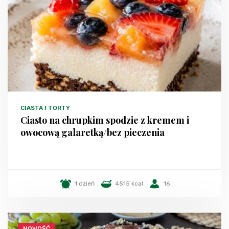
CIASTA I TORTY
Ciasto na chrupkim spodzie z kremem i
owocową galaretką/bez pieczenia
1 dzień
4515 kcal
16
NOWOŚĆ