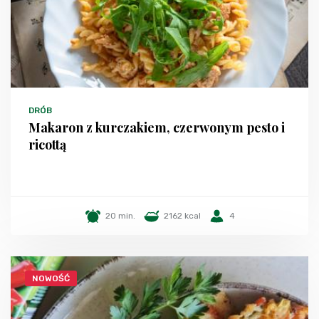
DRÓB
Makaron z kurczakiem, czerwonym pesto i
ricottą
20 min.
2162 kcal
4
NOWOŚĆ