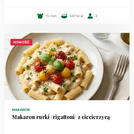
15 min.
567 kcal
2
NOWOŚĆ
MAKARON
Makaron rurki /rigattoni/ z ciecierzycą