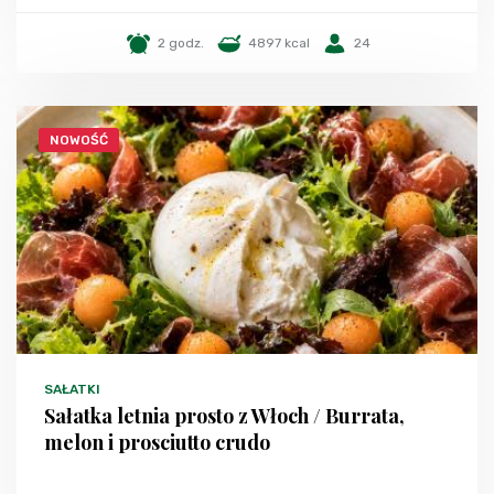
2 godz.
4897 kcal
24
NOWOŚĆ
SAŁATKI
Sałatka letnia prosto z Włoch / Burrata,
melon i prosciutto crudo