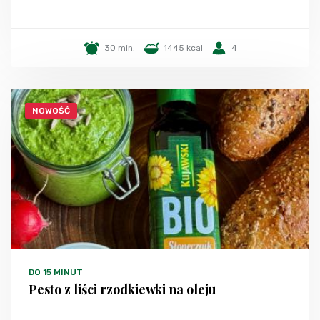
30 min.
1445 kcal
4
NOWOŚĆ
DO 15 MINUT
Pesto z liści rzodkiewki na oleju