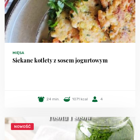
MIĘSA
Siekane kotlety z sosem jogurtowym
24 min.
1071 kcal
4
NOWOŚĆ