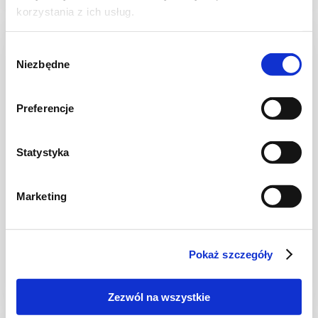
korzystania z ich usług.
NOWOŚĆ
Wybór
Niezbędne
zgody
Preferencje
Statystyka
Marketing
CIASTA I TORTY
Ciasto warstwowe z kremem i malinową
frużeliną
Pokaż szczegóły
Zezwól na wszystkie
1 dzień
4954 kcal
20