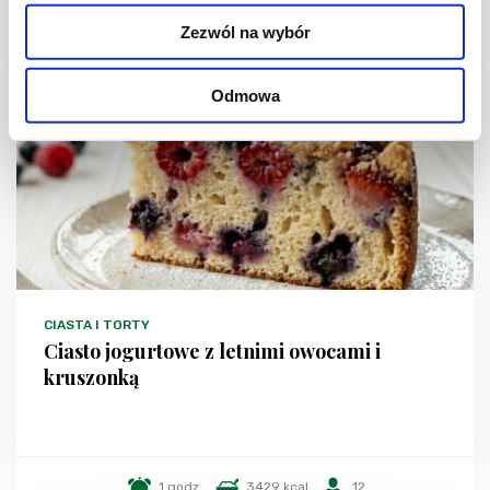
Zezwól na wybór
NOWOŚĆ
Odmowa
CIASTA I TORTY
Ciasto jogurtowe z letnimi owocami i
kruszonką
1 godz.
3429 kcal
12