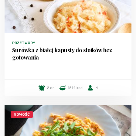
PRZETWORY
Surówka z białej kapusty do słoików bez
gotowania
2 dni
1514 kcal
4
NOWOŚĆ