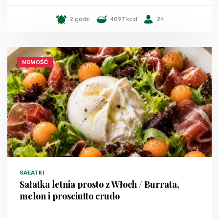
2 godz.
4897 kcal
24
NOWOŚĆ
SAŁATKI
Sałatka letnia prosto z Włoch / Burrata,
melon i prosciutto crudo