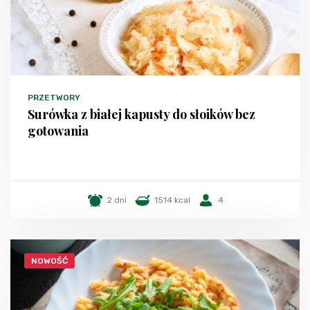
PRZETWORY
Surówka z białej kapusty do słoików bez
gotowania
2 dni
1514 kcal
4
NOWOŚĆ