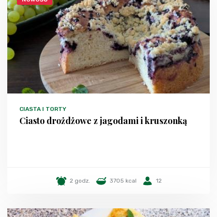
CIASTA I TORTY
Ciasto drożdżowe z jagodami i kruszonką
2 godz.
3705 kcal
12