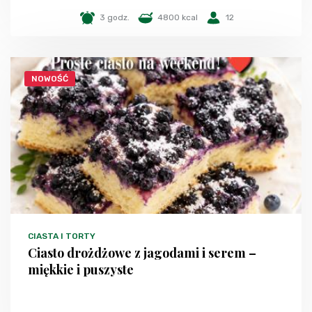
3 godz.
4800 kcal
12
NOWOŚĆ
CIASTA I TORTY
Ciasto drożdżowe z jagodami i serem –
miękkie i puszyste