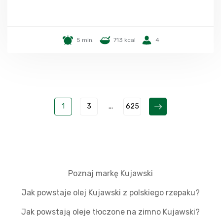
5 min.
713 kcal
4
1
3
...
625
Poznaj markę Kujawski
Jak powstaje olej Kujawski z polskiego rzepaku?
Jak powstają oleje tłoczone na zimno Kujawski?