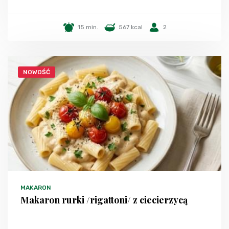
15 min.
567 kcal
2
NOWOŚĆ
MAKARON
Makaron rurki /rigattoni/ z ciecierzycą