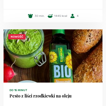
30 min.
1445 kcal
4
NOWOŚĆ
DO 15 MINUT
Pesto z liści rzodkiewki na oleju