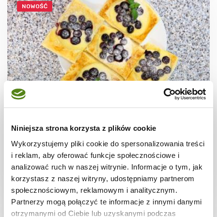
NOWOŚĆ
CIASTECZKA
Ciastka francuskie z borówkami + film
Niniejsza strona korzysta z plików cookie
Wykorzystujemy pliki cookie do spersonalizowania treści
i reklam, aby oferować funkcje społecznościowe i
analizować ruch w naszej witrynie. Informacje o tym, jak
korzystasz z naszej witryny, udostępniamy partnerom
30 min.
1531 kcal
8
społecznościowym, reklamowym i analitycznym.
Partnerzy mogą połączyć te informacje z innymi danymi
otrzymanymi od Ciebie lub uzyskanymi podczas