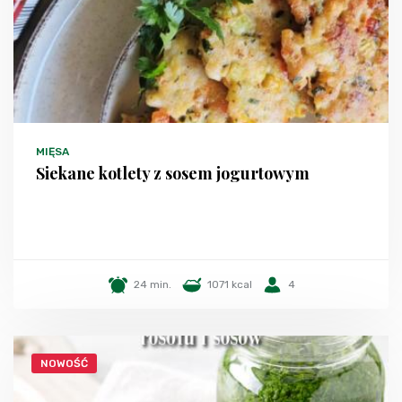
MIĘSA
Siekane kotlety z sosem jogurtowym
24 min.
1071 kcal
4
NOWOŚĆ