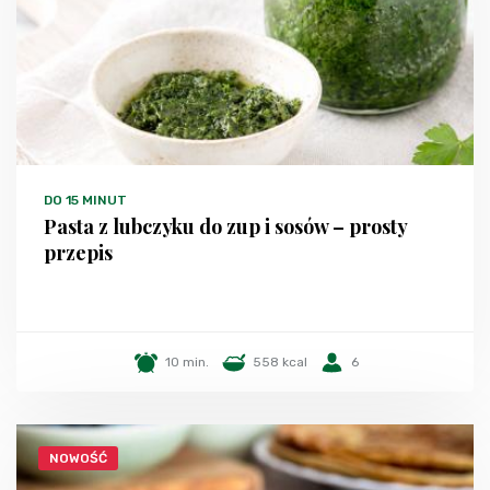
DO 15 MINUT
Pasta z lubczyku do zup i sosów – prosty
przepis
10 min.
558 kcal
6
NOWOŚĆ