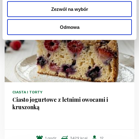
Zezwól na wybór
NOWOŚĆ
Odmowa
CIASTA I TORTY
Ciasto jogurtowe z letnimi owocami i
kruszonką
1 godz.
3429 kcal
12