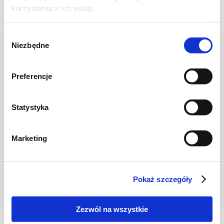
korzystania z ich usług.
NOWOŚĆ
Wybór
Niezbędne
zgody
Preferencje
Statystyka
Marketing
CIASTA I TORTY
Ciasto warstwowe z kremem i malinową
frużeliną
Pokaż szczegóły
Zezwól na wszystkie
1 dzień
4954 kcal
20