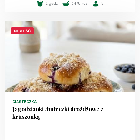
2 godz.
3478 kcal
8
NOWOŚĆ
CIASTECZKA
Jagodzianki /bułeczki drożdżowe z
kruszonką