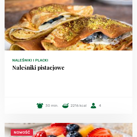
NALEŚNIKI I PLACKI
Naleśniki pistacjowe
30 min.
2216 kcal
4
NOWOŚĆ