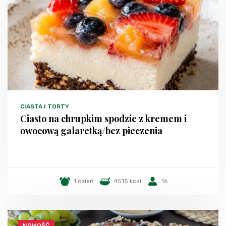
CIASTA I TORTY
Ciasto na chrupkim spodzie z kremem i
owocową galaretką/bez pieczenia
1 dzień
4515 kcal
16
NOWOŚĆ