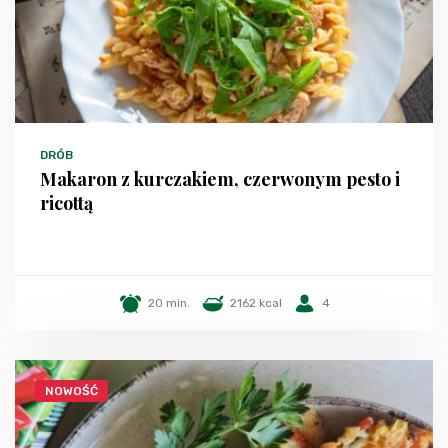
DRÓB
Makaron z kurczakiem, czerwonym pesto i
ricottą
20 min.
2162 kcal
4
NOWOŚĆ