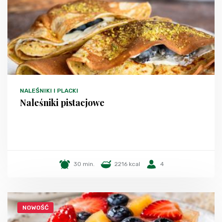
NALEŚNIKI I PLACKI
Naleśniki pistacjowe
30 min.
2216 kcal
4
NOWOŚĆ