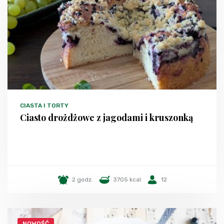
CIASTA I TORTY
Ciasto drożdżowe z jagodami i kruszonką
2 godz.
3705 kcal
12
NOWOŚĆ