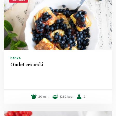
JAJKA
Omlet cesarski
20 min.
1282 kcal
2