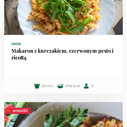
DRÓB
Makaron z kurczakiem, czerwonym pesto i
ricottą
20 min.
2162 kcal
4
NOWOŚĆ