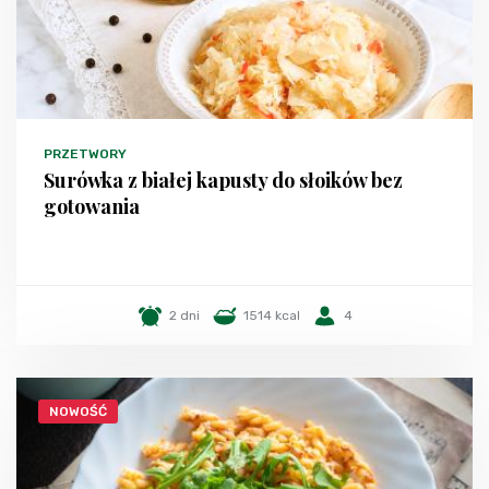
PRZETWORY
Surówka z białej kapusty do słoików bez
gotowania
2 dni
1514 kcal
4
NOWOŚĆ