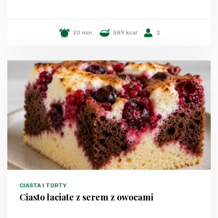
20 min.
589 kcal
2
CIASTA I TORTY
Ciasto łaciate z serem z owocami