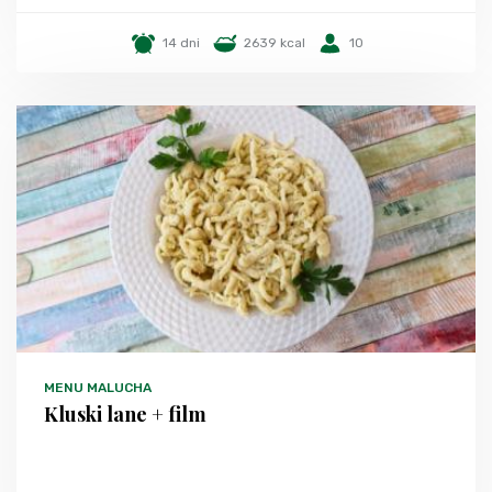
14 dni
2639 kcal
10
MENU MALUCHA
Kluski lane + film