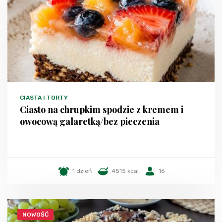
CIASTA I TORTY
Ciasto na chrupkim spodzie z kremem i
owocową galaretką/bez pieczenia
1 dzień
4515 kcal
16
NOWOŚĆ