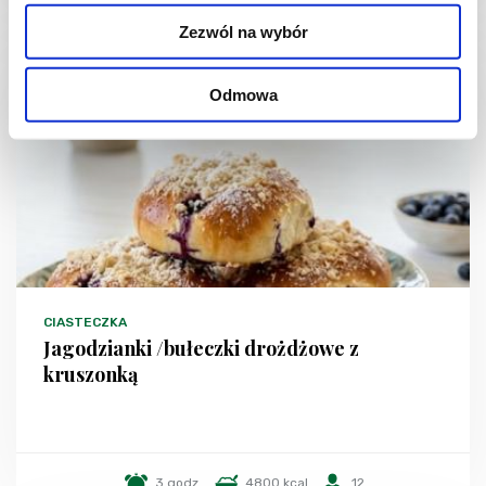
Zezwól na wybór
NOWOŚĆ
Odmowa
CIASTECZKA
Jagodzianki /bułeczki drożdżowe z
kruszonką
3 godz.
4800 kcal
12