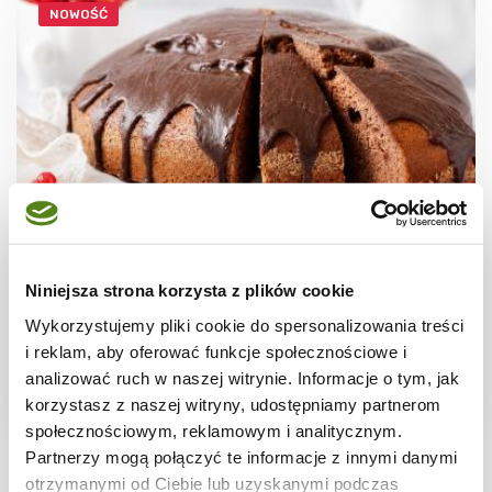
NOWOŚĆ
CIASTA I TORTY
Murzynek bez jajek – najprostsze ciasto
Niniejsza strona korzysta z plików cookie
czekoladowe
Wykorzystujemy pliki cookie do spersonalizowania treści
i reklam, aby oferować funkcje społecznościowe i
analizować ruch w naszej witrynie. Informacje o tym, jak
korzystasz z naszej witryny, udostępniamy partnerom
1 godz.
5117 kcal
12
społecznościowym, reklamowym i analitycznym.
Partnerzy mogą połączyć te informacje z innymi danymi
otrzymanymi od Ciebie lub uzyskanymi podczas