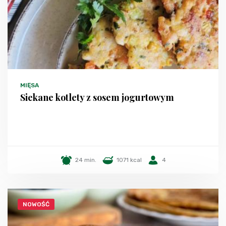
MIĘSA
Siekane kotlety z sosem jogurtowym
24 min.
1071 kcal
4
NOWOŚĆ