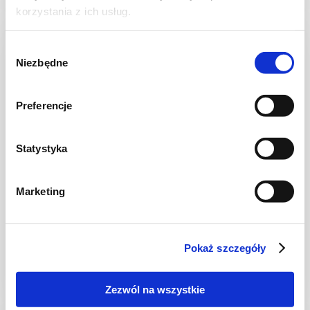
korzystania z ich usług.
NOWOŚĆ
Wybór
Niezbędne
zgody
Preferencje
Statystyka
Marketing
DESERY
Tiramisu "Białe"z malinami
Pokaż szczegóły
Zezwól na wszystkie
2 godz.
3478 kcal
8