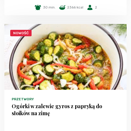
30 min.
2366 kcal
2
NOWOŚĆ
PRZETWORY
Ogórki w zalewie gyros z papryką do
słoików na zimę