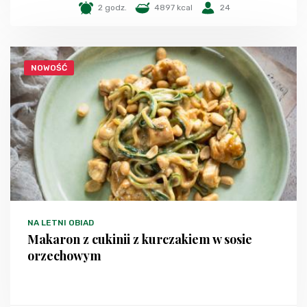
2 godz.
4897 kcal
24
NOWOŚĆ
NA LETNI OBIAD
Makaron z cukinii z kurczakiem w sosie
orzechowym