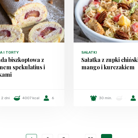
A I TORTY
SAŁATKI
da biszkoptowa z
Sałatka z zupki chiński
mem spekulatius i
mango i kurczakiem
wkami
2 dni
4007 kcal
6
30 min.
-