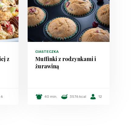
CIASTECZKA
ej z
Muffinki z rodzynkami i
żurawiną
6
40 min.
3576 kcal
12