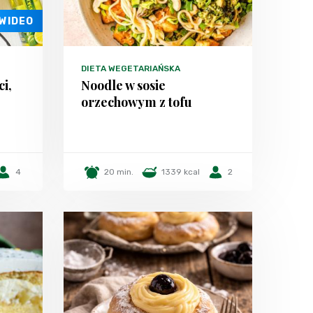
WIDEO
DIETA WEGETARIAŃSKA
ci,
Noodle w sosie
orzechowym z tofu
4
20 min.
1339 kcal
2