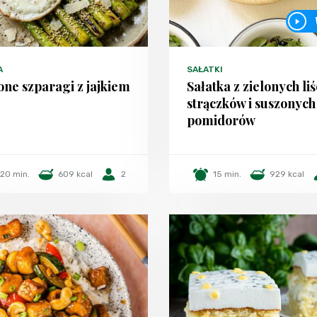
A
SAŁATKI
one szparagi z jajkiem
Sałatka z zielonych liś
strączków i suszonych
pomidorów
20 min.
609 kcal
2
15 min.
929 kcal