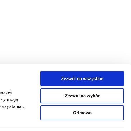
Zezwól na wszystkie
egorie
naszej
Zezwól na wybór
takt
erzy mogą
orzystania z
oguj się
Odmowa