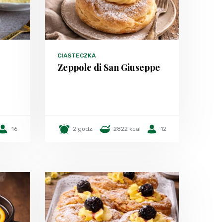
CIASTECZKA
Zeppole di San Giuseppe
16
2 godz.
2822 kcal
12