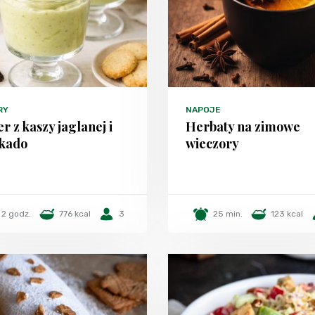
RY
NAPOJE
r z kaszy jaglanej i
Herbaty na zimowe
kado
wieczory
2 godz.
776 kcal
3
25 min.
123 kcal