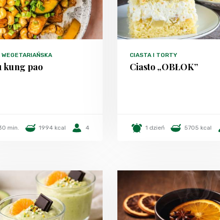
A WEGETARIAŃSKA
CIASTA I TORTY
u kung pao
Ciasto „OBŁOK”
30 min.
1994 kcal
4
1 dzień
5705 kcal