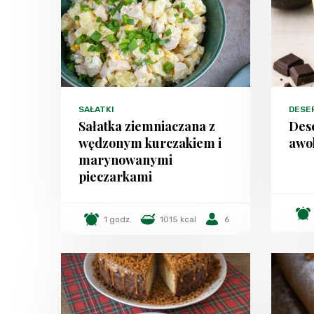
SAŁATKI
DESE
Sałatka ziemniaczana z
Dese
wędzonym kurczakiem i
awo
marynowanymi
pieczarkami
1 godz.
1015 kcal
6