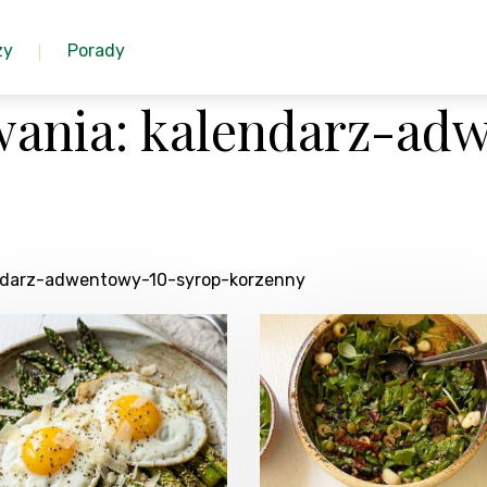
zy
Porady
wania: kalendarz-ad
lendarz-adwentowy-10-syrop-korzenny