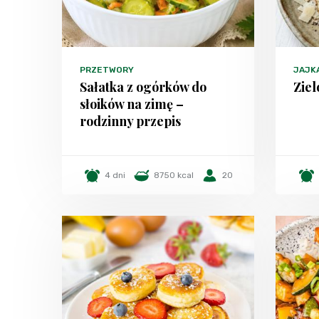
PRZETWORY
JAJK
Sałatka z ogórków do
Ziel
słoików na zimę –
rodzinny przepis
4 dni
8750 kcal
20