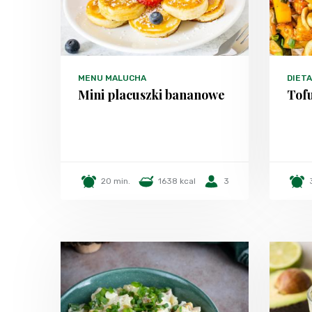
MENU MALUCHA
DIET
Mini placuszki bananowe
Tof
20 min.
1638 kcal
3