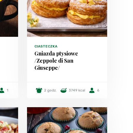
CIASTECZKA
Gniazda ptysiowe
/Zeppole di San
Giuseppe/
1
2 godz.
3749 kcal
6