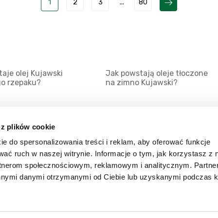
1
2
3
...
80
aje olej Kujawski
Jak powstają oleje tłoczone
go rzepaku?
na zimno Kujawski?
 z plików cookie
ie do spersonalizowania treści i reklam, aby oferować funkcje
Mapa serwisu
Kat
wać ruch w naszej witrynie. Informacje o tym, jak korzystasz z 
Kanały RSS
Kon
rtnerom społecznościowym, reklamowym i analitycznym. Partn
innymi danymi otrzymanymi od Ciebie lub uzyskanymi podczas k
Porady
Zal