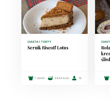
CIASTA I TORTY
CIAST
Sernik Biscoff Lotus
Rola
kre
śli
1 dzień
5443 kcal
12