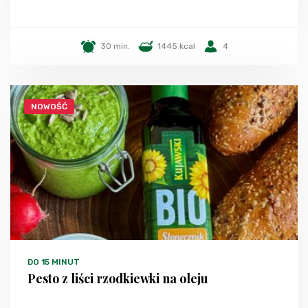
30 min.
1445 kcal
4
NOWOŚĆ
DO 15 MINUT
Pesto z liści rzodkiewki na oleju