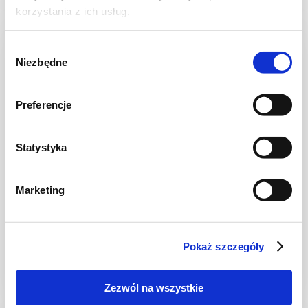
korzystania z ich usług.
NOWOŚĆ
Wybór
Niezbędne
zgody
Preferencje
Statystyka
Marketing
CIASTA I TORTY
Ciasto warstwowe z kremem i malinową
frużeliną
Pokaż szczegóły
Zezwól na wszystkie
1 dzień
4954 kcal
20