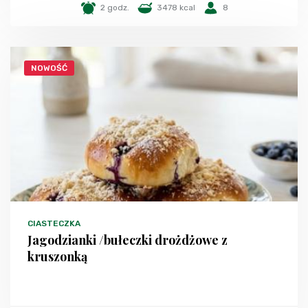
2 godz.
3478 kcal
8
NOWOŚĆ
CIASTECZKA
Jagodzianki /bułeczki drożdżowe z
kruszonką