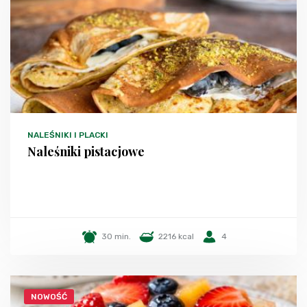
NALEŚNIKI I PLACKI
Naleśniki pistacjowe
30 min.
2216 kcal
4
NOWOŚĆ