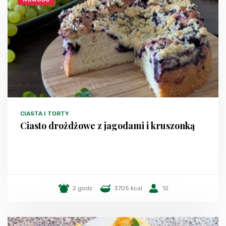
CIASTA I TORTY
Ciasto drożdżowe z jagodami i kruszonką
2 godz.
3705 kcal
12