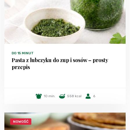
DO 15 MINUT
Pasta z lubczyku do zup i sosów – prosty
przepis
10 min.
558 kcal
6
NOWOŚĆ