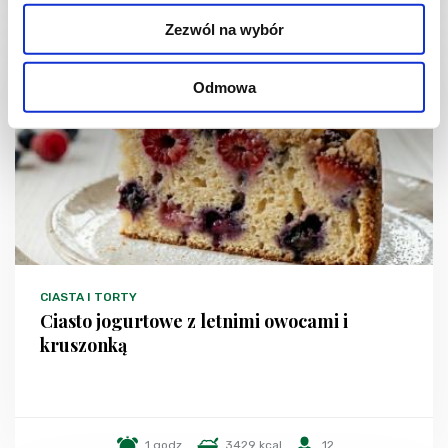
Zezwól na wybór
NOWOŚĆ
Odmowa
CIASTA I TORTY
Ciasto jogurtowe z letnimi owocami i
kruszonką
1 godz.
3429 kcal
12