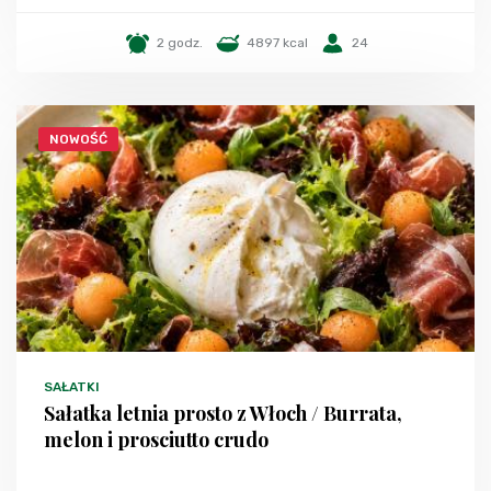
2 godz.
4897 kcal
24
NOWOŚĆ
SAŁATKI
Sałatka letnia prosto z Włoch / Burrata,
melon i prosciutto crudo