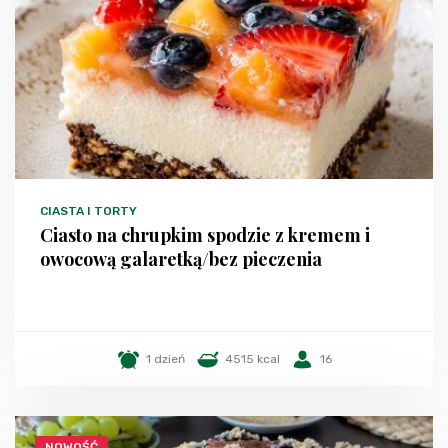
CIASTA I TORTY
Ciasto na chrupkim spodzie z kremem i
owocową galaretką/bez pieczenia
1 dzień
4515 kcal
16
NOWOŚĆ