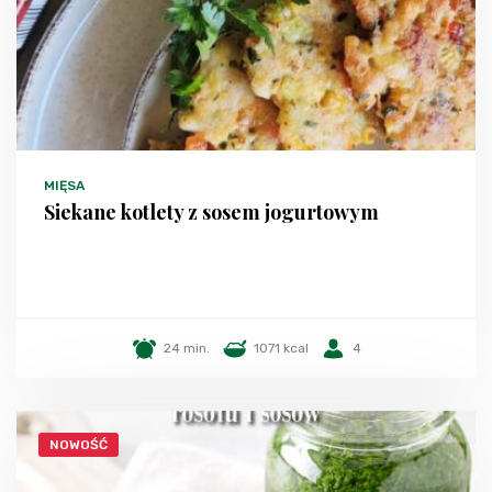
MIĘSA
Siekane kotlety z sosem jogurtowym
24 min.
1071 kcal
4
NOWOŚĆ