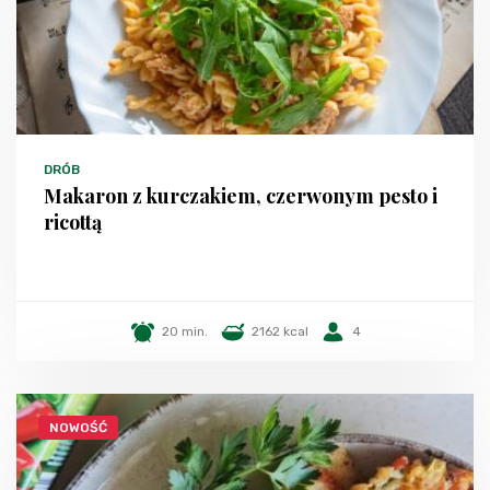
DRÓB
Makaron z kurczakiem, czerwonym pesto i
ricottą
20 min.
2162 kcal
4
NOWOŚĆ