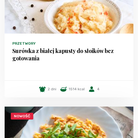
PRZETWORY
Surówka z białej kapusty do słoików bez
gotowania
2 dni
1514 kcal
4
NOWOŚĆ