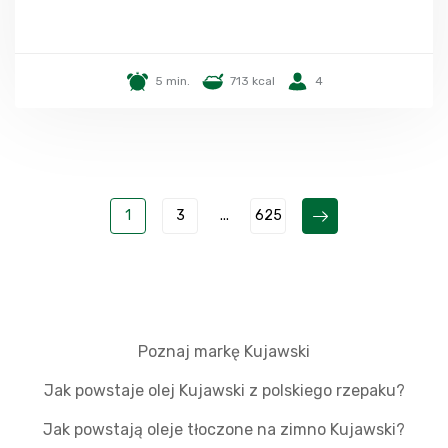
5 min.
713 kcal
4
1
3
...
625
Poznaj markę Kujawski
Jak powstaje olej Kujawski z polskiego rzepaku?
Jak powstają oleje tłoczone na zimno Kujawski?