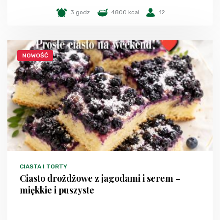
3 godz.
4800 kcal
12
NOWOŚĆ
CIASTA I TORTY
Ciasto drożdżowe z jagodami i serem –
miękkie i puszyste