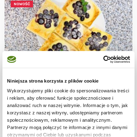
NOWOŚĆ
CIASTECZKA
Ciastka francuskie z borówkami + film
Niniejsza strona korzysta z plików cookie
Wykorzystujemy pliki cookie do spersonalizowania treści
i reklam, aby oferować funkcje społecznościowe i
analizować ruch w naszej witrynie. Informacje o tym, jak
korzystasz z naszej witryny, udostępniamy partnerom
30 min.
1531 kcal
8
społecznościowym, reklamowym i analitycznym.
Partnerzy mogą połączyć te informacje z innymi danymi
otrzymanymi od Ciebie lub uzyskanymi podczas