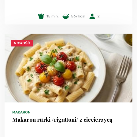
15 min.
567 kcal
2
NOWOŚĆ
MAKARON
Makaron rurki /rigattoni/ z ciecierzycą