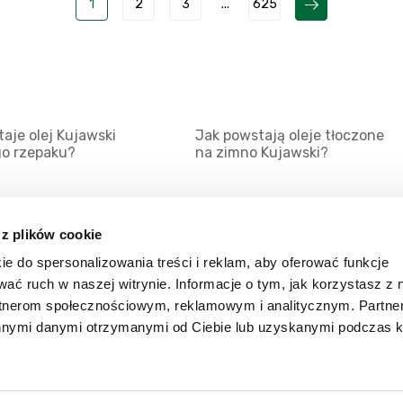
1
2
3
...
625
aje olej Kujawski
Jak powstają oleje tłoczone
go rzepaku?
na zimno Kujawski?
 z plików cookie
ie do spersonalizowania treści i reklam, aby oferować funkcje
Mapa serwisu
Kat
wać ruch w naszej witrynie. Informacje o tym, jak korzystasz z 
Kanały RSS
Kon
rtnerom społecznościowym, reklamowym i analitycznym. Partn
innymi danymi otrzymanymi od Ciebie lub uzyskanymi podczas k
Porady
Zal