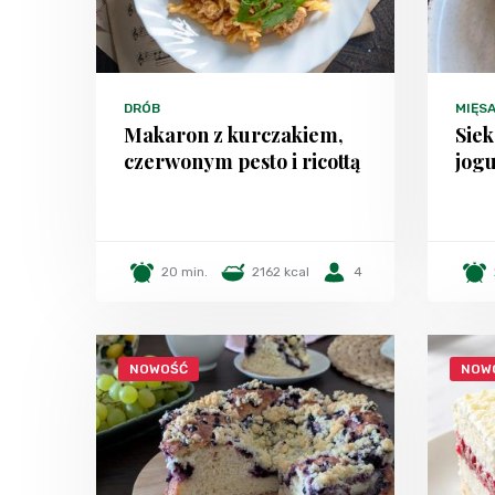
DRÓB
MIĘS
Makaron z kurczakiem,
Siek
czerwonym pesto i ricottą
jog
20 min.
2162 kcal
4
NOWOŚĆ
NOW