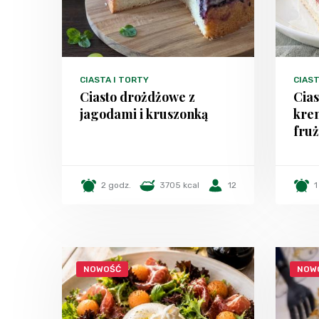
CIASTA I TORTY
CIAST
Ciasto drożdżowe z
Cia
jagodami i kruszonką
kre
fruż
2 godz.
3705 kcal
12
1
NOWOŚĆ
NOW