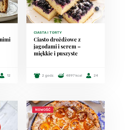
CIASTA I TORTY
tnimi
Ciasto drożdżowe z
jagodami i serem –
miękkie i puszyste
12
2 godz.
4897 kcal
24
NOWOŚĆ