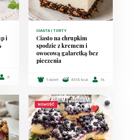
CIASTA I TORTY
p i
Ciasto na chrupkim
s
spodzie z kremem i
owocową galaretką/bez
pieczenia
6
1 dzień
4515 kcal
16
NOWOŚĆ