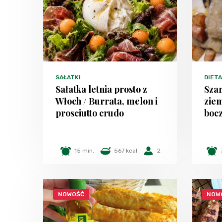
SAŁATKI
DIET
Sałatka letnia prosto z
Szar
Włoch / Burrata, melon i
zie
prosciutto crudo
bocz
15 min.
567 kcal
2
NOWOŚĆ
NOW