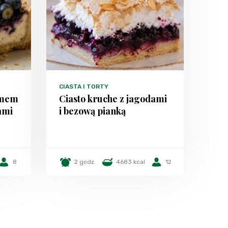
CIASTA I TORTY
emem
Ciasto kruche z jagodami
ami
i bezową pianką
8
2 godz.
4683 kcal
12