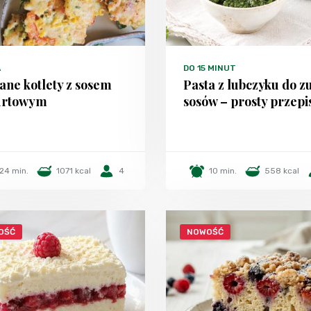
A
DO 15 MINUT
ane kotlety z sosem
Pasta z lubczyku do zu
urtowym
sosów – prosty przepi
24 min.
1071 kcal
4
10 min.
558 kcal
OŚĆ
NOWOŚĆ