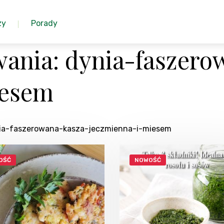
zy
Porady
ania: dynia-faszero
iesem
ynia-faszerowana-kasza-jeczmienna-i-miesem
OŚĆ
NOWOŚĆ