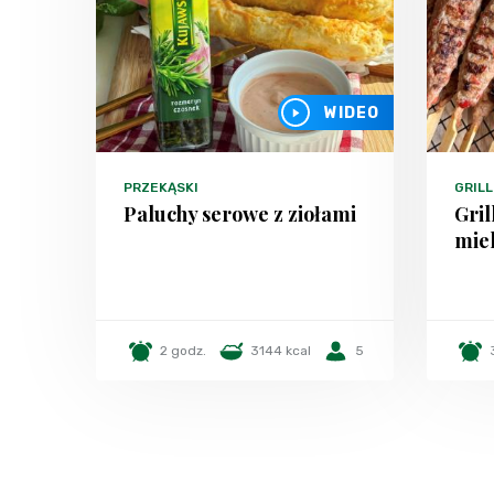
WIDEO
PRZEKĄSKI
GRILL
Paluchy serowe z ziołami
Gril
mie
2 godz.
3144 kcal
5