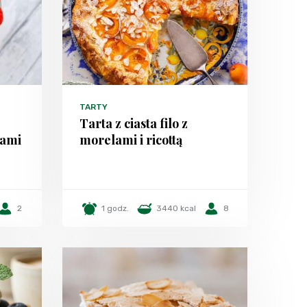
TARTY
Tarta z ciasta filo z
tami
morelami i ricottą
2
1 godz.
3440 kcal
8