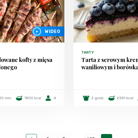
WIDEO
TARTY
lowane kofty z mięsa
Tarta z serowym kr
lonego
waniliowym i borówk
30 min.
1805 kcal
4
2 godz.
2381 kcal