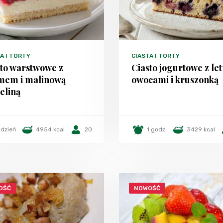
A I TORTY
CIASTA I TORTY
sto warstwowe z
Ciasto jogurtowe z le
mem i malinową
owocami i kruszonką
eliną
 dzień
4954 kcal
20
1 godz.
3429 kcal
OŚĆ
NOWOŚĆ