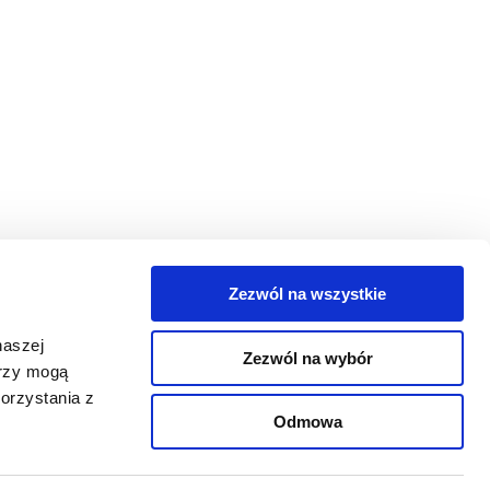
Zezwól na wszystkie
egorie
naszej
Zezwól na wybór
takt
erzy mogą
orzystania z
oguj się
Odmowa