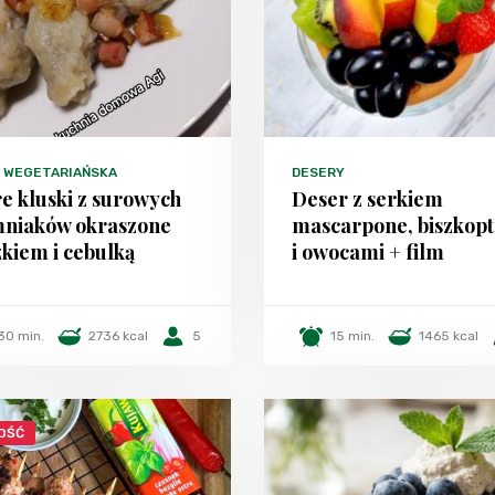
A WEGETARIAŃSKA
DESERY
e kluski z surowych
Deser z serkiem
mniaków okraszone
mascarpone, biszkop
kiem i cebulką
i owocami + film
30 min.
2736 kcal
5
15 min.
1465 kcal
OŚĆ