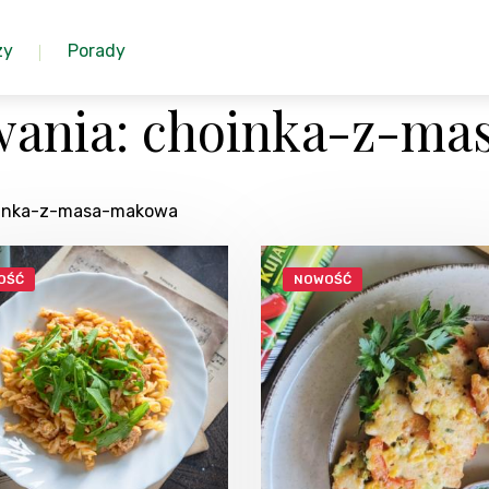
zy
Porady
wania: choinka-z-m
hoinka-z-masa-makowa
OŚĆ
NOWOŚĆ