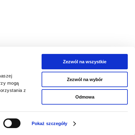
Zezwól na wszystkie
egorie
naszej
Zezwól na wybór
takt
erzy mogą
orzystania z
oguj się
Odmowa
Pokaż szczegóły