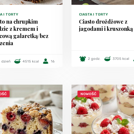
A I TORTY
CIASTA I TORTY
sto na chrupkim
Ciasto drożdżowe z
dzie z kremem i
jagodami i kruszonką
cową galaretką/bez
zenia
2 godz.
3705 kcal
1 dzień
4515 kcal
16
OŚĆ
NOWOŚĆ