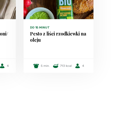
DO 15 MINUT
oni/
Pesto z liści rzodkiewki na
oleju
4
5 min.
713 kcal
4