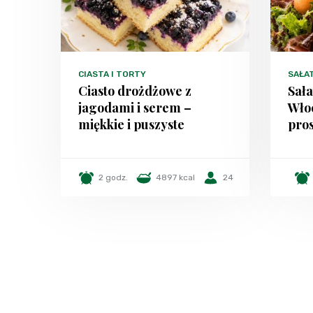
CIASTA I TORTY
SAŁA
Ciasto drożdżowe z
Sała
jagodami i serem –
Włoc
miękkie i puszyste
pros
2 godz.
4897 kcal
24