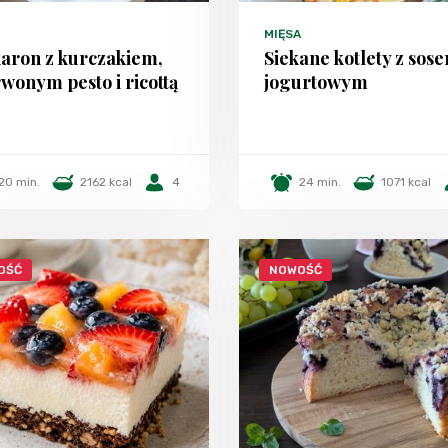
MIĘSA
aron z kurczakiem,
Siekane kotlety z sos
wonym pesto i ricottą
jogurtowym
20 min.
2162 kcal
4
24 min.
1071 kcal
OŚĆ
NOWOŚĆ