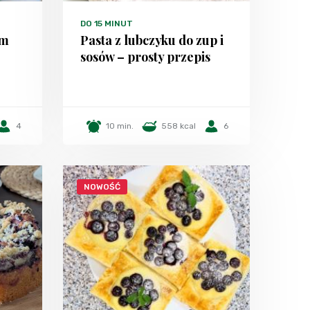
DO 15 MINUT
em
Pasta z lubczyku do zup i
sosów – prosty przepis
4
10 min.
558 kcal
6
NOWOŚĆ