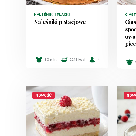
NALEŚNIKI I PLACKI
CIAST
Naleśniki pistacjowe
Cia
spo
owo
piec
30 min.
2216 kcal
4
NOWOŚĆ
NOW