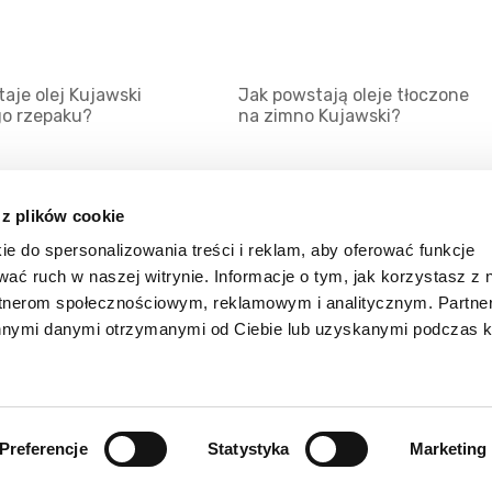
aje olej Kujawski
Jak powstają oleje tłoczone
go rzepaku?
na zimno Kujawski?
 z plików cookie
ie do spersonalizowania treści i reklam, aby oferować funkcje
Mapa serwisu
Kat
wać ruch w naszej witrynie. Informacje o tym, jak korzystasz z 
Kanały RSS
Kon
rtnerom społecznościowym, reklamowym i analitycznym. Partn
innymi danymi otrzymanymi od Ciebie lub uzyskanymi podczas k
Porady
Zal
Preferencje
Statystyka
Marketing