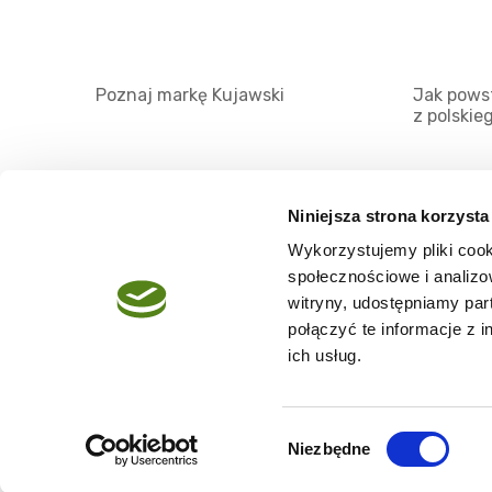
Poznaj markę Kujawski
Jak powst
z polskie
Niniejsza strona korzysta
Wykorzystujemy pliki cook
O serwisie
społecznościowe i analizo
Regulamin
witryny, udostępniamy pa
połączyć te informacje z 
Polityka prywatności
ich usług.
Wybór
Niezbędne
Copyright @2026 zpierwszegotloczenia.pl
zgody