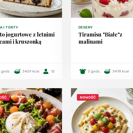
A I TORTY
DESERY
to jogurtowe z letnimi
Tiramisu "Białe"z
cami i kruszonką
malinami
1 godz.
3429 kcal
12
2 godz.
3478 kcal
OŚĆ
NOWOŚĆ