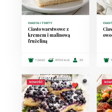
CIASTA I TORTY
CIAST
Ciasto warstwowe z
Cias
kremem i malinową
owo
frużeliną
1 dzień
4954 kcal
20
NOWOŚĆ
NOW