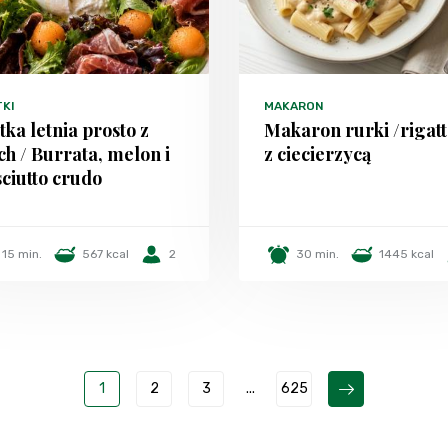
TKI
MAKARON
tka letnia prosto z
Makaron rurki /rigatt
h / Burrata, melon i
z ciecierzycą
ciutto crudo
15 min.
567 kcal
2
30 min.
1445 kcal
1
2
3
...
625