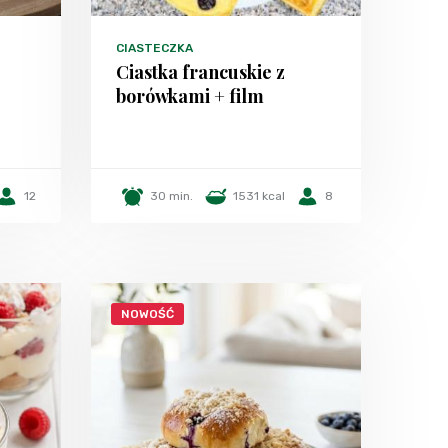
CIASTECZKA
Ciastka francuskie z
borówkami + film
12
30 min.
1531 kcal
8
NOWOŚĆ