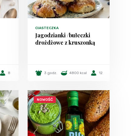
CIASTECZKA
Jagodzianki /bułeczki
drożdżowe z kruszonką
8
3 godz.
4800 kcal
12
NOWOŚĆ