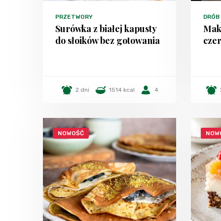
PRZETWORY
DRÓB
Surówka z białej kapusty
Mak
do słoików bez gotowania
czer
2 dni
1514 kcal
4
NOWOŚĆ
NOW