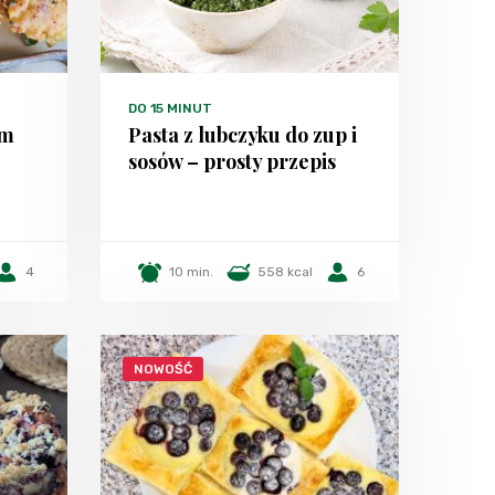
DO 15 MINUT
em
Pasta z lubczyku do zup i
sosów – prosty przepis
4
10 min.
558 kcal
6
NOWOŚĆ