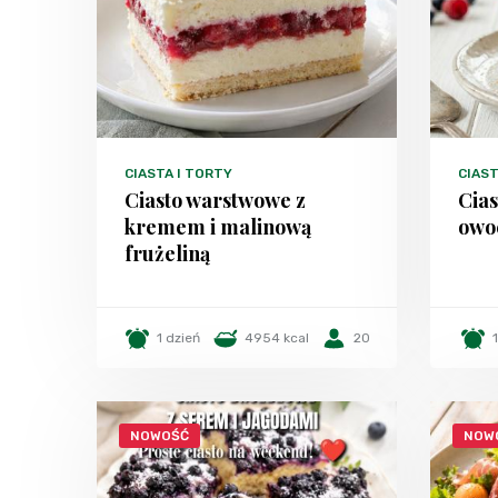
CIASTA I TORTY
CIAST
Ciasto warstwowe z
Cias
kremem i malinową
owo
frużeliną
1 dzień
4954 kcal
20
NOWOŚĆ
NOW