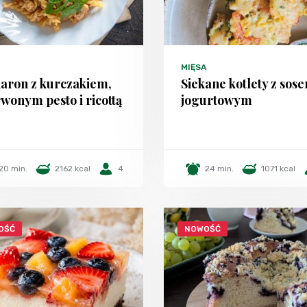
MIĘSA
aron z kurczakiem,
Siekane kotlety z sos
wonym pesto i ricottą
jogurtowym
20 min.
2162 kcal
4
24 min.
1071 kcal
OŚĆ
NOWOŚĆ