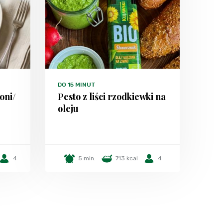
DO 15 MINUT
oni/
Pesto z liści rzodkiewki na
oleju
4
5 min.
713 kcal
4