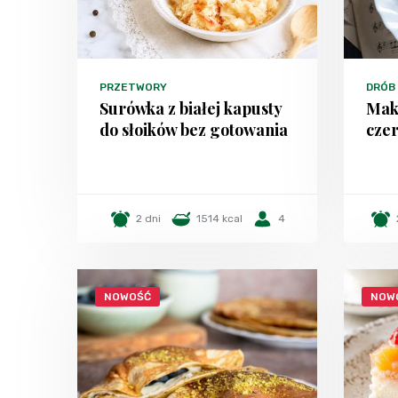
PRZETWORY
DRÓB
Surówka z białej kapusty
Mak
do słoików bez gotowania
czer
2 dni
1514 kcal
4
NOWOŚĆ
NOW