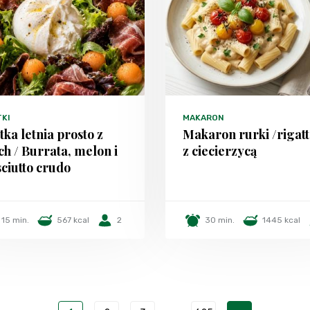
TKI
MAKARON
tka letnia prosto z
Makaron rurki /rigatt
h / Burrata, melon i
z ciecierzycą
ciutto crudo
15 min.
567 kcal
2
30 min.
1445 kcal