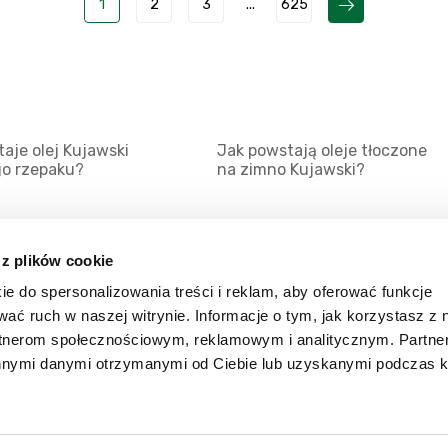
1
2
3
...
625
aje olej Kujawski
Jak powstają oleje tłoczone
go rzepaku?
na zimno Kujawski?
 z plików cookie
ie do spersonalizowania treści i reklam, aby oferować funkcje
Mapa serwisu
Kat
wać ruch w naszej witrynie. Informacje o tym, jak korzystasz z 
Kanały RSS
Kon
rtnerom społecznościowym, reklamowym i analitycznym. Partn
innymi danymi otrzymanymi od Ciebie lub uzyskanymi podczas k
Porady
Zal