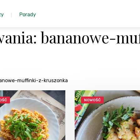
zy
Porady
ania: bananowe-muf
nanowe-muffinki-z-kruszonka
OŚĆ
NOWOŚĆ