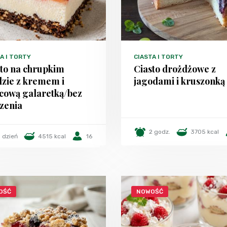
A I TORTY
CIASTA I TORTY
sto na chrupkim
Ciasto drożdżowe z
dzie z kremem i
jagodami i kruszonką
cową galaretką/bez
zenia
2 godz.
3705 kcal
1 dzień
4515 kcal
16
OŚĆ
NOWOŚĆ