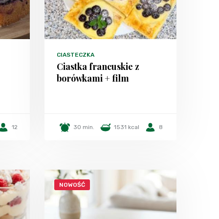
CIASTECZKA
Ciastka francuskie z
borówkami + film
12
30 min.
1531 kcal
8
NOWOŚĆ