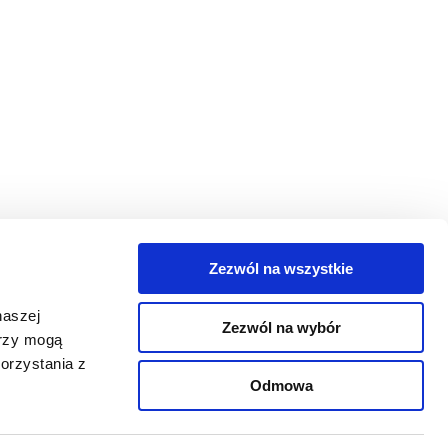
Zezwól na wszystkie
egorie
naszej
Zezwól na wybór
takt
erzy mogą
orzystania z
oguj się
Odmowa