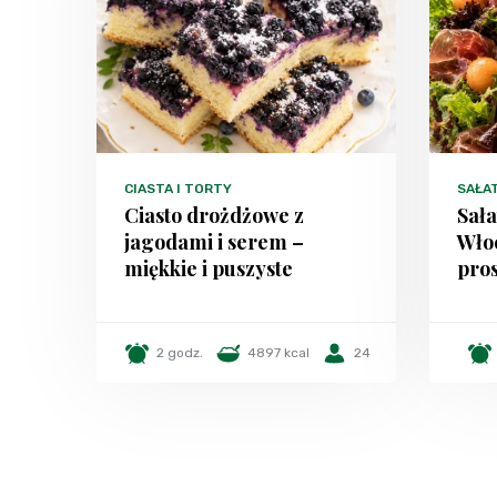
CIASTA I TORTY
SAŁA
Ciasto drożdżowe z
Sała
jagodami i serem –
Włoc
miękkie i puszyste
pros
2 godz.
4897 kcal
24