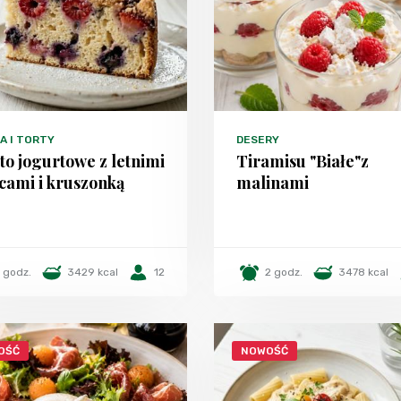
A I TORTY
DESERY
to jogurtowe z letnimi
Tiramisu "Białe"z
cami i kruszonką
malinami
1 godz.
3429 kcal
12
2 godz.
3478 kcal
OŚĆ
NOWOŚĆ