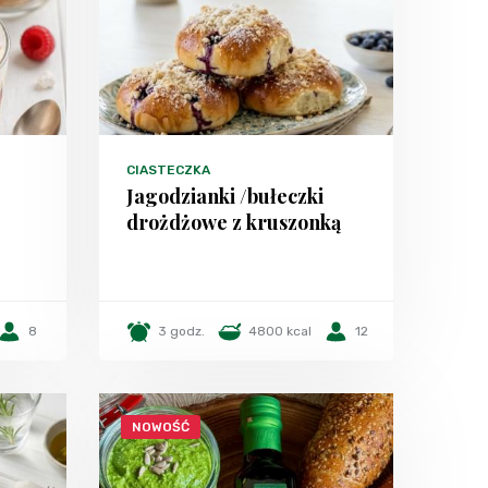
CIASTECZKA
Jagodzianki /bułeczki
drożdżowe z kruszonką
8
3 godz.
4800 kcal
12
NOWOŚĆ