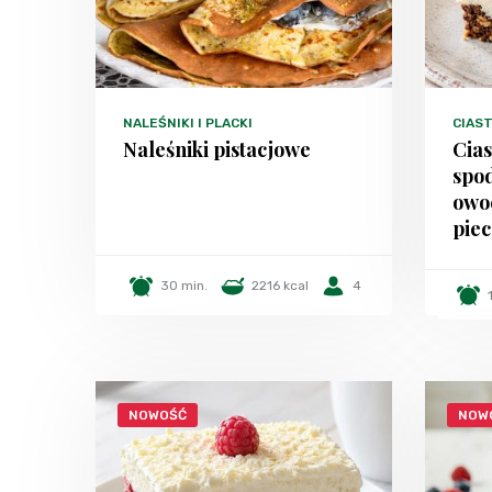
NALEŚNIKI I PLACKI
CIAST
Naleśniki pistacjowe
Cia
spo
owo
piec
30 min.
2216 kcal
4
NOWOŚĆ
NOW