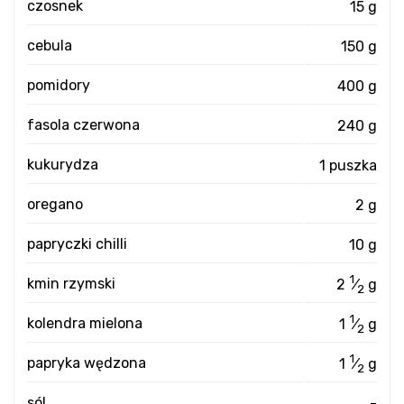
czosnek
15 g
cebula
150 g
pomidory
400 g
fasola czerwona
240 g
kukurydza
1 puszka
oregano
2 g
papryczki chilli
10 g
1
kmin rzymski
2
⁄
g
2
1
kolendra mielona
1
⁄
g
2
1
papryka wędzona
1
⁄
g
2
sól
-