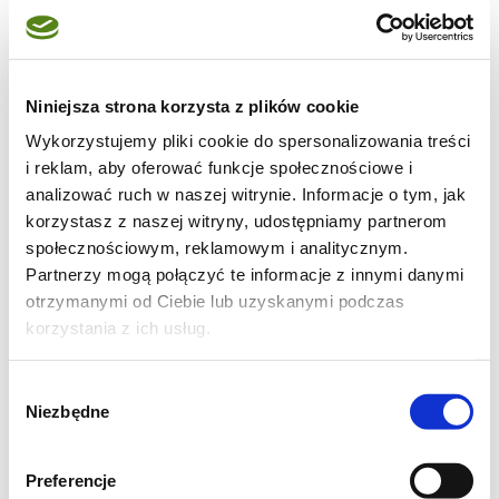
pomidorami i bazylią
2 ząbki czosnku
1 duża cebula
Niniejsza strona korzysta z plików cookie
1 puszka krojonych pomidorów bez skórki
Wykorzystujemy pliki cookie do spersonalizowania treści
1 puszka czerwonej fasoli (250 g po
i reklam, aby oferować funkcje społecznościowe i
osączeniu)
analizować ruch w naszej witrynie. Informacje o tym, jak
korzystasz z naszej witryny, udostępniamy partnerom
1 puszka kukurydzy (250 g po osączeniu)
społecznościowym, reklamowym i analitycznym.
1 łyżeczka suszonego oregano
Partnerzy mogą połączyć te informacje z innymi danymi
½ papryczki chili
otrzymanymi od Ciebie lub uzyskanymi podczas
½ łyżeczki mielonego kminu rzymskiego
korzystania z ich usług.
½ łyżeczki mielonej kolendry
Wybór
½ łyżeczki wędzonej papryki w proszku
Niezbędne
zgody
sól i pieprz do smaku
świeża kolendra do posypania
Preferencje