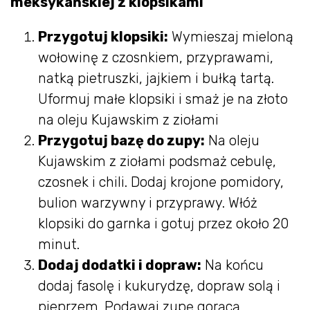
meksykańskiej z klopsikami
Przygotuj klopsiki:
Wymieszaj mieloną
wołowinę z czosnkiem, przyprawami,
natką pietruszki, jajkiem i bułką tartą.
Uformuj małe klopsiki i smaż je na złoto
na oleju Kujawskim z ziołami
Przygotuj bazę do zupy:
Na oleju
Kujawskim z ziołami podsmaż cebulę,
czosnek i chili. Dodaj krojone pomidory,
bulion warzywny i przyprawy. Włóż
klopsiki do garnka i gotuj przez około 20
minut.
Dodaj dodatki i dopraw:
Na końcu
dodaj fasolę i kukurydzę, dopraw solą i
pieprzem. Podawaj zupę gorącą,