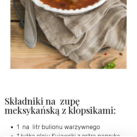
Składniki na zupę
meksykańską z klopsikami:
1 na litr bulionu warzywnego
1 łyżka oleju Kujawski z ostrą papryką,