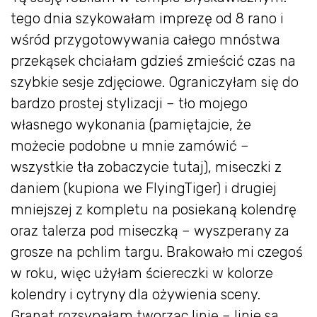
tego dnia szykowałam imprezę od 8 rano i
wśród przygotowywania całego mnóstwa
przekąsek chciałam gdzieś zmieścić czas na
szybkie sesje zdjęciowe. Ograniczyłam się do
bardzo prostej stylizacji – tło mojego
własnego wykonania (pamiętajcie, że
możecie podobne u mnie zamówić –
wszystkie tła zobaczycie tutaj), miseczki z
daniem (kupiona we FlyingTiger) i drugiej
mniejszej z kompletu na posiekaną kolendrę
oraz talerza pod miseczką – wyszperany za
grosze na pchlim targu. Brakowało mi czegoś
w roku, więc użyłam ściereczki w kolorze
kolendry i cytryny dla ożywienia sceny.
Granat rozsypałam tworząc linię – linie sa