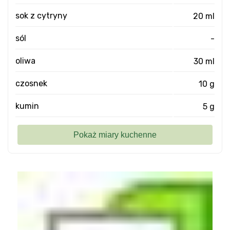
sok z cytryny
20 ml
sól
-
oliwa
30 ml
czosnek
10 g
kumin
5 g