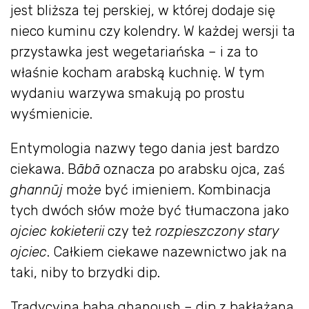
jest bliższa tej perskiej, w której dodaje się
nieco kuminu czy kolendry. W każdej wersji ta
przystawka jest wegetariańska – i za to
właśnie kocham arabską kuchnię. W tym
wydaniu warzywa smakują po prostu
wyśmienicie.
Entymologia nazwy tego dania jest bardzo
ciekawa. B
ābā
oznacza po arabsku ojca, zaś
ghannūj
może być imieniem. Kombinacja
tych dwóch słów może być tłumaczona jako
ojciec kokieterii
czy też
rozpieszczony stary
ojciec
. Całkiem ciekawe nazewnictwo jak na
taki, niby to brzydki dip.
Tradycyjna baba ghanoush – dip z bakłażana