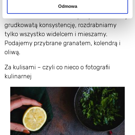
miąższ i blendujemy z pozostałymi
Odmowa
składnikami. Jeżeli chcemy uzyskać bardziej
grudkowatą konsystencję, rozdrabniamy
tylko wszystko widelcem i mieszamy.
Podajemy przybrane granatem, kolendrą i
oliwą.
Za kulisami – czyli co nieco o fotografii
kulinarnej