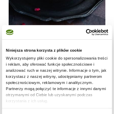
Składniki na pastę:
Niniejsza strona korzysta z plików cookie
Wykorzystujemy pliki cookie do spersonalizowania treści
2 bakłażany
i reklam, aby oferować funkcje społecznościowe i
2 łyżki tahiny (pasty sezamowej)
analizować ruch w naszej witrynie. Informacje o tym, jak
sok z ½ cytryny
korzystasz z naszej witryny, udostępniamy partnerom
społecznościowym, reklamowym i analitycznym.
sól
Partnerzy mogą połączyć te informacje z innymi danymi
2 łyżki oliwy
otrzymanymi od Ciebie lub uzyskanymi podczas
2 ząbki czosnku, przeciśnięte przez
korzystania z ich usług.
praskę