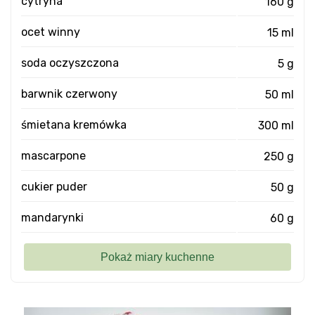
cytryna
160 g
ocet winny
15 ml
soda oczyszczona
5 g
barwnik czerwony
50 ml
śmietana kremówka
300 ml
mascarpone
250 g
cukier puder
50 g
mandarynki
60 g