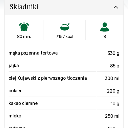
Składniki
80 min.
7157 kcal
8
mąka pszenna tortowa
330 g
jajka
85 g
olej Kujawski z pierwszego tloczenia
300 ml
cukier
220 g
kakao ciemne
10 g
mleko
250 ml