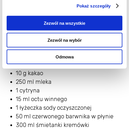
Pokaż szczegóły
Składniki
Zezwól na wszystkie
330 g mąki pszennej tortowej
2 jajko
Zezwól na wybór
300 ml oleju Kujawski z pierwszego
tłoczenia
Odmowa
220 g cukru
10 g kakao
250 ml mleka
1 cytryna
15 ml octu winnego
1 łyżeczka sody oczyszczonej
50 ml czerwonego barwnika w płynie
300 ml śmietanki kremówki