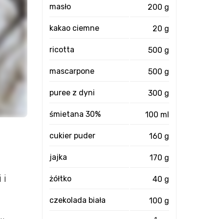
masło
200 g
kakao ciemne
20 g
ricotta
500 g
mascarpone
500 g
puree z dyni
300 g
śmietana 30%
100 ml
cukier puder
160 g
jajka
170 g
 i
żółtko
40 g
czekolada biała
100 g