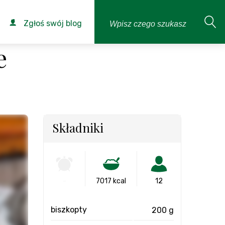
Zgłoś swój blog
e
Składniki
-
7017 kcal
12
biszkopty
200 g