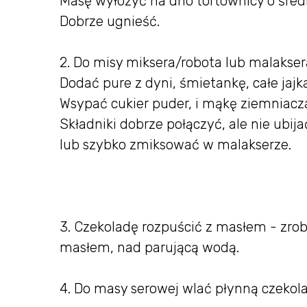
Masę wyłożyć na dno tortownicy o śred
Dobrze ugnieść.
2. Do misy miksera/robota lub malaksera
Dodać pure z dyni, śmietankę, całe jajka
Wsypać cukier puder, i mąkę ziemniacz
Składniki dobrze połączyć, ale nie ubi
lub szybko zmiksować w malakserze.
3. Czekoladę rozpuścić z masłem - zrobi
masłem, nad parującą wodą.
4. Do masy serowej wlać płynną czekol