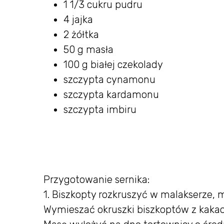
1 1/3 cukru pudru
4 jajka
2 żółtka
50 g masła
100 g białej czekolady
szczypta cynamonu
szczypta kardamonu
szczypta imbiru
Przygotowanie sernika:
1. Biszkopty rozkruszyć w malakserze, m
Wymieszać okruszki biszkoptów z kakao