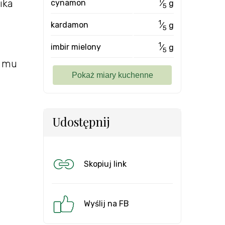
1
ika
cynamon
⁄
g
5
1
kardamon
⁄
g
5
1
imbir mielony
⁄
g
5
e mu
Udostępnij
Skopiuj link
Wyślij na FB