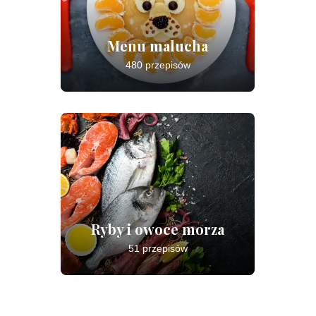
Menu malucha
480 przepisów
Ryby i owoce morza
51 przepisów