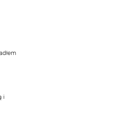
szadłem
 i