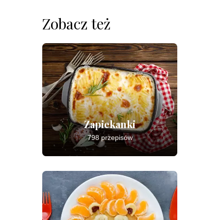
Zobacz też
Zapiekanki
798 przepisów