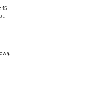
 15
ut.
kową.