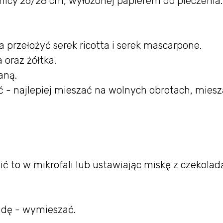
nicy 26/28 cm, wyłożonej papierem do pieczenia.
 przełożyć serek ricotta i serek mascarpone.
 oraz żółtka.
aną.
jać - najlepiej mieszać na wolnych obrotach, mie
ć to w mikrofali lub ustawiając miskę z czekoladą
adę - wymieszać.