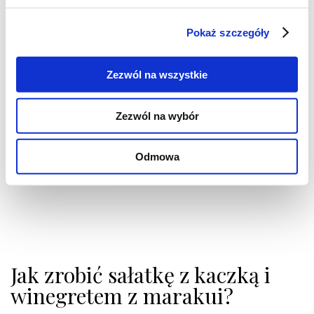
3-4 świeże marakuje (lub ok. 80 g pulpy
Pokaż szczegóły
z marakui)
sok z 1 limonki
Zezwól na wszystkie
ok. 80 ml oliwy z oliwek
1-2 łyżki miodu
Zezwól na wybór
¼ łyżeczki białego pieprzu
¼ łyżeczki soli
Odmowa
Jak zrobić sałatkę z kaczką i
winegretem z marakui?