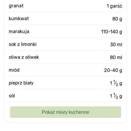
granat
1 garść
kumkwat
80 g
marakuja
110-140 g
sok z limonki
30 ml
oliwa z oliwek
80 ml
miód
20-40 g
1
pieprz biały
1
⁄
g
2
1
sól
1
⁄
g
2