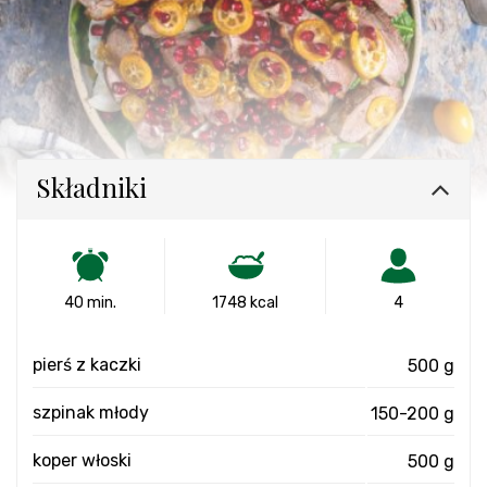
Składniki
40 min.
1748 kcal
4
pierś z kaczki
500 g
szpinak młody
150-200 g
koper włoski
500 g