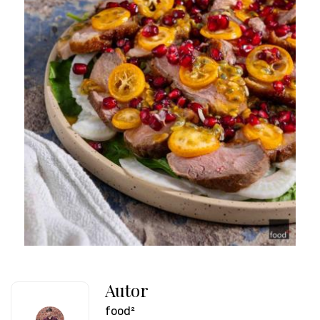
Autor
food²