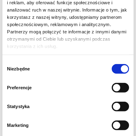
i reklam, aby oferować funkcje społecznościowe i
analizować ruch w naszej witrynie. Informacje o tym, jak
Składniki na sałatkę z kaczką i
korzystasz z naszej witryny, udostępniamy partnerom
winegretem z marakui:
społecznościowym, reklamowym i analitycznym.
Partnerzy mogą połączyć te informacje z innymi danymi
Sałatka:
otrzymanymi od Ciebie lub uzyskanymi podczas
korzystania z ich usług.
2 piersi z kaczki (ok. 500 g)
Wybór
ok. 150-200 g młodych liści szpinaku
Niezbędne
zgody
1 koper włoski (fenkuł)
garść pestek granatu
Preferencje
4 kumkwaty (lub 1 mandarynka albo
pomarańcza)
Statystyka
Marketing
Winegret z marakui: