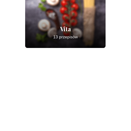
Vita
13 przepisów