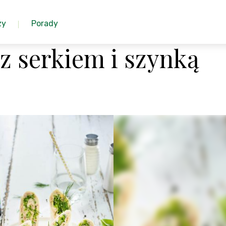
zy
Porady
i z serkiem i szynką