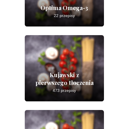
Optima Omega-3
22 przepisy
Kujawski z
pierwszego tłoczenia
473 przepisy