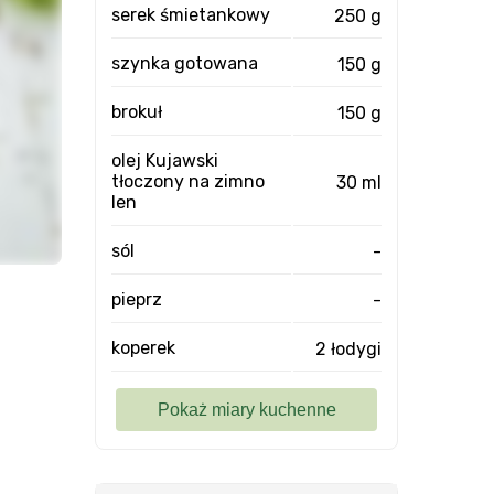
serek śmietankowy
250 g
szynka gotowana
150 g
brokuł
150 g
olej Kujawski
tłoczony na zimno
30 ml
len
sól
-
pieprz
-
koperek
2 łodygi