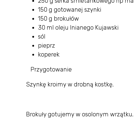
250 g serka śmietankowego np ma
150 g gotowanej szynki
150 g brokułów
30 ml oleju lnianego Kujawski
sól
pieprz
koperek
Przygotowanie
Szynkę kroimy w drobną kostkę.
Brokuły gotujemy w osolonym wrzątku.