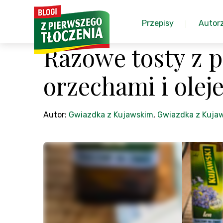
Przepisy
Autor
Razowe tosty z pa
orzechami i ole
Autor:
Gwiazdka z Kujawskim
,
Gwiazdka z Kuja