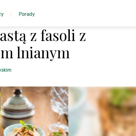
zy
Porady
stą z fasoli z
jem lnianym
wskim