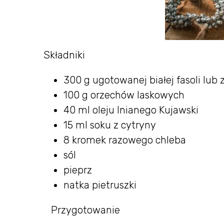
Składniki
300 g ugotowanej białej fasoli lub 
100 g orzechów laskowych
40 ml oleju lnianego Kujawski
15 ml soku z cytryny
8 kromek razowego chleba
sól
pieprz
natka pietruszki
Przygotowanie