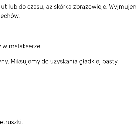
ut lub do czasu, aż skórka zbrązowieje. Wyjmuje
zechów.
 w malakserze.
ryny. Miksujemy do uzyskania gładkiej pasty.
truszki.