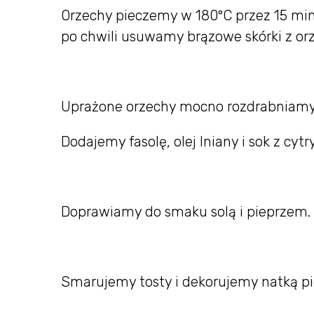
Orzechy pieczemy w 180ºC przez 15 min
po chwili usuwamy brązowe skórki z or
Uprażone orzechy mocno rozdrabniamy
Dodajemy fasolę, olej lniany i sok z cyt
Doprawiamy do smaku solą i pieprzem.
Smarujemy tosty i dekorujemy natką pie