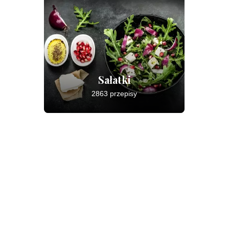
Sałatki
2863 przepisy