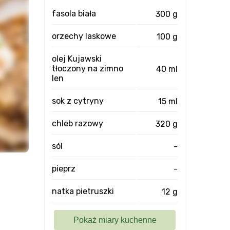
fasola biała
300 g
orzechy laskowe
100 g
olej Kujawski
tłoczony na zimno
40 ml
len
sok z cytryny
15 ml
chleb razowy
320 g
sól
-
pieprz
-
natka pietruszki
12 g