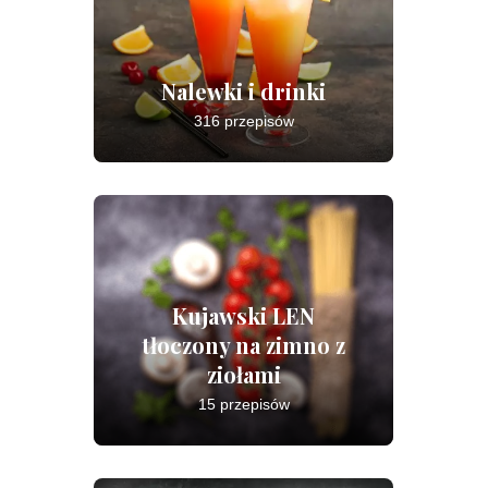
Nalewki i drinki
316 przepisów
Kujawski LEN
tłoczony na zimno z
ziołami
15 przepisów