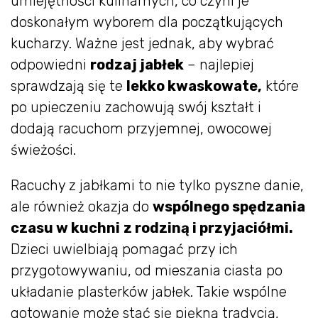
umiejętności kulinarnych, co czyni je
doskonałym wyborem dla początkujących
kucharzy. Ważne jest jednak, aby wybrać
odpowiedni
rodzaj jabłek
– najlepiej
sprawdzają się te
lekko kwaskowate,
które
po upieczeniu zachowują swój kształt i
dodają racuchom przyjemnej, owocowej
świeżości.
Racuchy z jabłkami to nie tylko pyszne danie,
ale również okazja do
wspólnego spędzania
czasu w kuchni
z rodziną i przyjaciółmi.
Dzieci uwielbiają pomagać przy ich
przygotowywaniu, od mieszania ciasta po
układanie plasterków jabłek. Takie wspólne
gotowanie może stać się piękną tradycją,