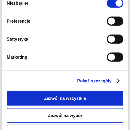
Niezbędne
zgody
mleko, cukier, sól oraz proszek do
pieczenia
. Użyj miksera, aby składniki
Preferencje
połączyły się w jednolitą, gładką masę bez
grudek. Następnie dodaj pokrojone jabłka i
Statystyka
delikatnie wymieszaj, aby równomiernie
rozprowadzić owoce w cieście.
Marketing
Pokaż szczegóły
Zezwól na wszystkie
Zezwól na wybór