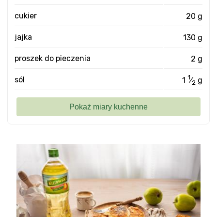
cukier
20 g
jajka
130 g
proszek do pieczenia
2 g
1
sól
1
⁄
g
2