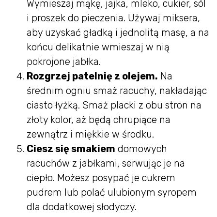
Wymieszaj mąkę, jajka, mleko, cukier, sól
i proszek do pieczenia. Używaj miksera,
aby uzyskać gładką i jednolitą masę, a na
końcu delikatnie wmieszaj w nią
pokrojone jabłka.
Rozgrzej patelnię z olejem.
Na
średnim ogniu smaż racuchy, nakładając
ciasto łyżką. Smaż placki z obu stron na
złoty kolor, aż będą chrupiące na
zewnątrz i miękkie w środku.
Ciesz się smakiem
domowych
racuchów z jabłkami, serwując je na
ciepło. Możesz posypać je cukrem
pudrem lub polać ulubionym syropem
dla dodatkowej słodyczy.