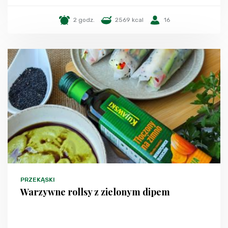
2 godz.
2569 kcal
16
PRZEKĄSKI
Warzywne rollsy z zielonym dipem