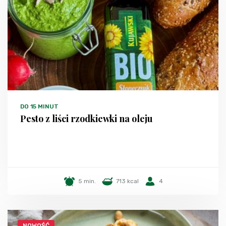
DO 15 MINUT
Pesto z liści rzodkiewki na oleju
5 min.
713 kcal
4
NOWOŚĆ