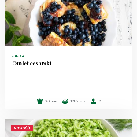
JAJKA
Omlet cesarski
20 min.
1282 kcal
2
NOWOŚĆ