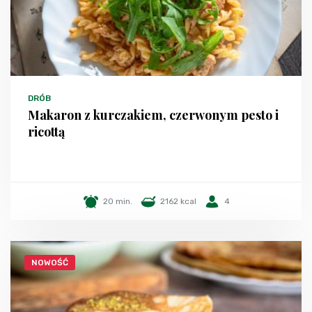
DRÓB
Makaron z kurczakiem, czerwonym pesto i
ricottą
20 min.
2162 kcal
4
NOWOŚĆ