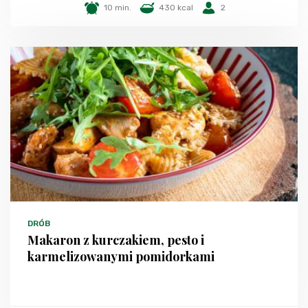
10 min.
430 kcal
2
DRÓB
Makaron z kurczakiem, pesto i
karmelizowanymi pomidorkami