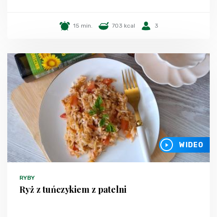
15 min.
703 kcal
3
WIDEO
RYBY
Ryż z tuńczykiem z patelni