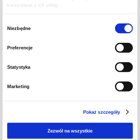
korzystania z ich usług.
NOWOŚĆ
Wybór
Niezbędne
zgody
Preferencje
Statystyka
Marketing
SAŁATKI
Sałatka kebabowa „Bistro” z indykiem
Pokaż szczegóły
Zezwól na wszystkie
30 min.
4116 kcal
6