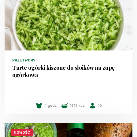
PRZETWORY
Tarte ogórki kiszone do słoików na zupę
ogórkową
4 godz.
1515 kcal
10
NOWOŚĆ