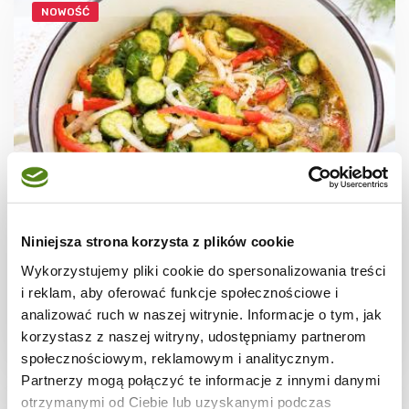
NOWOŚĆ
PRZETWORY
Ogórki w zalewie gyros z papryką do
Niniejsza strona korzysta z plików cookie
słoików na zimę
Wykorzystujemy pliki cookie do spersonalizowania treści
i reklam, aby oferować funkcje społecznościowe i
analizować ruch w naszej witrynie. Informacje o tym, jak
korzystasz z naszej witryny, udostępniamy partnerom
14 dni
2639 kcal
10
społecznościowym, reklamowym i analitycznym.
Partnerzy mogą połączyć te informacje z innymi danymi
otrzymanymi od Ciebie lub uzyskanymi podczas