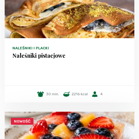
NALEŚNIKI I PLACKI
Naleśniki pistacjowe
30 min.
2216 kcal
4
NOWOŚĆ