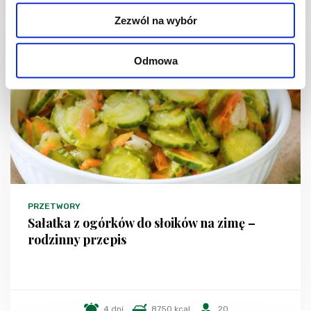
Zezwól na wybór
Odmowa
PRZETWORY
Sałatka z ogórków do słoików na zimę –
rodzinny przepis
4 dni
8750 kcal
20