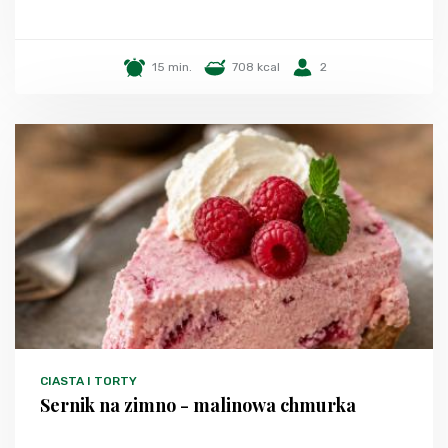
15 min.
708 kcal
2
CIASTA I TORTY
Sernik na zimno - malinowa chmurka