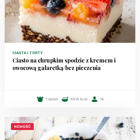
CIASTA I TORTY
Ciasto na chrupkim spodzie z kremem i
owocową galaretką/bez pieczenia
1 dzień
4515 kcal
16
NOWOŚĆ