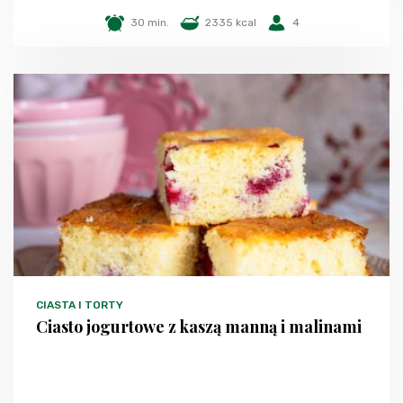
30 min.
2335 kcal
4
CIASTA I TORTY
Ciasto jogurtowe z kaszą manną i malinami