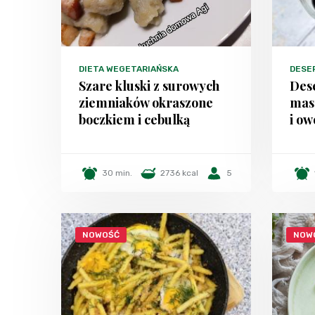
DIETA WEGETARIAŃSKA
DESE
Szare kluski z surowych
Des
ziemniaków okraszone
mas
boczkiem i cebulką
i ow
30 min.
2736 kcal
5
NOWOŚĆ
NOW