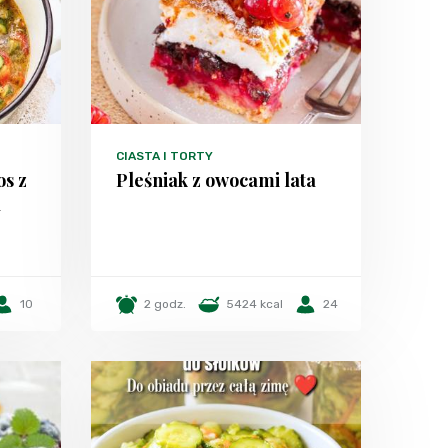
CIASTA I TORTY
os z
Pleśniak z owocami lata
a
10
2 godz.
5424 kcal
24