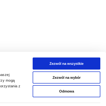
Zezwól na wszystkie
egorie
naszej
Zezwól na wybór
takt
erzy mogą
orzystania z
oguj się
Odmowa