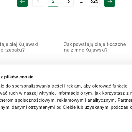
1
2
3
...
625
aje olej Kujawski
Jak powstają oleje tłoczone
go rzepaku?
na zimno Kujawski?
 z plików cookie
ie do spersonalizowania treści i reklam, aby oferować funkcje
Mapa serwisu
Kat
wać ruch w naszej witrynie. Informacje o tym, jak korzystasz z 
Kanały RSS
Kon
rtnerom społecznościowym, reklamowym i analitycznym. Partn
innymi danymi otrzymanymi od Ciebie lub uzyskanymi podczas k
Porady
Zal