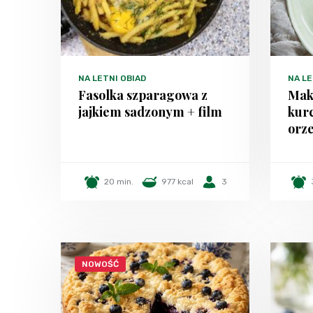
NA LETNI OBIAD
NA LE
Fasolka szparagowa z
Maka
jajkiem sadzonym + film
kurc
orz
20 min.
977 kcal
3
NOWOŚĆ