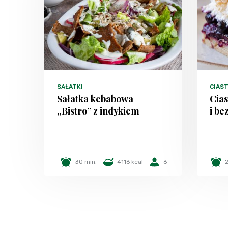
SAŁATKI
CIAST
Sałatka kebabowa
Cias
„Bistro” z indykiem
i be
30 min.
4116 kcal
6
2