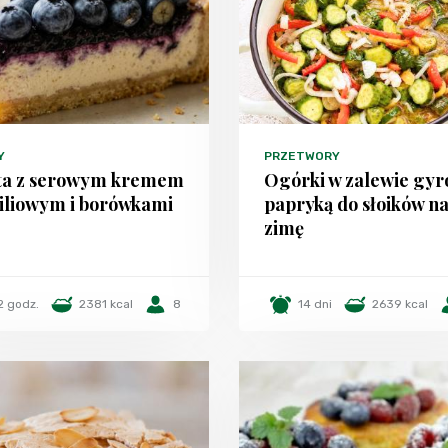
Y
PRZETWORY
ta z serowym kremem
Ogórki w zalewie gyr
iliowym i borówkami
papryką do słoików n
zimę
2 godz.
2381 kcal
8
14 dni
2639 kcal