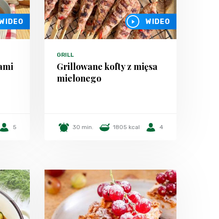
WIDEO
WIDEO
GRILL
łami
Grillowane kofty z mięsa
mielonego
5
30 min.
1805 kcal
4