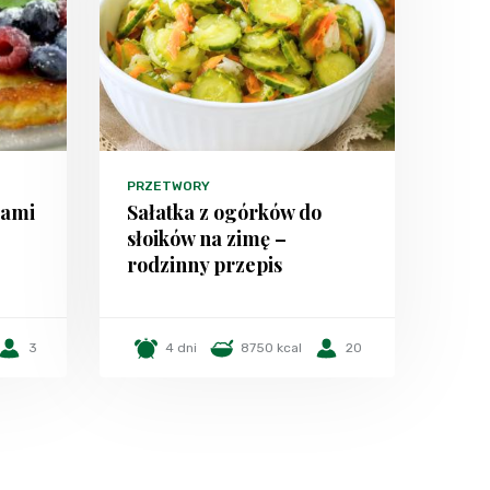
PRZETWORY
cami
Sałatka z ogórków do
słoików na zimę –
rodzinny przepis
3
4 dni
8750 kcal
20