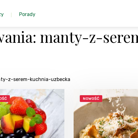
zy
Porady
wania: manty-z-sere
anty-z-serem-kuchnia-uzbecka
OŚĆ
NOWOŚĆ