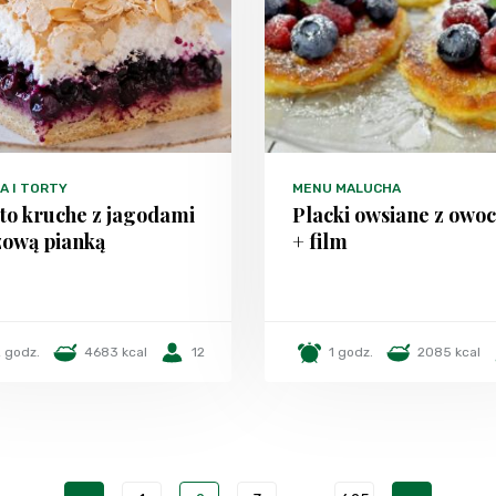
A I TORTY
MENU MALUCHA
to kruche z jagodami
Placki owsiane z owo
zową pianką
+ film
 godz.
4683 kcal
12
1 godz.
2085 kcal