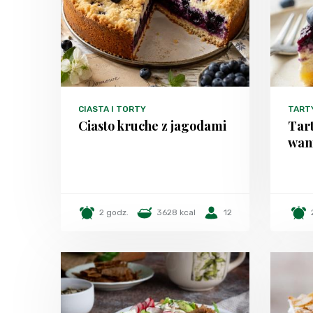
CIASTA I TORTY
TART
Ciasto kruche z jagodami
Tar
wan
2 godz.
3628 kcal
12