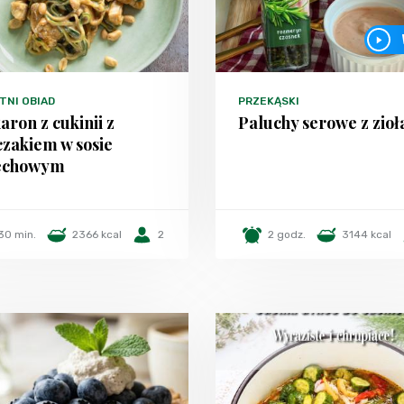
TNI OBIAD
PRZEKĄSKI
ron z cukinii z
Paluchy serowe z zio
zakiem w sosie
echowym
30 min.
2366 kcal
2
2 godz.
3144 kcal