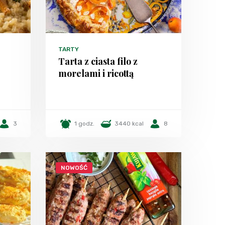
TARTY
Tarta z ciasta filo z
morelami i ricottą
3
1 godz.
3440 kcal
8
NOWOŚĆ