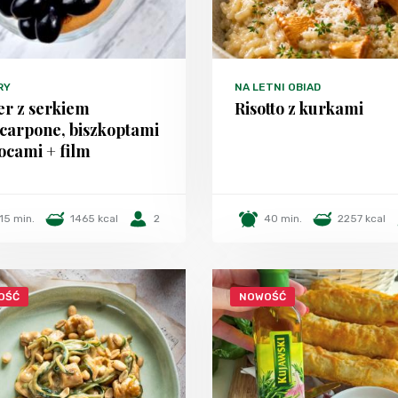
RY
NA LETNI OBIAD
er z serkiem
Risotto z kurkami
carpone, biszkoptami
ocami + film
15 min.
1465 kcal
2
40 min.
2257 kcal
OŚĆ
NOWOŚĆ