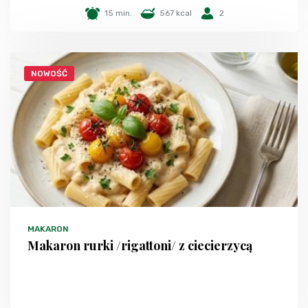
15 min.
567 kcal
2
NOWOŚĆ
MAKARON
Makaron rurki /rigattoni/ z ciecierzycą