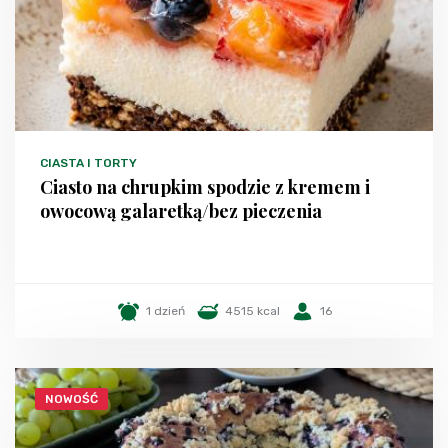
CIASTA I TORTY
Ciasto na chrupkim spodzie z kremem i
owocową galaretką/bez pieczenia
1 dzień
4515 kcal
16
NOWOŚĆ