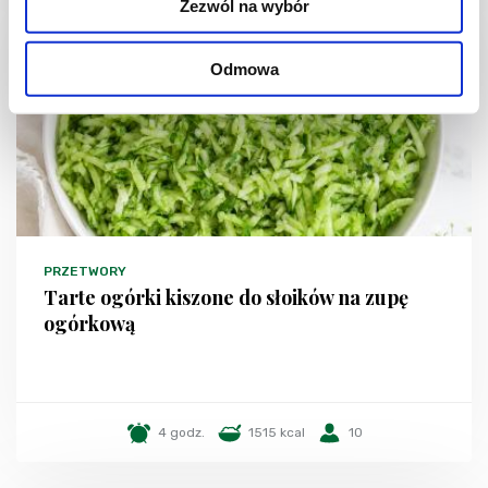
Zezwól na wybór
NOWOŚĆ
Odmowa
PRZETWORY
Tarte ogórki kiszone do słoików na zupę
ogórkową
4 godz.
1515 kcal
10