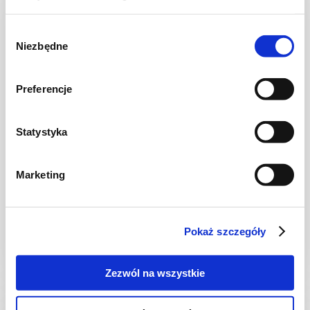
NOWOŚĆ
Wybór
Niezbędne
zgody
Preferencje
Statystyka
CIASTA I TORTY
Marketing
Ciasto warstwowe z kremem i malinową
frużeliną
Pokaż szczegóły
1 dzień
4954 kcal
20
Zezwól na wszystkie