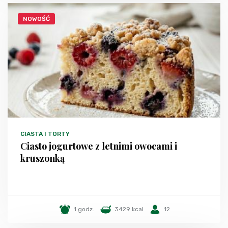
NOWOŚĆ
CIASTA I TORTY
Ciasto jogurtowe z letnimi owocami i
kruszonką
1 godz.
3429 kcal
12