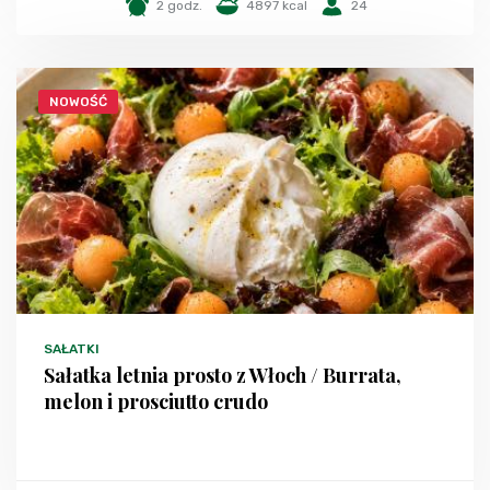
2 godz.
4897 kcal
24
NOWOŚĆ
SAŁATKI
Sałatka letnia prosto z Włoch / Burrata,
melon i prosciutto crudo