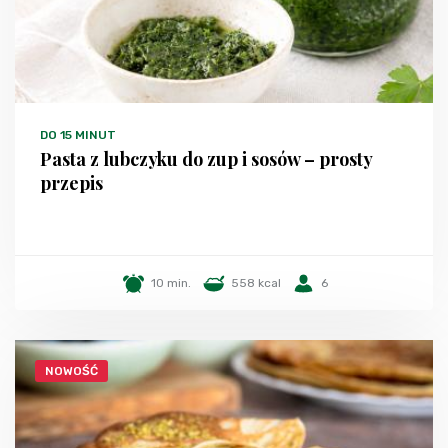
DO 15 MINUT
Pasta z lubczyku do zup i sosów – prosty
przepis
10 min.
558 kcal
6
NOWOŚĆ