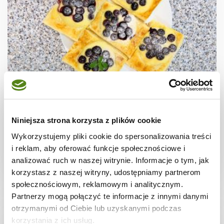
CIASTECZKA
Ciastka francuskie z borówkami + film
Niniejsza strona korzysta z plików cookie
Wykorzystujemy pliki cookie do spersonalizowania treści
i reklam, aby oferować funkcje społecznościowe i
analizować ruch w naszej witrynie. Informacje o tym, jak
30 min.
1531 kcal
8
korzystasz z naszej witryny, udostępniamy partnerom
społecznościowym, reklamowym i analitycznym.
Partnerzy mogą połączyć te informacje z innymi danymi
otrzymanymi od Ciebie lub uzyskanymi podczas
korzystania z ich usług.