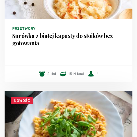
PRZETWORY
Surówka z białej kapusty do słoików bez
gotowania
2 dni
1514 kcal
4
NOWOŚĆ