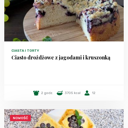
CIASTA I TORTY
Ciasto drożdżowe z jagodami i kruszonką
2 godz.
3705 kcal
12
NOWOŚĆ