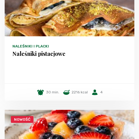
NALEŚNIKI I PLACKI
Naleśniki pistacjowe
30 min.
2216 kcal
4
NOWOŚĆ