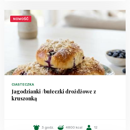
NOWOŚĆ
CIASTECZKA
Jagodzianki /bułeczki drożdżowe z
kruszonką
3 godz.
4800 kcal
12