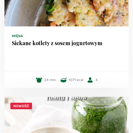
MIĘSA
Siekane kotlety z sosem jogurtowym
24 min.
1071 kcal
4
NOWOŚĆ