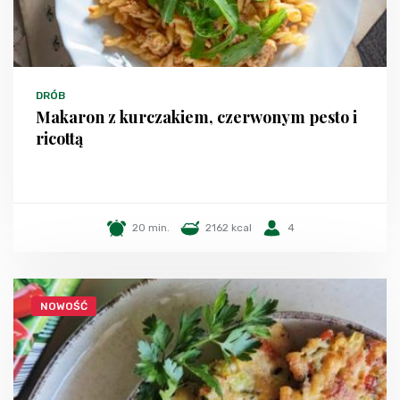
DRÓB
Makaron z kurczakiem, czerwonym pesto i
ricottą
20 min.
2162 kcal
4
NOWOŚĆ