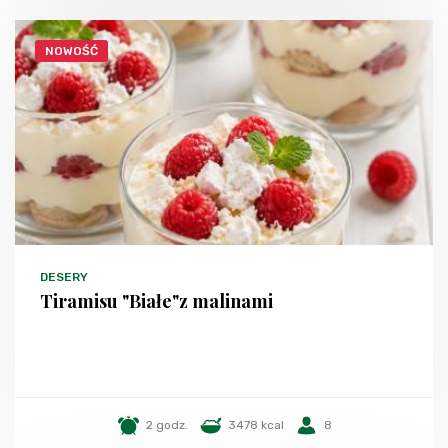
NOWOŚĆ
DESERY
Tiramisu "Białe"z malinami
2 godz.
3478 kcal
8