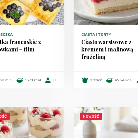
TECZKA
CIASTA I TORTY
tka francuskie z
Ciasto warstwowe z
ówkami + film
kremem i malinową
frużeliną
30 min.
1531 kcal
8
1 dzień
4954 kcal
OŚĆ
NOWOŚĆ