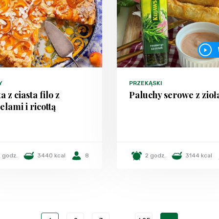
Y
PRZEKĄSKI
a z ciasta filo z
Paluchy serowe z zio
lami i ricottą
1 godz.
3440 kcal
8
2 godz.
3144 kcal