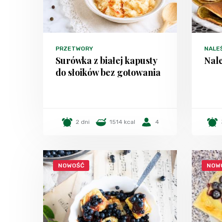
PRZETWORY
NALEŚ
Surówka z białej kapusty
Nale
do słoików bez gotowania
2 dni
1514 kcal
4
NOWOŚĆ
NOW