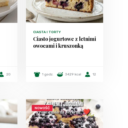
CIASTA I TORTY
Ciasto jogurtowe z letnimi
owocami i kruszonką
20
1 godz.
3429 kcal
12
NOWOŚĆ