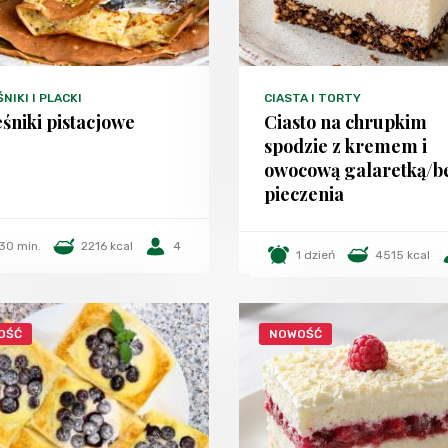
NIKI I PLACKI
CIASTA I TORTY
śniki pistacjowe
Ciasto na chrupkim
spodzie z kremem i
owocową galaretką/b
pieczenia
30 min.
2216 kcal
4
1 dzień
4515 kcal
OŚĆ
NOWOŚĆ