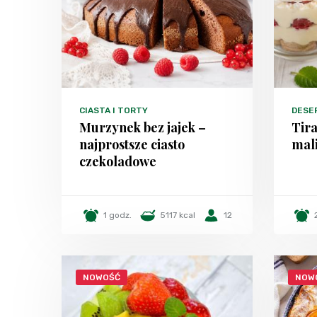
CIASTA I TORTY
DESE
Murzynek bez jajek –
Tira
najprostsze ciasto
mal
czekoladowe
1 godz.
5117 kcal
12
NOWOŚĆ
NOW