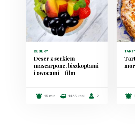
DESERY
TART
Deser z serkiem
Tart
mascarpone, biszkoptami
more
i owocami + film
15 min.
1465 kcal
2