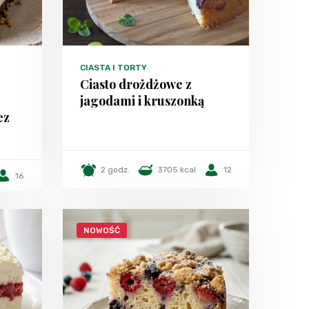
CIASTA I TORTY
Ciasto drożdżowe z
jagodami i kruszonką
ez
2 godz.
3705 kcal
12
16
NOWOŚĆ