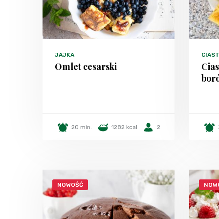
JAJKA
CIAS
Omlet cesarski
Cias
bor
20 min.
1282 kcal
2
NOWOŚĆ
NOW