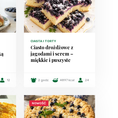
CIASTA I TORTY
Ciasto drożdżowe z
ką
jagodami i serem –
miękkie i puszyste
12
2 godz.
4897 kcal
24
NOWOŚĆ