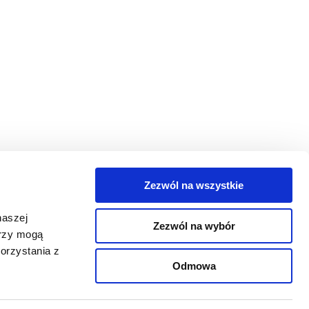
Zezwól na wszystkie
egorie
naszej
Zezwól na wybór
takt
erzy mogą
orzystania z
oguj się
Odmowa