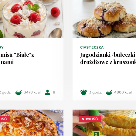
RY
CIASTECZKA
misu "Białe"z
Jagodzianki /bułeczki
inami
drożdżowe z kruszon
2 godz.
3478 kcal
8
3 godz.
4800 kcal
OŚĆ
NOWOŚĆ