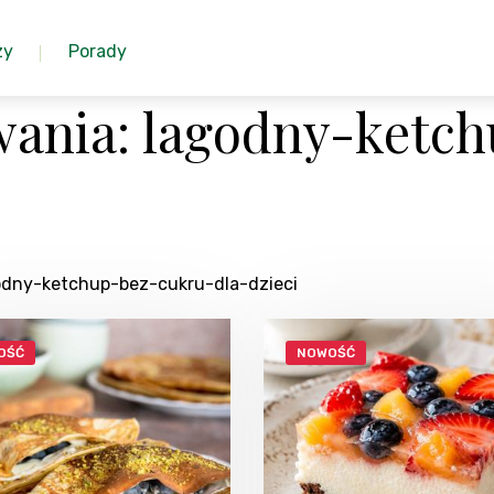
zy
Porady
ania: lagodny-ketc
godny-ketchup-bez-cukru-dla-dzieci
OŚĆ
NOWOŚĆ