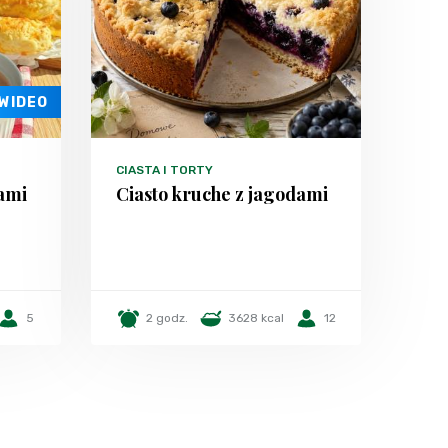
WIDEO
CIASTA I TORTY
łami
Ciasto kruche z jagodami
5
2 godz.
3628 kcal
12