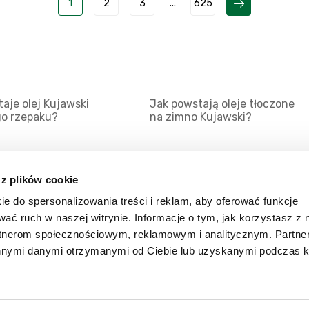
1
2
3
...
625
aje olej Kujawski
Jak powstają oleje tłoczone
go rzepaku?
na zimno Kujawski?
 z plików cookie
ie do spersonalizowania treści i reklam, aby oferować funkcje
Mapa serwisu
Kat
wać ruch w naszej witrynie. Informacje o tym, jak korzystasz z 
Kanały RSS
Kon
rtnerom społecznościowym, reklamowym i analitycznym. Partn
innymi danymi otrzymanymi od Ciebie lub uzyskanymi podczas k
Porady
Zal