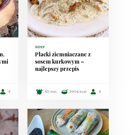
SOSY
m,
Placki ziemniaczane z
ymi
sosem kurkowym –
najlepszy przepis
4
40 min.
2906 kcal
4