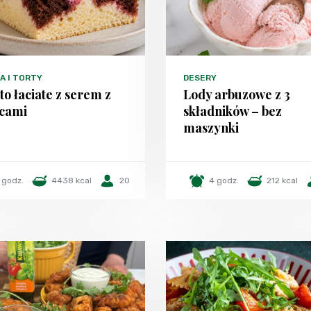
A I TORTY
DESERY
to łaciate z serem z
Lody arbuzowe z 3
cami
składników – bez
maszynki
 godz.
4438 kcal
20
4 godz.
212 kcal