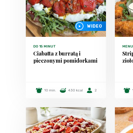
WIDEO
DO 15 MINUT
MENU
Ciabatta z burratą i
Stri
pieczonymi pomidorkami
zio
10 min.
430 kcal
2