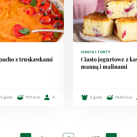
CIASTA I TORTY
pacho z truskawkami
Ciasto jogurtowe z ka
manną i malinami
3 godz.
1177 kcal
4
2 godz.
2569 kcal