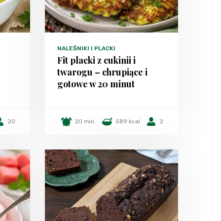
NALEŚNIKI I PLACKI
Fit placki z cukinii i
twarogu – chrupiące i
gotowe w 20 minut
20
20 min.
589 kcal
2