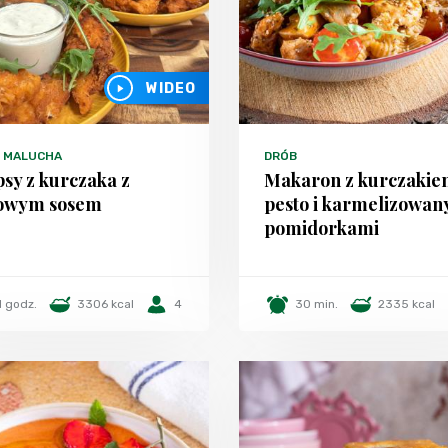
WIDEO
 MALUCHA
DRÓB
psy z kurczaka z
Makaron z kurczakie
łowym sosem
pesto i karmelizowan
pomidorkami
1 godz.
3306 kcal
4
30 min.
2335 kcal