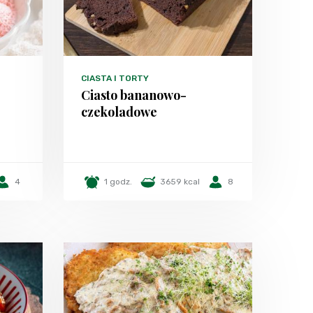
CIASTA I TORTY
Ciasto bananowo-
czekoladowe
4
1 godz.
3659 kcal
8