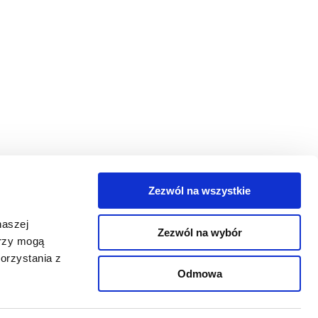
Zezwól na wszystkie
egorie
naszej
Zezwól na wybór
takt
erzy mogą
orzystania z
oguj się
Odmowa