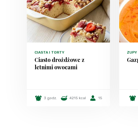
CIASTA I TORTY
ZUPY
Ciasto drożdżowe z
Gaz
letnimi owocami
3 godz.
4215 kcal
15