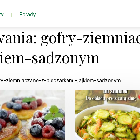
zy
Porady
ania: gofry-ziemnia
jkiem-sadzonym
ofry-ziemniaczane-z-pieczarkami-jajkiem-sadzonym