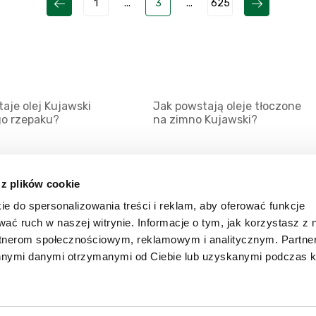
1
...
3
...
625
aje olej Kujawski
Jak powstają oleje tłoczone
go rzepaku?
na zimno Kujawski?
 z plików cookie
ie do spersonalizowania treści i reklam, aby oferować funkcje
Mapa serwisu
Kat
wać ruch w naszej witrynie. Informacje o tym, jak korzystasz z 
Kanały RSS
Kon
rtnerom społecznościowym, reklamowym i analitycznym. Partn
innymi danymi otrzymanymi od Ciebie lub uzyskanymi podczas k
Porady
Zal