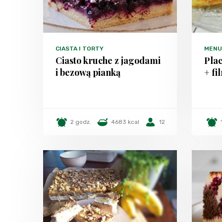
CIASTA I TORTY
MENU
Ciasto kruche z jagodami
Plac
i bezową pianką
+ fi
2 godz.
4683 kcal
12