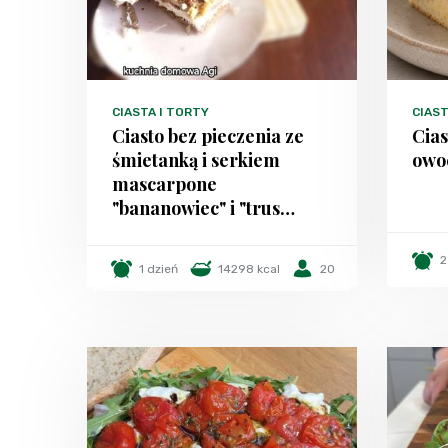
CIASTA I TORTY
CIAST
Ciasto bez pieczenia ze
Cias
śmietanką i serkiem
owo
mascarpone
"bananowiec" i "trus…
2
1 dzień
14298 kcal
20