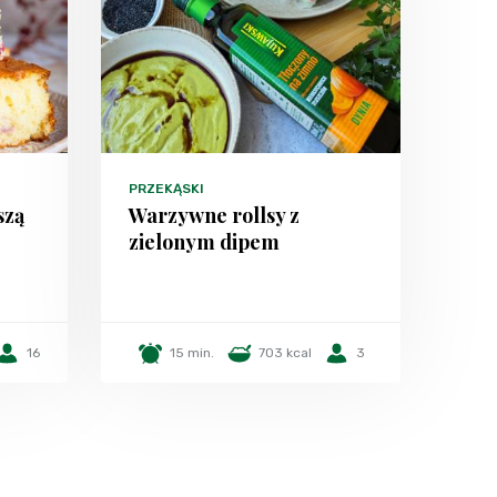
PRZEKĄSKI
szą
Warzywne rollsy z
zielonym dipem
16
15 min.
703 kcal
3