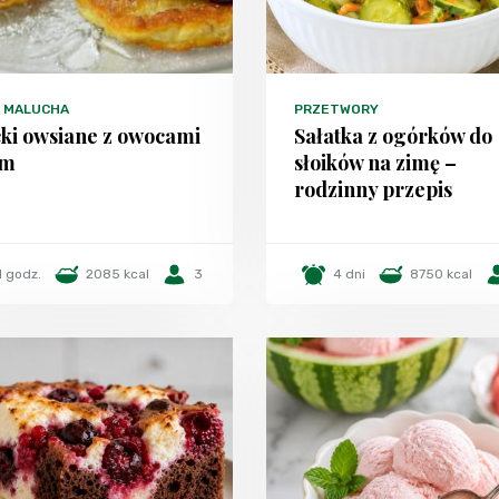
 MALUCHA
PRZETWORY
ki owsiane z owocami
Sałatka z ogórków do
lm
słoików na zimę –
rodzinny przepis
1 godz.
2085 kcal
3
4 dni
8750 kcal